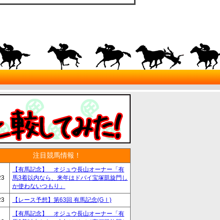
注目競馬情報！
【有馬記念】 オジュウ長山オーナー「有
23
馬3着以内なら、来年はドバイ宝塚凱旋門し
か使わないつもり」
23
【レース予想】第63回 有馬記念(GⅠ)
【有馬記念】 オジュウ長山オーナー「有