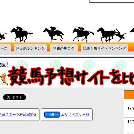
レース
注目馬ランキング
話題の馬ログ
競馬予想サイトランキング
12/
中日スポーツ杯武蔵野S
GI
エリザベス女王杯
12/