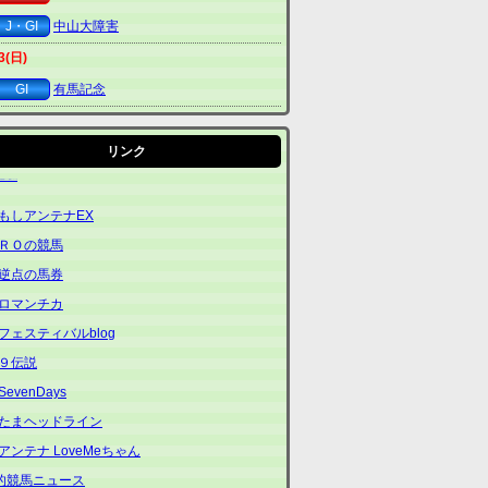
J・GI
中山大障害
3(日)
GI
有馬記念
リンク
もしアンテナEX
ＲＯの競馬
逆点の馬券
ロマンチカ
フェスティバルblog
９伝説
evenDays
たまヘッドライン
アンテナ LoveMeちゃん
h的競馬ニュース