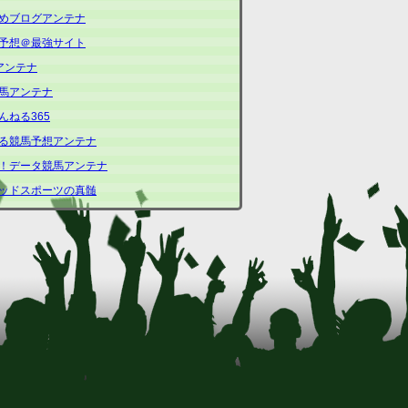
めブログアンテナ
予想＠最強サイト
Pアンテナ
馬アンテナ
んねる365
る競馬予想アンテナ
！データ競馬アンテナ
ッドスポーツの真髄