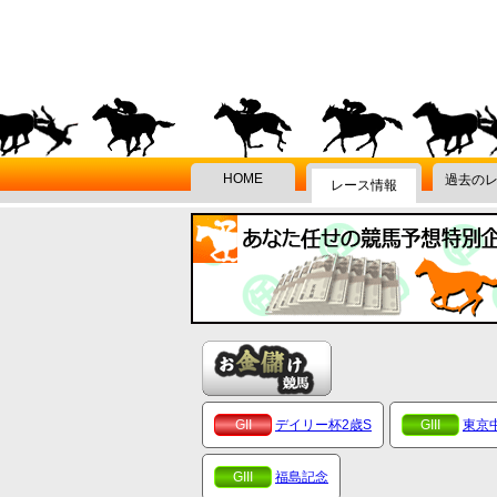
HOME
過去の
レース情報
GII
デイリー杯2歳S
GIII
東京
GIII
福島記念