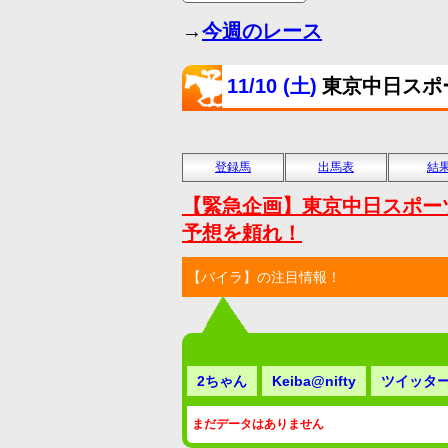
→
今週のレース
11/10 (土)
東京中日スポ
登録馬
出馬表
結
【緊急企画】東京中日スポー
予想を頼れ！
【バイラ】の注目情報！
2ちゃん
Keiba@nifty
ツイッタ
まだデータはありません