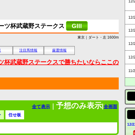
12/
12/
ーツ杯武蔵野ステークス
GIII
12/
東京｜ダート・左 1600m
12/
果
注目馬情報
厳選情報
12/
ツ杯武蔵野ステークスで勝ちたいならここの
11/
予想のみ表示
｜
|
全て表示
全画面
ー
任せ板
12/2