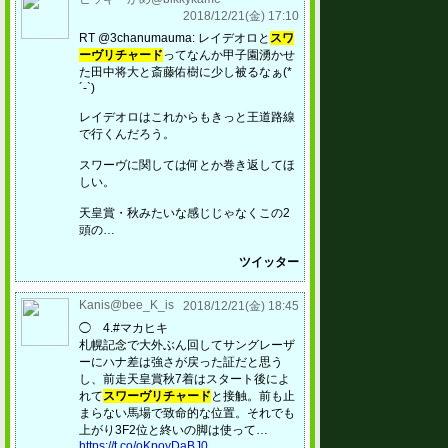
2018/12/21(金) 17:10
RT @3chanumauma: レイデオロと
スワ
ーヴリチャード
ってなんか甲子園湧かせ
た田中将大と斎藤佑樹に少し被るなぁ(*
´-`)
レイデオロはこれからもきっと王道路線
で行くんだろう。
スワーヴに関しては何とか巻き返してほ
しい。
天皇賞・秋みたいな感じじゃなくこの2
頭の…
ツイッター
Kanis@bee_K_is
2018/12/21(金) 18:45
◯ 4.#マカヒキ
札幌記念で大外ぶん回してサングレーザ
ーにハナ差は強さが戻った証だと思う
し、前走天皇賞秋7着はスタート後によ
れて
スワーヴリチャード
と接触。前も止
まらない馬場で致命的な位置。それでも
上がり3F2位と終いの脚は使って…
https://t.co/oKpoyDaBJ0