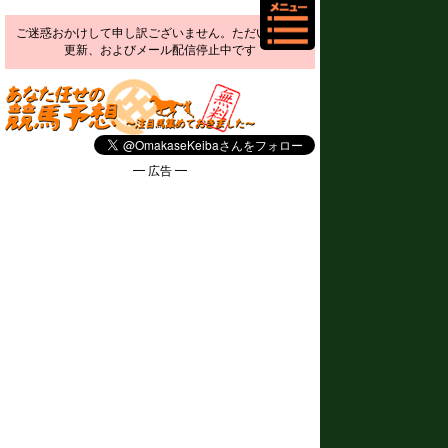
ご迷惑おかけして申し訳ございません。ただいま予想
更新、およびメール配信停止中です
━ 広告 ━