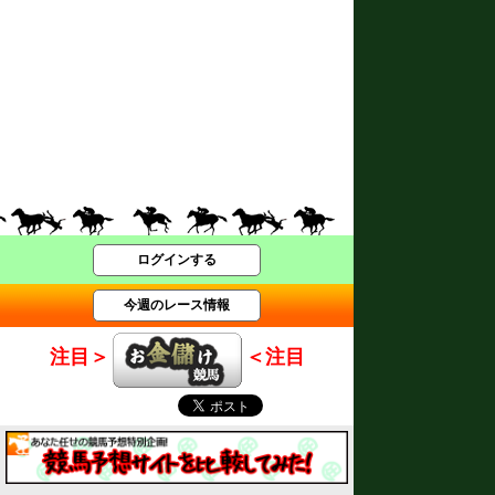
ログインする
今週のレース情報
注目＞
＜注目