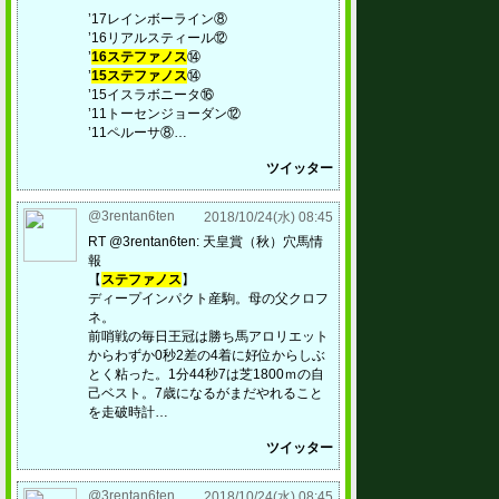
’17レインボーライン⑧
’16リアルスティール⑫
’
16ステファノス
⑭
’
15ステファノス
⑭
’15イスラボニータ⑯
’11トーセンジョーダン⑫
’11ペルーサ⑧…
ツイッター
@3rentan6ten
2018/10/24(水) 08:45
RT @3rentan6ten: 天皇賞（秋）穴馬情
報
【
ステファノス
】
ディープインパクト産駒。母の父クロフ
ネ。
前哨戦の毎日王冠は勝ち馬アロリエット
からわずか0秒2差の4着に好位からしぶ
とく粘った。1分44秒7は芝1800ｍの自
己ベスト。7歳になるがまだやれること
を走破時計…
ツイッター
@3rentan6ten
2018/10/24(水) 08:45