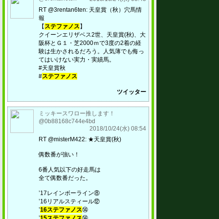
RT @3rentan6ten: 天皇賞（秋）穴馬情
報
【
ステファノス
】
クイーンエリザベス2世、天皇賞(秋)、大
阪杯とＧ１・芝2000ｍで3度の2着の経
験は生かされるだろう。人気薄でも侮っ
てはいけない実力・実績馬。
#天皇賞秋
#
ステファノス
ツイッター
ミッキースワロー推します！
@0b88168c744e4bd
2018/10/24(水) 08:54
RT @misterM422: ★天皇賞(秋)
偶数番が強い！
6番人気以下の好走馬は
全て偶数番だった。
’17レインボーライン⑧
’16リアルスティール⑫
’
16ステファノス
⑭
’
15ステファノス
⑭