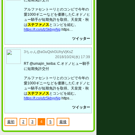
に短期免許交付
アルファセントーリとのコンビで今年の
愛1000ギニーなどを優勝したC.オドノヒ
ュー騎手が短期免許を取得。天皇賞・秋
は
ステファノス
とコンビを組む。
https://t.co/ufzSkbyyNg
https…
ツイッター
3ちゃん@aGuQshGUhyVjKsZ
2018/10/24(水) 17:39
RT @umajin_keiba: C.オドノヒュー騎手
に短期免許交付
アルファセントーリとのコンビで今年の
愛1000ギニーなどを優勝したC.オドノヒ
ュー騎手が短期免許を取得。天皇賞・秋
は
ステファノス
とコンビを組む。
https://t.co/ufzSkbyyNg
https…
ツイッター
最初
2
3
4
5
最後