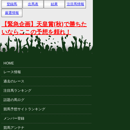
登録馬
出馬表
結果
注目馬情報
厳選情報
【緊急企画】天皇賞(秋)で勝ちた
いならここの予想を頼れ！
HOME
レース情報
過去のレース
注目馬ランキング
話題の馬ログ
競馬予想サイトランキング
メンバー登録
競馬アンテナ