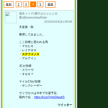
最初
2
3
4
5
最後
週末メイチ(週中はちゃんと仕
事)@kamoshikaRider
2018/10/24(水) 08:06
天皇賞・秋
整理してみました。
ここ目標と思われる馬
・マカヒキ
・レイデオロ
・
ステファノス
・アルアイン
JCが目標
・スワーヴ
・キセキ？
マイルCSが目標
・サングレーザー
ヴィヴロスは今年で引退予定。
国内で合…
https://t.co/7iym54euK5
ツイッター