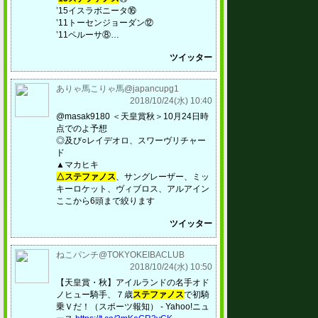
’15イスラボニータ⑯
’11トーセンジョーダン⑫
’11ペルーサ⑧…
ツイッター
ありゃ馬こりゃ馬@japancupg1
2018/10/24(水) 10:40
@masak9180 ＜天皇賞秋＞10月24日時
点でのよ予想
◎及び○レイデオロ、スワーヴリチャー
ド
▲マカヒキ
△ステファノス
、サングレーザー、ミッ
キーロケット、ヴィブロス、アルアイン
ここから6頭まで絞ります
ツイッター
ねこパンチ@TOKYOKEIBACLUB
2018/10/24(水) 10:50
【天皇賞・秋】アイルランドの名手オド
ノヒュー騎手、７歳
ステファノス
で初騎
乗Ｖだ！（スポーツ報知） - Yahoo!ニュ