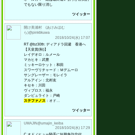
でもない限り消し
ツイッター
開け美浦村 (あけみほむ
ら)@pinktikuwa
2018/10/24(水) 17:07
RT @bz30th: ディアドラ回避 香港へ
【天皇賞(秋)】
レイデオロ：ルメール
マカヒキ：武豊
ミッキーロケット：和田
スワーヴリチャード：Ｍデムーロ
サングレーザー：モレイラ
アルアイン：北村友
キセキ：川田
ヴィブロス：福永
ダンビュライト：戸崎
ステファノス
：オド…
ツイッター
UMAJIN@umajin_keiba
2018/10/24(水) 17:29
C.オドノヒュー騎手に短期免許交付