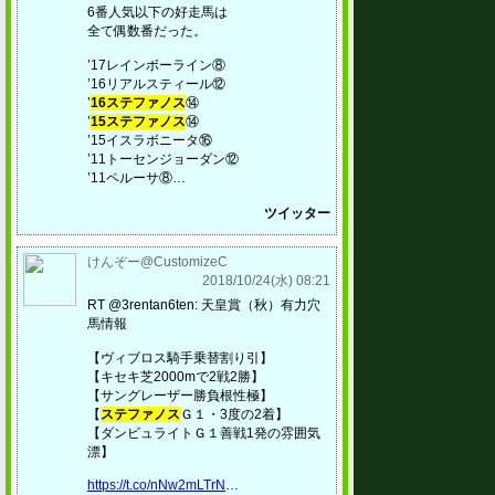
6番人気以下の好走馬は
全て偶数番だった。
’17レインボーライン⑧
’16リアルスティール⑫
’
16ステファノス
⑭
’
15ステファノス
⑭
’15イスラボニータ⑯
’11トーセンジョーダン⑫
’11ペルーサ⑧…
ツイッター
けんぞー@CustomizeC
2018/10/24(水) 08:21
RT @3rentan6ten: 天皇賞（秋）有力穴
馬情報
【ヴィブロス騎手乗替割り引】
【キセキ芝2000mで2戦2勝】
【サングレーザー勝負根性極】
【
ステファノス
Ｇ１・3度の2着】
【ダンビュライトＧ１善戦1発の雰囲気
漂】
https://t.co/nNw2mLTrN
…