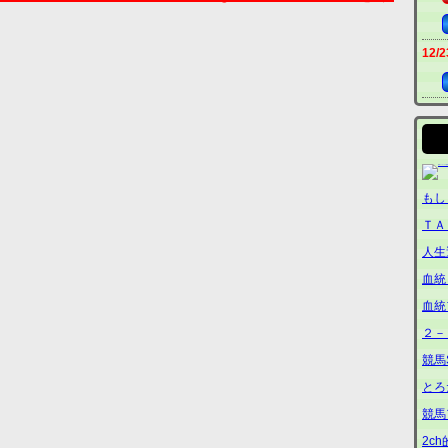
12/2
もし
ＴＡ
人生
血統
血統
２－
競馬S
とろ
競馬
2c