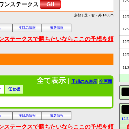
12/
ワンステークス
GII
京都｜芝・右・外 1400m
12/
果
注目馬情報
厳選情報
12/
ンステークスで勝ちたいならここの予想を頼
12/
12/
11/
全て表示
｜
|
予想のみ表示
全画面
ー
任せ板
果
注目馬情報
厳選情報
12/2
ンステークスで勝ちたいならここの予想を頼