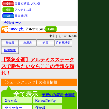
GII
毎日放送賞スワンS
GIII
アルテミスS
GI
天皇賞(秋)
→
今週のレース
10/27 (土)
アルテミスS
GIII
東京｜芝・左 1600m
登録馬
出馬表
結果
注目馬情報
厳選情報
【緊急企画】アルテミスステーク
スで勝ちたいならここの予想を頼
れ！
【シェーングランツ】の注目情報！
全て表示
｜
予想のみ表示
|
全画面
2ちゃん
Keiba@nifty
ツイッター
任せ板