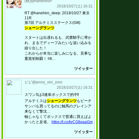
(秋)@hanehiroP
2018/10/27(土) 16:31
RT @hanehiro_deep: 2018/10/27 東京
11R
第7回 アルテミスステークス(GIII)
シェーングランツ
スタートは出遅れるも、武豊騎手に導か
れ、まるでディープみたいな追い込みを
繰り出した！
これからが本当に楽しみになる、見事な
重賞初制覇！ htt…
ツイッター
ビビ@jenny_vivi_zoro
2018/10/27(土) 16:31
スワンSは3連単ボックスで的中❗️
アルテミスは
シェーングランツ
もビーチ
サンバも買ってるのに軸馬のグレイシア
来なくて撃沈…
軸じゃなくてボックスで普通に買えばよ
かったと反省。
https://t.co/brCG8qaaGm
ツイッター