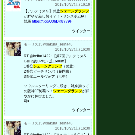
2018/10/27(土) 16:19
【アルテミスＳ】武豊
シェーングランツ
が鮮やか差し切りＶ！ - サンスポZBAT！
競馬
https://t.co/O3hDK8Y79H
ツイッター
モーリス15@sakura_seina48
2018/10/27(土) 16:30
RT @keiba1422: 【第7回アルテミスS
GⅢ 2歳OP牝・芝1600m】
1着③
シェーングランツ
（武豊）
2着⑪ビーチサンバ（藤岡康）
3着⑧エールヴォア（浜中）
ソウルスターリングに続き、姉妹揃って
の阪神JF制覇へ！
シェーングランツ
が鮮
やかに伸びました。
#jo…
ツイッター
モーリス15@sakura_seina48
2018/10/27(土) 16:30