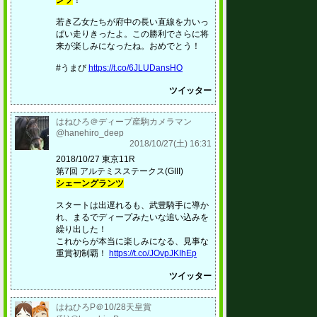
ンツ
！
若き乙女たちが府中の長い直線を力いっ
ぱい走りきったよ。この勝利でさらに将
来が楽しみになったね。おめでとう！
#うまび
https://t.co/6JLUDansHO
ツイッター
はねひろ＠ディープ産駒カメラマン
@hanehiro_deep
2018/10/27(土) 16:31
2018/10/27 東京11R
第7回 アルテミスステークス(GIII)
シェーングランツ
スタートは出遅れるも、武豊騎手に導か
れ、まるでディープみたいな追い込みを
繰り出した！
これからが本当に楽しみになる、見事な
重賞初制覇！
https://t.co/JOvpJKIhEp
ツイッター
はねひろP＠10/28天皇賞