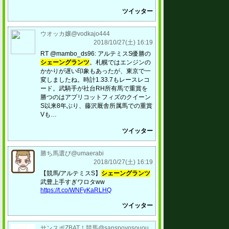
ツイッター
ウオッカ嬢@vodkajo444
2018/10/27(土) 16:19
RT @mambo_ds96: アルテミスS優勝の
シェーングランツ
。札幌ではエンジンの
かかりが遅い印象もあったが、東京で一
変しましたね。時計1.33.7もレースレコ
ード。武騎手が社台RH所有馬で重賞を
勝つのはアプリコットフィズのクイーン
S以来8年ぶり、藤沢厩舎所属馬での重賞
Vも…
ツイッター
勝ち馬選び@umaerabi
2018/10/27(土) 16:19
【競馬/アルテミスS】
シェーングランツ
武豊上手すぎワロタww
https://t.co/WNFyKaRLHQ
ツイッター
サンスポZBAT！競馬@sanspoyosouou