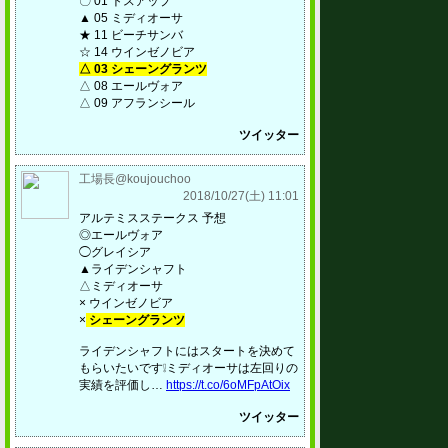
〇 01 トスアップ
▲ 05 ミディオーサ
★ 11 ビーチサンバ
☆ 14 ウインゼノビア
△ 03 シェーングランツ
△ 08 エールヴォア
△ 09 アフランシール
ツイッター
工場長@koujouchoo
2018/10/27(土) 11:01
アルテミスステークス 予想
◎エールヴォア
◯グレイシア
▲ライデンシャフト
△ミディオーサ
× ウインゼノビア
×
シェーングランツ
ライデンシャフトにはスタートを決めて
もらいたいです❕ミディオーサは左回りの
実績を評価し…
https://t.co/6oMFpAtOix
ツイッター