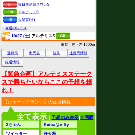
GII
毎日放送賞スワンS
GIII
アルテミスS
GI
天皇賞(秋)
→
今週のレース
10/27 (土)
アルテミスS
GIII
東京｜芝・左 1600m
登録馬
出馬表
結果
注目馬情報
厳選情報
【緊急企画】アルテミスステーク
スで勝ちたいならここの予想を頼
れ！
【シェーングランツ】の注目情報！
全て表示
｜
予想のみ表示
|
全画面
2ちゃん
Keiba@nifty
ツイッター
任せ板