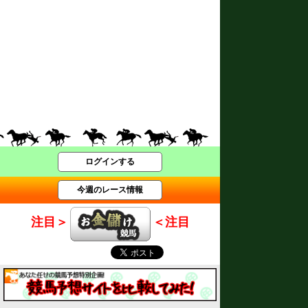
ログインする
今週のレース情報
注目＞
＜注目