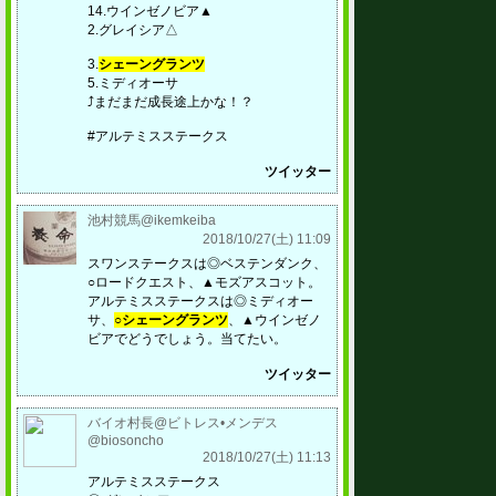
14.ウインゼノビア▲
2.グレイシア△
3.
シェーングランツ
5.ミディオーサ
⤴︎まだまだ成長途上かな！？
#アルテミスステークス
ツイッター
池村競馬@ikemkeiba
2018/10/27(土) 11:09
スワンステークスは◎ベステンダンク、
○ロードクエスト、▲モズアスコット。
アルテミスステークスは◎ミディオー
サ、
○シェーングランツ
、▲ウインゼノ
ビアでどうでしょう。当てたい。
ツイッター
バイオ村長@ビトレス•メンデス
@biosoncho
2018/10/27(土) 11:13
アルテミスステークス