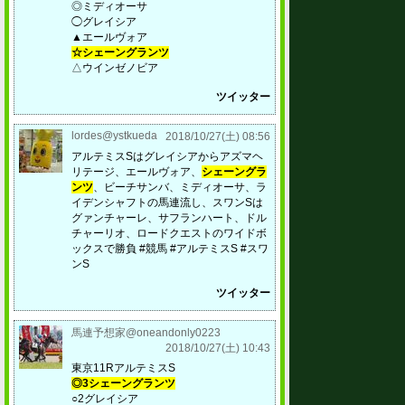
◎ミディオーサ
◯グレイシア
▲エールヴォア
☆シェーングランツ
△ウインゼノビア
ツイッター
lordes@ystkueda
2018/10/27(土) 08:56
アルテミスSはグレイシアからアズマヘ
リテージ、エールヴォア、
シェーングラ
ンツ
、ビーチサンバ、ミディオーサ、ラ
イデンシャフトの馬連流し、スワンSは
グァンチャーレ、サフランハート、ドル
チャーリオ、ロードクエストのワイドボ
ックスで勝負 #競馬 #アルテミスS #スワ
ンS
ツイッター
馬連予想家@oneandonly0223
2018/10/27(土) 10:43
東京11RアルテミスS
◎3シェーングランツ
○2グレイシア