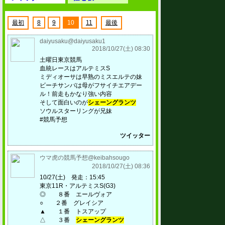
最初
8
9
10
11
最後
daiyusaku@daiyusaku1
2018/10/27(土) 08:30
土曜日東京競馬
血統レースはアルテミスS
ミディオーサは早熟のミスエルテの妹
ビーチサンバは母がフサイチエアデー
ル！前走もかなり強い内容
そして面白いのが
シェーングランツ
ソウルスターリングが兄妹
#競馬予想
ツイッター
ウマ虎の競馬予想@keibahsougo
2018/10/27(土) 08:36
10/27(土) 発走：15:45
東京11R・アルテミスS(G3)
◎ ８番 エールヴォア
○ ２番 グレイシア
▲ １番 トスアップ
△ ３番
シェーングランツ