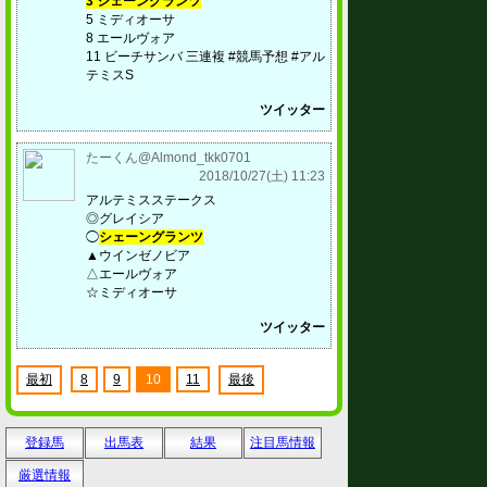
3 シェーングランツ
5 ミディオーサ
8 エールヴォア
11 ビーチサンバ 三連複 #競馬予想 #アル
テミスS
ツイッター
たーくん@Almond_tkk0701
2018/10/27(土) 11:23
アルテミスステークス
◎グレイシア
◯
シェーングランツ
▲ウインゼノビア
△エールヴォア
☆ミディオーサ
ツイッター
最初
8
9
10
11
最後
登録馬
出馬表
結果
注目馬情報
厳選情報