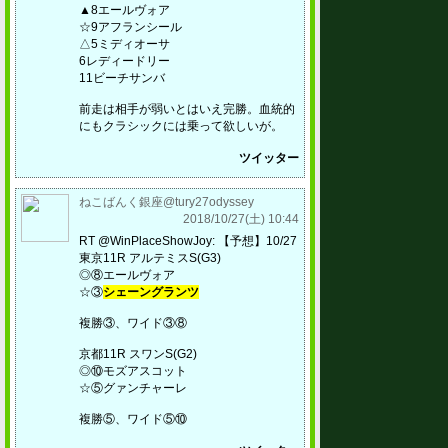
▲8エールヴォア
☆9アフランシール
△5ミディオーサ
6レディードリー
11ビーチサンバ
前走は相手が弱いとはいえ完勝。血統的
にもクラシックには乗って欲しいが。
ツイッター
ねこばんく銀座@tury27odyssey
2018/10/27(土) 10:44
RT @WinPlaceShowJoy: 【予想】10/27
東京11R アルテミスS(G3)
◎⑧エールヴォア
☆③
シェーングランツ
複勝③、ワイド③⑧
京都11R スワンS(G2)
◎⑩モズアスコット
☆⑤グァンチャーレ
複勝⑤、ワイド⑤⑩