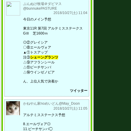
ぶんぬけ牧場＠ダビマス
@bunnukePASTURE
2018/10/27(土) 11:04
今日のメイン予想
東京11R 第7回 アルテミスステークス
GⅢ 芝1600ｍ
◎②グレイシア
〇⑧エールヴォア
▲①トスアップ
注③
シェーングランツ
△⑨アフランシール
△⑪ビーチサンバ
△⑭ウインゼノビア
ん、上位人気で決着か
ツイッター
かねやん家noめいどん@May_Doon
2018/10/27(土) 11:05
アルテミスステークス予想
8.エールヴォア◎
11.ビーチサンバ◯