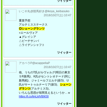
ツイッター
いこや丸@競馬好き@ikoya_keibasuko
2018/10/27(土) 10:47
重賞予想
アルテミスステークス
◎シェーングランツ
○エールヴォア
▲グレイシア
△ビーチサンバ
△ライデンシャフト
ツイッター
アカペラP@acappellaP
2018/10/27(土) 10:47
他、うちのT氏がルヴォルグ(明日の東京
５R新馬)、K氏がセントレオナード(同じ
新馬戦)、ジャミールフエルテ(萩S)、U
氏がサートゥルナーリア(萩S)、
シェーン
グランツ
(アルテミスS)。
いろんな思惑が垣間見えるというか…ｗ
https://t.co/tmLkIVB9O0
ツイッター