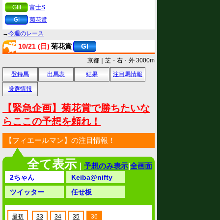
GIII
富士S
GI
菊花賞
→
今週のレース
10/21 (日)
菊花賞
GI
京都｜芝・右・外 3000m
登録馬
出馬表
結果
注目馬情報
厳選情報
【緊急企画】菊花賞で勝ちたいな
らここの予想を頼れ！
【フィエールマン】の注目情報！
全て表示
｜
予想のみ表示
|
全画面
2ちゃん
Keiba@nifty
ツイッター
任せ板
最初
33
34
35
36