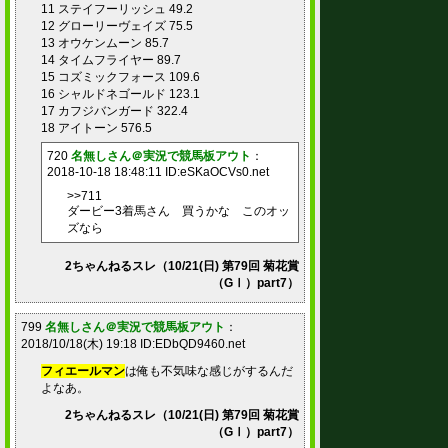
11 ステイフーリッシュ 49.2
12 グローリーヴェイズ 75.5
13 オウケンムーン 85.7
14 タイムフライヤー 89.7
15 コズミックフォース 109.6
16 シャルドネゴールド 123.1
17 カフジバンガード 322.4
18 アイトーン 576.5
720
名無しさん＠実況で競馬板アウト
：
2018-10-18 18:48:11 ID:eSKaOCVs0.net
>>711
ダービー3着馬さん 買うかな このオッ
ズなら
2ちゃんねるスレ（10/21(日) 第79回 菊花賞
（GⅠ）part7）
799
名無しさん＠実況で競馬板アウト
：
2018/10/18(木) 19:18 ID:EDbQD9460.net
フィエールマン
は俺も不気味な感じがするんだ
よなあ。
2ちゃんねるスレ（10/21(日) 第79回 菊花賞
（GⅠ）part7）