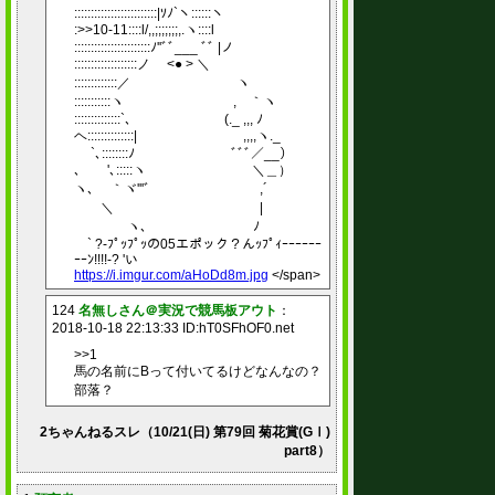
:::::::::::::::::::::::::|ｿﾉ`ヽ::::::ヽ
:>>10-11::::l/,,;;;;;;;,.ヽ::::l
:::::::::::::::::::::::ﾉ''ﾞﾞ___ ﾞﾞ |ノ
:::::::::::::::::::ノ <● > ＼
:::::::::::::／ ヽ
:::::::::::ヽ , ｀ヽ
::::::::::::::`､ (._ ,,, ﾉ
ヘ::::::::::::::| ,,,,ヽ._
`､::::::::ﾉ ﾞﾞﾞ／__）
､ '､:::::ヽ ＼＿）
ヽ､ ｀ヾ'''ﾞ ,´
＼ |
ヽ､ ﾉ
` ?-ﾌﾟｯﾌﾟｯの05エポック？んｯﾌﾟｨｰｰｰｰｰｰ
ｰｰﾝ!!!!-? 'い
https://i.imgur.com/aHoDd8m.jpg
</span>
124
名無しさん＠実況で競馬板アウト
：
2018-10-18 22:13:33 ID:hT0SFhOF0.net
>>1
馬の名前にBって付いてるけどなんなの？
部落？
2ちゃんねるスレ（10/21(日) 第79回 菊花賞(GⅠ)
part8）