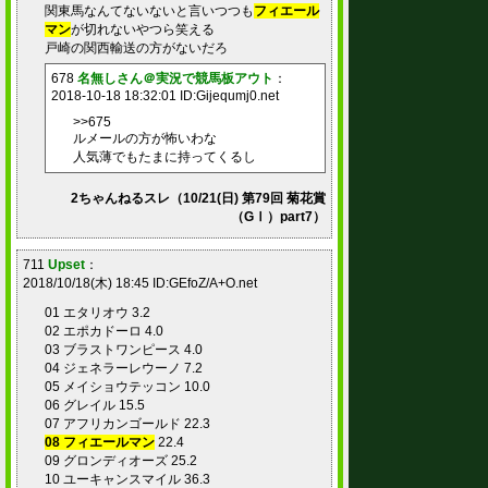
関東馬なんてないないと言いつつも
フィエール
マン
が切れないやつら笑える
戸崎の関西輸送の方がないだろ
678
名無しさん＠実況で競馬板アウト
：
2018-10-18 18:32:01 ID:Gijequmj0.net
>>675
ルメールの方が怖いわな
人気薄でもたまに持ってくるし
2ちゃんねるスレ（10/21(日) 第79回 菊花賞
（GⅠ）part7）
711
Upset
：
2018/10/18(木) 18:45 ID:GEfoZ/A+O.net
01 エタリオウ 3.2
02 エポカドーロ 4.0
03 ブラストワンピース 4.0
04 ジェネラーレウーノ 7.2
05 メイショウテッコン 10.0
06 グレイル 15.5
07 アフリカンゴールド 22.3
08 フィエールマン
22.4
09 グロンディオーズ 25.2
10 ユーキャンスマイル 36.3