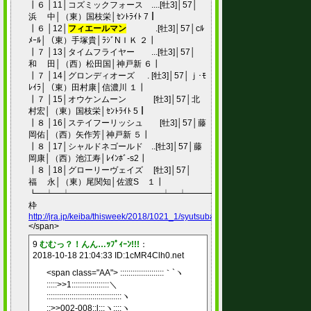
┃６ │11│コズミックフォース ....[牡3]│57│
浜 中│（東）国枝栄│ｾﾝﾄﾗｲﾄ 7┃
┃６ │12│
フィエールマン
.[牡3]│57│cﾙ
ﾒｰﾙ│（東）手塚貴│ﾗｼﾞNＩＫ ２┃
┃７ │13│タイムフライヤー ...[牡3]│57│
和 田│（西）松田国│神戸新 ６┃
┃７ │14│グロンディオーズ . [牡3]│57│ｊ･ﾓ
ﾚｲﾗ│（東）田村康│信濃川 １┃
┃７ │15│オウケンムーン [牡3]│57│北
村宏│（東）国枝栄│ｾﾝﾄﾗｲﾄ 5┃
┃８ │16│ステイフーリッシュ [牡3]│57│藤
岡佑│（西）矢作芳│神戸新 ５┃
┃８ │17│シャルドネゴールド ..[牡3]│57│藤
岡康│（西）池江寿│ﾚｲﾝﾎﾞ-s2┃
┃８ │18│グローリーヴェイズ [牡3]│57│
福 永│（東）尾関知│佐渡S １┃
┗━┷━┷━━━━━━━━━━━┷━┷━━━┷━━━━━┷━━━━
枠
http://jra.jp/keiba/thisweek/2018/1021_1/syutsuba.html
</span>
9
むむっ？！んん…ｯﾌﾟｨｰﾝ!!!
：
2018-10-18 21:04:33 ID:1cMR4Clh0.net
<span class="AA"> :::::::::::::::::::::｀`ヽ
:::::>>1::::::::::::::::::＼
::::::::::::::::::::::::::::::::::::ヽ
::>>002-008::l:::ヽ::::ヽ