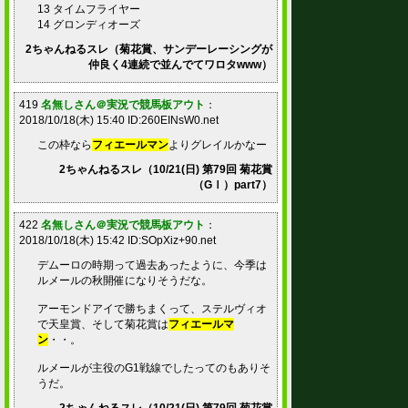
13 タイムフライヤー
14 グロンディオーズ
2ちゃんねるスレ（菊花賞、サンデーレーシングが
仲良く4連続で並んでてワロタwww）
419
名無しさん＠実況で競馬板アウト
：
2018/10/18(木) 15:40 ID:260EINsW0.net
この枠なら
フィエールマン
よりグレイルかなー
2ちゃんねるスレ（10/21(日) 第79回 菊花賞
（GⅠ）part7）
422
名無しさん＠実況で競馬板アウト
：
2018/10/18(木) 15:42 ID:SOpXiz+90.net
デムーロの時期って過去あったように、今季は
ルメールの秋開催になりそうだな。
アーモンドアイで勝ちまくって、ステルヴィオ
で天皇賞、そして菊花賞は
フィエールマ
ン
・・。
ルメールが主役のG1戦線でしたってのもありそ
うだ。