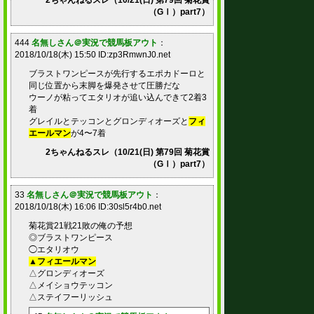
2ちゃんねるスレ（10/21(日) 第79回 菊花賞
（GⅠ）part7）
444
名無しさん＠実況で競馬板アウト
：
2018/10/18(木) 15:50 ID:zp3RmwnJ0.net
ブラストワンピースが先行するエポカドーロと
同じ位置から末脚を爆発させて圧勝だな
ウーノが粘ってエタリオが追い込んできて2着3
着
グレイルとテッコンとグロンディオーズと
フィ
エールマン
が4〜7着
2ちゃんねるスレ（10/21(日) 第79回 菊花賞
（GⅠ）part7）
33
名無しさん＠実況で競馬板アウト
：
2018/10/18(木) 16:06 ID:30sl5r4b0.net
菊花賞21戦21敗の俺の予想
◎ブラストワンピース
◯エタリオウ
▲フィエールマン
△グロンディオーズ
△メイショウテッコン
△ステイフーリッシュ