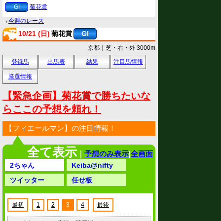
GI
菊花賞
→
今週のレース
10/21 (日)
菊花賞
GI
京都｜芝・右・外 3000m
登録馬
出馬表
結果
注目馬情報
厳選情報
【緊急企画】菊花賞で勝ちたいな
らここの予想を頼れ！
【フィエールマン】の注目情報！
全て表示
｜
予想のみ表示
|
全画面
2ちゃん
Keiba@nifty
ツイッター
任せ板
最初
1
2
3
4
最後