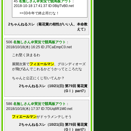
45
名無しさん＠実況で競馬板アウト
：
2018-10-18 17:41:37 ID:0Bij/TvB0.net
>>33今年で終止符だな！
2ちゃんねるスレ（菊花賞の相性がいい人、本命教
えて）
506
名無しさん＠実況で競馬板アウト
：
2018/10/18(木) 16:25 ID:JTCaEmpC0.net
これ堅く決まるわ
展開次第で
フィエールマン
、グロンディオーズ
が飛び込んでこれるかどうかってところだな
ちゃんと公正にくじ引いてんか？
2ちゃんねるスレ（10/21(日) 第79回 菊花賞
（GⅠ）part7）
586
名無しさん＠実況で競馬板アウト
：
2018/10/18(木) 17:37 ID:7DUq8R1M0.net
フィエールマン
がドゥラメンテしそう
2ちゃんねるスレ（10/21(日) 第79回 菊花賞
（GⅠ）part7）