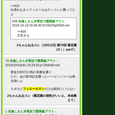
>>910
出遅れなきゃフィエールはテッコンに勝ってた
よ
938
名無しさん＠実況で競馬板アウト
：
2018-10-18 20:36:40 ID:GHZXgO5b0.net
>>930
文盲きも
2ちゃんねるスレ（10/21(日) 第79回 菊花賞
（GⅠ）part7）
70
名無しさん＠実況で競馬板アウト
：
2018/10/18(木) 20:29 ID:jz7Zb9c80.net
賞金1500万の馬の単勝全通り
ただ、あの新潟記念勝ったハービンジャーは相
当強いよ
エポカと
フィエールマン
だけは絶対にいらない
2ちゃんねるスレ（菊花賞の相性がいい人、本命教
えて）
1
名無しさん＠実況で競馬板アウト
：