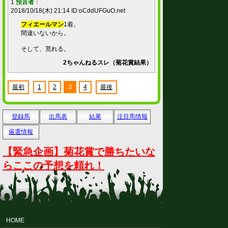
1
預言者
：
2018/10/18(木) 21:14 ID:oCddUFGuO.net
フィエールマン
1着。
間違いないから。
そして、荒れる。
2ちゃんねるスレ（菊花賞結果）
最初
1
2
3
4
最後
登録馬
出馬表
結果
注目馬情報
厳選情報
【緊急企画】菊花賞で勝ちたいな
らここの予想を頼れ！
HOME