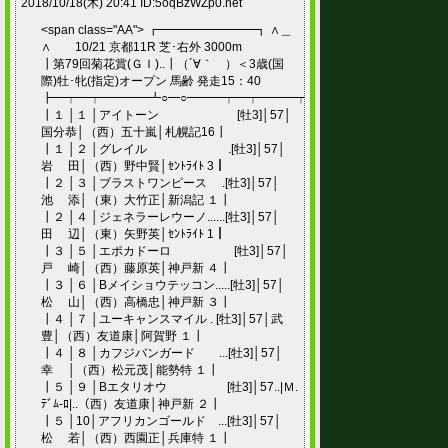
2018/10/18(木) 20:41 ID:5oqBzWZp0.net
<span class="AA"> ┏━━━━━━━━┓ ∧＿
∧ 10/21 京都11R 芝･右外 3000m
┃第79回菊花賞(ＧＩ)..┃（´∀｀ ）＜3歳(国
際)牡･牝(指定)オープン 馬齢 発走15：40
┣━┯━┯━━━━┻○━○━━━┯━┯━━━┯━━━━━┯━━━━┓
┃１ │１ │アイトーン [牡3]│57│
国分恭│（西）五十嵐│札幌記16┃
┃１ │２ │グレイル .[牡3]│57│
岩 田│（西）野中賢│ｾﾝﾄﾗｲﾄ 3┃
┃２ │３ │ブラストワンピース .[牡3]│57│
池 添│（東）大竹正│新潟記 １┃
┃２ │４ │ジェネラーレウーノ......[牡3]│57│
田 辺│（東）矢野英│ｾﾝﾄﾗｲﾄ 1┃
┃３ │５ │エポカドーロ [牡3]│57│
戸 崎│（西）藤原英│神戸新 ４┃
┃３ │６ │Bメイショウテッコン.....[牡3]│57│
松 山│（西）高橋忠│神戸新 ３┃
┃４ │７ │ユーキャンスマイル . [牡3]│57│武
豊│（西）友道康│阿賀野 １┃
┃４ │８ │カフジバンガード ...[牡3]│57│
幸 │（西）松元茂│能勢特 １┃
┃５ │９ │Bエタリオウ [牡3]│57..|Ｍ.
ﾃﾞﾑ-ﾛ|..（西）友道康│神戸新 ２┃
┃５ │10│アフリカンゴールド ...[牡3]│57│
松 若│（西）西園正│兵庫特 １┃