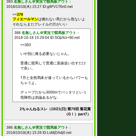
383
名無しさん＠実況で競馬板アウト
：
2018/10/18(木) 15:27 ID:g8FV1T6n0.net
>>
379
フィエールマン
は捲れない馬だから危ないよ
それならまだグレイルの方がいい
388
名無しさん＠実況で競馬板アウト
：
2018-10-18 15:29:04 ID:SOpXiz+90.net
>>383
いや別に捲る必要ないじゃん。
普通に競馬して普通に直線追い出すだけ
で良い。
7月と全然馬体が違っているからパワーも
ちゃうよ。
ディープだから3000mでバッタリという
危険性は勿論あるがな。
2ちゃんねるスレ（10/21(日) 第79回 菊花賞
（GⅠ）part7）
386
名無しさん＠実況で競馬板アウト
：
2018/10/18(木) 15:28 ID:LsMjDAdj0.net