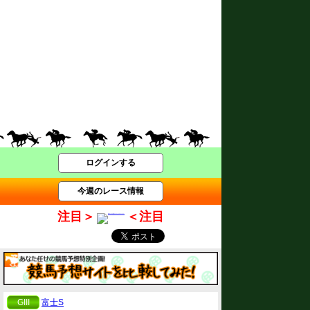
ログインする
今週のレース情報
注目＞
＜注目
GIII
富士S