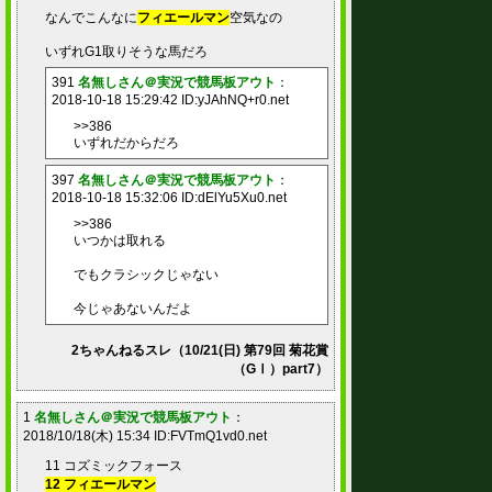
なんでこんなに
フィエールマン
空気なの
いずれG1取りそうな馬だろ
391
名無しさん＠実況で競馬板アウト
：
2018-10-18 15:29:42 ID:yJAhNQ+r0.net
>>386
いずれだからだろ
397
名無しさん＠実況で競馬板アウト
：
2018-10-18 15:32:06 ID:dElYu5Xu0.net
>>386
いつかは取れる
でもクラシックじゃない
今じゃあないんだよ
2ちゃんねるスレ（10/21(日) 第79回 菊花賞
（GⅠ）part7）
1
名無しさん＠実況で競馬板アウト
：
2018/10/18(木) 15:34 ID:FVTmQ1vd0.net
11 コズミックフォース
12 フィエールマン