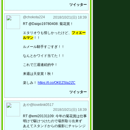
ツイッター
@chokota224
2018/10/21(日) 18:39
RT @Daigo19780408: 菊花賞！
エタリオウも惜しかったけど、
フィエー
ルマン
！！
ルメール騎手すごすぎ！！
なんとかワイド当てた！！
これで三週連続的中！
来週は天皇賞！秋！
楽しみ！
https://t.co/OKEZSla2ZC
ツイッター
あや@lovetink0517
2018/10/21(日) 18:39
RT @emi20131109: 今年の菊花賞は仕事
明けで駆けつけたので場所取り出来ず
あえてスタンドからの撮影にチャレンジ