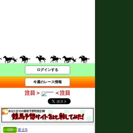
ログインする
今週のレース情報
注目＞
＜注目
GIII
富士S