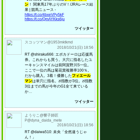
ン
！ 関東馬17年ぶりのV！/JRAレース結
果 | 競馬ニュース -
https://t.co/4bxeVPy5kF
https://t.co/QmAYKks6ju
ツイッター
スコッツマン@1953mktkmd
2018/10/21(日) 18:56
RT @shiraku666: エポカドーロは応援馬
券。これからも買う。大穴に指名したユ
ーキャンスマイルは前阿賀野川S一位。
ここで一位の馬は菊花賞複勝率100％。
だから購入。3着！優勝した
フィエール
マン
は単穴に指名。zi指数が3位。zi指数
3位までの馬が今年のG1全て来ている
か…
ツイッター
ようりこ@響子師匠
P@dyna_daida_mete
2018/10/21(日) 18:56
RT @daiwa510: 未央「全然違うじゃ
ん！」