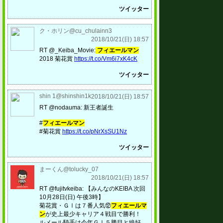
ツイッター
ク・ホリン@cu_chulainn3
2018/10/21(日) 18:57
RT @_Keiba_Movie:
フィエールマン
2018 菊花賞
https://t.co/Vm6i7xK4cK
ツイッター
shin 1@shinshin1k
2018/10/21(日) 18:57
RT @nodauma: 新王者誕生
#
フィエールマン
#菊花賞
https://t.co/pNrXsSU1Nz
ツイッター
まーくん@tolucky_07
2018/10/21(日) 18:57
RT @fujitvkeiba: 【みんなのKEIBA 次回
10月28日(日) 午後3時】
菊花賞・ＧⅠは７番人気⑫
フィエールマ
ン
が史上最少キャリア４戦目で勝利！
ルメール騎手は今年ＧⅠ５勝目と絶好