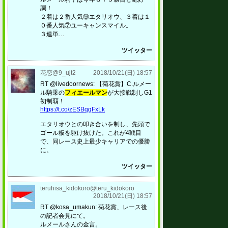
調！
２着は２番人気⑨エタリオウ、３着は１
０番人気⑦ユーキャンスマイル。
３連単…
ツイッター
花恋@9_ujt2
2018/10/21(日) 18:57
RT @livedoornews: 【菊花賞】C.ルメー
ル騎乗の
フィエールマン
が大接戦制しG1
初制覇！
https://t.co/zESBqgFxLk
エタリオウとの叩き合いを制し、先頭で
ゴール板を駆け抜けた。これが4戦目
で、同レース史上最少キャリアでの優勝
に。
ツイッター
teruhisa_kidokoro@teru_kidokoro
2018/10/21(日) 18:57
RT @kosa_umakun: 菊花賞、レース後
の記者会見にて。
ルメールさんの金言。