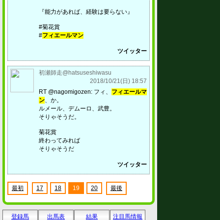
『能力があれば、経験は要らない』
#菊花賞
#
フィエールマン
ツイッター
初瀬師走@hatsuseshiwasu
2018/10/21(日) 18:57
RT @nagomigozen: フィ、
フィエールマ
ン
、か。
ルメール、デムーロ、武豊。
そりゃそうだ。
菊花賞
終わってみれば
そりゃそうだ
ツイッター
最初
17
18
19
20
最後
登録馬
出馬表
結果
注目馬情報