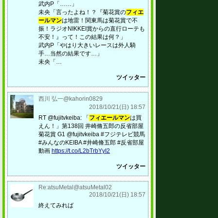
武内P「……」
未央「言ったよね！？『菊花賞の
フィエ
ールマン
は地雷！関東馬は菊花賞で不
振！ラジオNIKKEI賞からの直行ローテも
不安！』って！この結果は何？」
武内P「やはり大きいレースは外人騎
手…当然の結果です…」
未央「…
ツイッター
西川 弘一@kahorin0829
2018/10/21(日) 18:57
RT @fujitvkeiba: 「
フィエールマン
は買
えん！」第138回 井崎脩五郎の反省部屋
菊花賞 G1 @fujitvkeiba #フジテレビ競馬
#みんなのKEIBA #井崎脩五郎 #反省部屋
動画
https://t.co/L2bTrbYyI2
ツイッター
Re:atsuMetal@atsuMetal02
2018/10/21(日) 18:57
終えてみれば