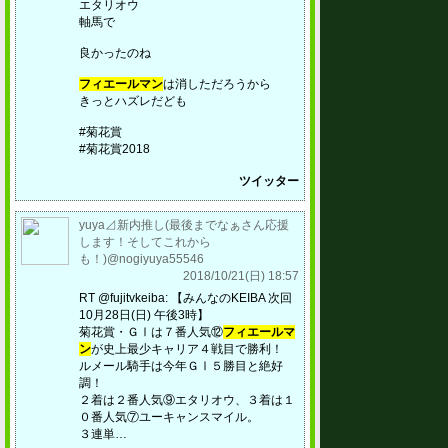
エタリオウ
軸馬で
良かったのね
フィエールマン
は消しただろうから
きっとハズレだども
#菊花賞
#菊花賞2018
ツイッター
yuya⊿新内推し(最後までなぁさん応援
します！そしてこれから
も！)@nogiyuya55546
2018/10/21(日) 18:57
RT @fujitvkeiba: 【みんなのKEIBA 次回
10月28日(日) 午後3時】
菊花賞・ＧⅠは７番人気⑫
フィエールマ
ン
が史上最少キャリア４戦目で勝利！
ルメール騎手は今年ＧⅠ５勝目と絶好
調！
２着は２番人気⑨エタリオウ、３着は１
０番人気⑦ユーキャンスマイル。
３連単…