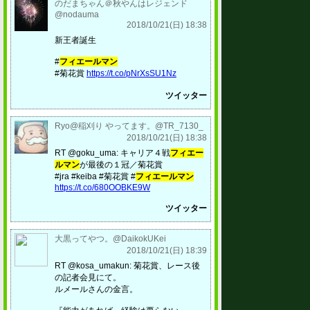
のだまちゃん＠秋やんはレジェンド
@nodauma
2018/10/21(日) 18:38
新王者誕生
#
フィエールマン
#菊花賞
https://t.co/pNrXsSU1Nz
ツイッター
Ryo@稲刈り やってます。@TR_7130_
2018/10/21(日) 18:38
RT @goku_uma: キャリア４戦
フィエー
ルマン
が最後の１冠／菊花賞
#jra #keiba #菊花賞 #
フィエールマン
https://t.co/680OOBKE9W
ツイッター
大黒ってやつ。@DaikokUKei
2018/10/21(日) 18:39
RT @kosa_umakun: 菊花賞、レース後
の記者会見にて。
ルメールさんの金言。