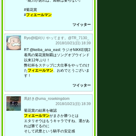
『能力があれば、経験は要らない』
#菊花賞
#
フィエールマン
ツイッター
Ryo@稲刈り やってます。@TR_7130_
2018/10/21(日) 18:39
RT @keiba_ana_east: ラジオNIKKEI賞2
着馬の菊花賞制覇はソングオブウインド
以来12年ぶり！
弊社杯をステップに大仕事をやってのけ
た
フィエールマン
、おめでとうございま
す！
ツイッター
馬好き@uma_rosekingdom
2018/10/21(日) 18:39
菊花賞の結果を確認
フィエールマン
がまさか勝つとは
エタリオウはもうキャラですね、運があ
れば勝てるのに
そして武豊という騎手の安定感