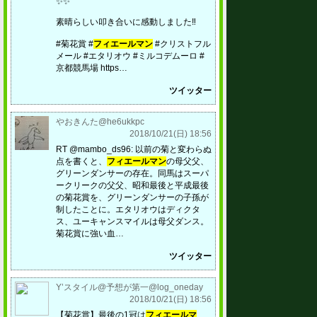
✨✨
素晴らしい叩き合いに感動しました‼️
#菊花賞 #
フィエールマン
#クリストフル
メール #エタリオウ #ミルコデムーロ #
京都競馬場 https…
ツイッター
やおきんた@he6ukkpc
2018/10/21(日) 18:56
RT @mambo_ds96: 以前の菊と変わらぬ
点を書くと、
フィエールマン
の母父父、
グリーンダンサーの存在。同馬はスーパ
ークリークの父父、昭和最後と平成最後
の菊花賞を、グリーンダンサーの子孫が
制したことに。エタリオウはディクタ
ス、ユーキャンスマイルは母父ダンス。
菊花賞に強い血…
ツイッター
Y’スタイル@予想が第一@log_oneday
2018/10/21(日) 18:56
【菊花賞】最後の1冠は
フィエールマ