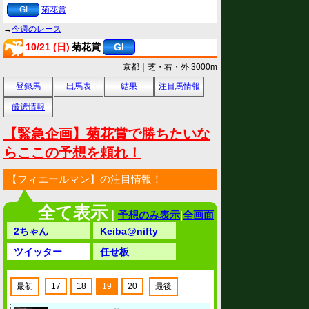
GI
菊花賞
→
今週のレース
10/21 (日)
菊花賞
GI
京都｜芝・右・外 3000m
登録馬
出馬表
結果
注目馬情報
厳選情報
【緊急企画】菊花賞で勝ちたいな
らここの予想を頼れ！
【フィエールマン】の注目情報！
全て表示
｜
予想のみ表示
|
全画面
2ちゃん
Keiba@nifty
ツイッター
任せ板
最初
17
18
19
20
最後