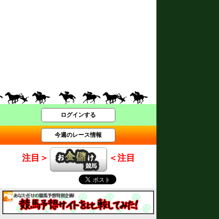
ログインする
今週のレース情報
注目＞
＜注目