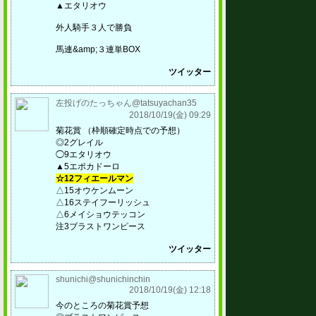
▲エタリオウ
外人騎手３人で勝負
馬連&amp;３連単BOX
ツイッター
左投げのたっちゃん@tatsuyachan35
2018/10/19(金) 09:29
菊花賞 （枠順確定時点での予想）
◎2グレイル
◯9エタリオウ
▲5エポカドーロ
☆12フィエールマン
△15オウケンムーン
△16ステイフーリッシュ
△6メイショウテッコン
注3ブラストワンピース
ツイッター
shunichi@shunichinchin
2018/10/19(金) 12:18
今のところの菊花賞予想