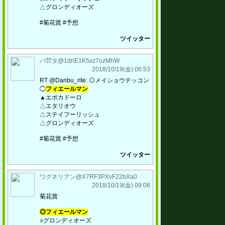
△グロンディオーズ
#菊花賞 #予想
ツイッター
バ㌍タ@1dnE1K5xz7ozMhW
2018/10/19(金) 06:53
RT @Danbu_rite: ◎メイショウテッコン
◯
フィエールマン
▲エポカドーロ
△エタリオウ
△ステイフーリッシュ
△グロンディオーズ
#菊花賞 #予想
ツイッター
ワグネリアン@X7RF3PXvF22bXa0
2018/10/19(金) 09:08
菊花賞
◎フィエールマン
○グロンディオーズ