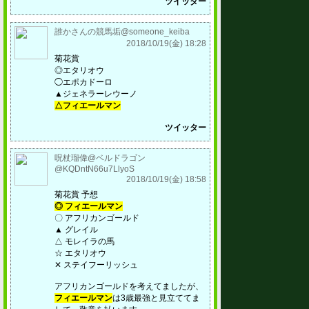
ツイッター
誰かさんの競馬垢@someone_keiba
2018/10/19(金) 18:28
菊花賞
◎エタリオウ
◯エポカドーロ
▲ジェネラーレウーノ
△フィエールマン
ツイッター
呪杖瑠偉@ベルドラゴン
@KQDntN66u7LlyoS
2018/10/19(金) 18:58
菊花賞 予想
◎ フィエールマン
〇 アフリカンゴールド
▲ グレイル
△ モレイラの馬
☆ エタリオウ
✕ ステイフーリッシュ
アフリカンゴールドを考えてましたが、
フィエールマン
は3歳最強と見立ててま