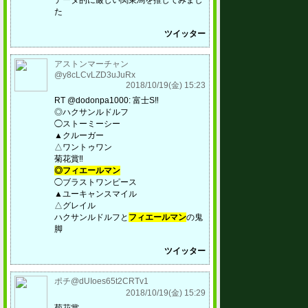
データ的に厳しい関東馬を推してみまし
た
ツイッター
アストンマーチャン
@y8cLCvLZD3uJuRx
2018/10/19(金) 15:23
RT @dodonpa1000: 富士S‼️
◎ハクサンルドルフ
◯ストーミーシー
▲クルーガー
△ワントゥワン
菊花賞‼️
◎フィエールマン
◯ブラストワンピース
▲ユーキャンスマイル
△グレイル
ハクサンルドルフと
フィエールマン
の鬼
脚
ツイッター
ポチ@dUIoes65t2CRTv1
2018/10/19(金) 15:29