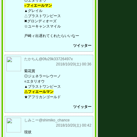
◎エタリオウ
○フィエールマン
▲グレイル
△ブラストワンピース
✖︎グロンディオーズ
☆ユーキャンスマイル
戸崎ィ出遅れてくれたらいいなー
ツイッター
たかちん@0fu29k33726497x
2018/10/20(土) 00:36
菊花賞
◎ジェネラーレウーノ
○エタリオウ
▲ブラストワンピース
△フィエールマン
★アフリカンゴールド
ツイッター
しみこー@shimiko_chance
2018/10/20(土) 00:42
現状