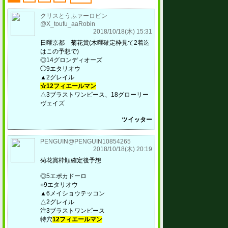
クリスとうふァーロビン
@X_toufu_aaRobin
2018/10/18(木) 15:31
日曜京都 菊花賞(木曜確定枠見て2着迄
はこの予想で)
◎14グロンディオーズ
◯9エタリオウ
▲2グレイル
☆12フィエールマン
△3ブラストワンピース、18グローリー
ヴェイズ
ツイッター
PENGUIN@PENGUIN10854265
2018/10/18(木) 20:19
菊花賞枠順確定後予想
◎5エポカドーロ
○9エタリオウ
▲6メイショウテッコン
△2グレイル
注3ブラストワンピース
特穴
12フィエールマン