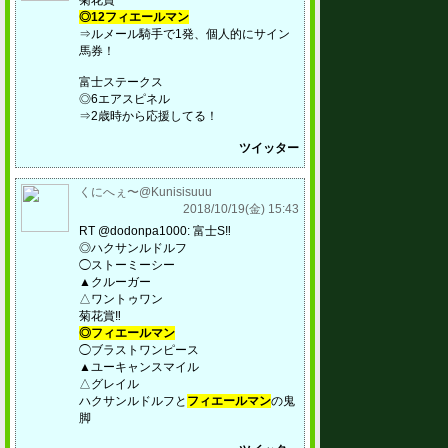
菊花賞
◎12フィエールマン
⇒ルメール騎手で1発、個人的にサイン
馬券！
富士ステークス
◎6エアスピネル
⇒2歳時から応援してる！
ツイッター
くにへぇ〜@Kunisisuuu
2018/10/19(金) 15:43
RT @dodonpa1000: 富士S‼️
◎ハクサンルドルフ
◯ストーミーシー
▲クルーガー
△ワントゥワン
菊花賞‼️
◎フィエールマン
◯ブラストワンピース
▲ユーキャンスマイル
△グレイル
ハクサンルドルフと
フィエールマン
の鬼
脚