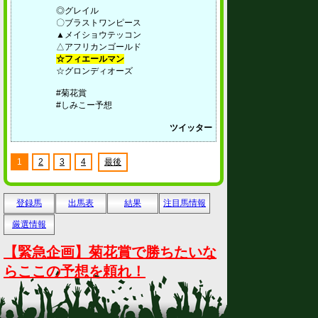
◎グレイル
〇ブラストワンピース
▲メイショウテッコン
△アフリカンゴールド
☆フィエールマン
☆グロンディオーズ
#菊花賞
#しみこー予想
ツイッター
1
2
3
4
最後
登録馬
出馬表
結果
注目馬情報
厳選情報
【緊急企画】菊花賞で勝ちたいな
らここの予想を頼れ！