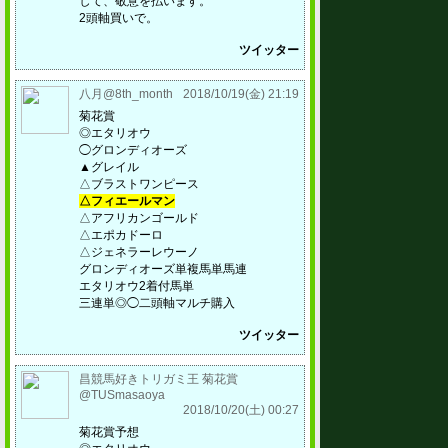
して、敬意を払います。
2頭軸買いで。
ツイッター
八月@8th_month
2018/10/19(金) 21:19
菊花賞
◎エタリオウ
◯グロンディオーズ
▲グレイル
△ブラストワンピース
△フィエールマン
△アフリカンゴールド
△エポカドーロ
△ジェネラーレウーノ
グロンディオーズ単複馬単馬連
エタリオウ2着付馬単
三連単◎◯二頭軸マルチ購入
ツイッター
昌競馬好きトリガミ王 菊花賞
@TUSmasaoya
2018/10/20(土) 00:27
菊花賞予想