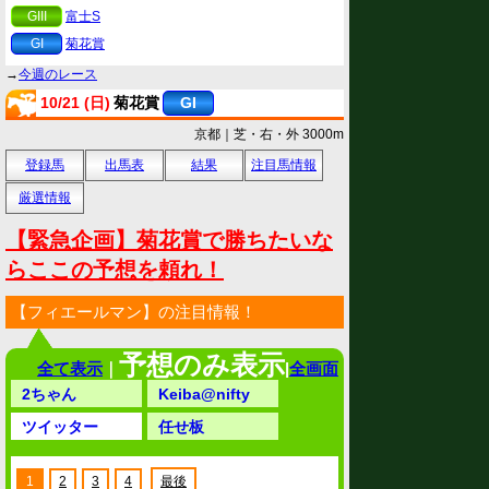
GIII
富士S
GI
菊花賞
→
今週のレース
10/21 (日)
菊花賞
GI
京都｜芝・右・外 3000m
登録馬
出馬表
結果
注目馬情報
厳選情報
【緊急企画】菊花賞で勝ちたいな
らここの予想を頼れ！
【フィエールマン】の注目情報！
予想のみ表示
全て表示
｜
|
全画面
2ちゃん
Keiba@nifty
ツイッター
任せ板
1
2
3
4
最後