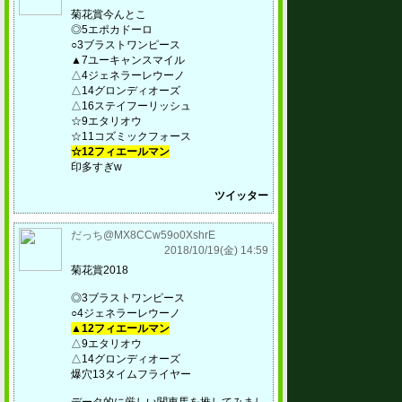
菊花賞今んとこ
◎5エポカドーロ
○3ブラストワンピース
▲7ユーキャンスマイル
△4ジェネラーレウーノ
△14グロンディオーズ
△16ステイフーリッシュ
☆9エタリオウ
☆11コズミックフォース
☆12フィエールマン
印多すぎw
ツイッター
だっち@MX8CCw59o0XshrE
2018/10/19(金) 14:59
菊花賞2018
◎3ブラストワンピース
○4ジェネラーレウーノ
▲12フィエールマン
△9エタリオウ
△14グロンディオーズ
爆穴13タイムフライヤー