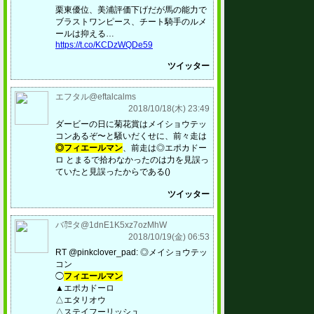
栗東優位、美浦評価下げだが馬の能力で
ブラストワンピース、チート騎手のルメ
ールは抑える…
https://t.co/KCDzWQDe59
ツイッター
エフタル@eftalcalms
2018/10/18(木) 23:49
ダービーの日に菊花賞はメイショウテッ
コンあるぞ〜と騒いだくせに、前々走は
◎フィエールマン
、前走は◎エポカドー
ロ とまるで拾わなかったのは力を見誤っ
ていたと見誤ったからである()
ツイッター
バ㌍タ@1dnE1K5xz7ozMhW
2018/10/19(金) 06:53
RT @pinkclover_pad: ◎メイショウテッ
コン
◯
フィエールマン
▲エポカドーロ
△エタリオウ
△ステイフーリッシュ