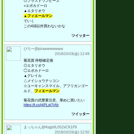
◎ブラストワンピース
○エポカドーロ
▲エタリオウ
▲フィエールマン
でいく
この4頭以外買わないかな
ツイッター
ぴろー@pirawwwwwww
2018/10/19(金) 12:49
菊花賞 枠順確定後
◎エタリオウ
◯エポカドーロ
▲グレイル
△メイショウテッコン
☆ユーキャンスマイル、アフリカンゴー
ルド、
フィエールマン
菊花賞の武豊要注意、厚めに買いたい
https://t.co/j4PLql7jAh
ツイッター
まっちゃん@4sgp0L052xCK1F9
2018/10/19(金) 12:50