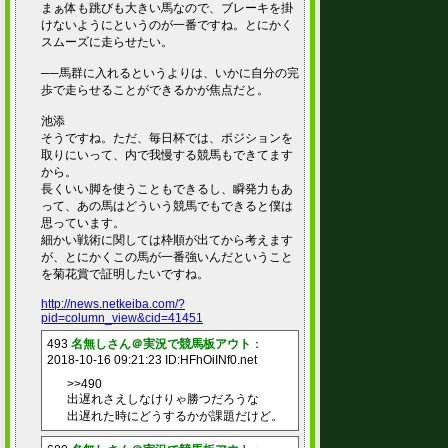
まぁ体も跳びも大きい馬なので、ブレーキを掛
けないようにというのが一番ですね。とにかく
スムーズに走らせたい。
──馬群に入れるというよりは、いかに自分の完
歩で走らせることができるかが焦点だと。
池添
そうですね。ただ、毎日杯では、ポジションを
取りにいって、内で我慢する競馬もできてます
から。
長くいい脚を使うこともできるし、瞬発力もあ
って、あの馬はどういう競馬でもできると僕は
思っています。
細かい戦術に関しては枠順が出てから考えます
が、とにかくこの馬が一番強いんだということ
を菊花賞で証明したいですね。
http://news.netkeiba.com/?
pid=column_view&cid=41451
493
名無しさん＠実況で競馬板アウト
：
2018-10-16 09:21:23 ID:HFhOiINf0.net
>>490
出遅れさえしなけりゃ勝つだろうな
出遅れた時にどうするかが課題だけど。