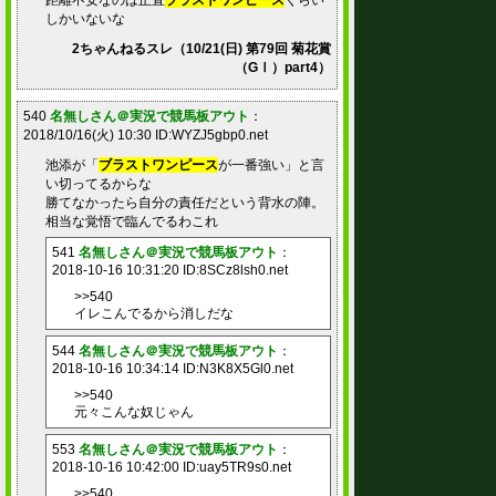
距離不安なのは正直
ブラストワンピース
くらい
しかいないな
2ちゃんねるスレ（10/21(日) 第79回 菊花賞
（GⅠ）part4）
540
名無しさん＠実況で競馬板アウト
：
2018/10/16(火) 10:30 ID:WYZJ5gbp0.net
池添が「
ブラストワンピース
が一番強い」と言
い切ってるからな
勝てなかったら自分の責任だという背水の陣。
相当な覚悟で臨んでるわこれ
541
名無しさん＠実況で競馬板アウト
：
2018-10-16 10:31:20 ID:8SCz8lsh0.net
>>540
イレこんでるから消しだな
544
名無しさん＠実況で競馬板アウト
：
2018-10-16 10:34:14 ID:N3K8X5Gl0.net
>>540
元々こんな奴じゃん
553
名無しさん＠実況で競馬板アウト
：
2018-10-16 10:42:00 ID:uay5TR9s0.net
>>540