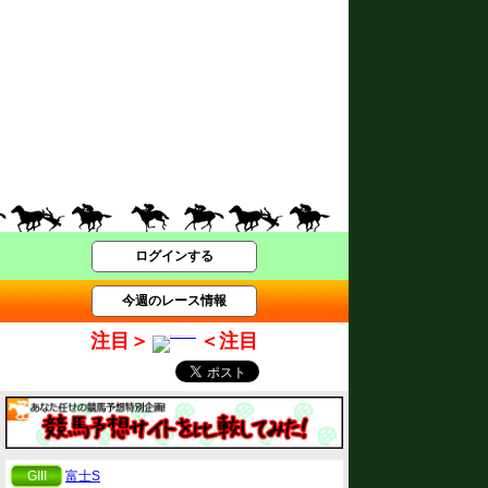
ログインする
今週のレース情報
注目＞
＜注目
GIII
富士S