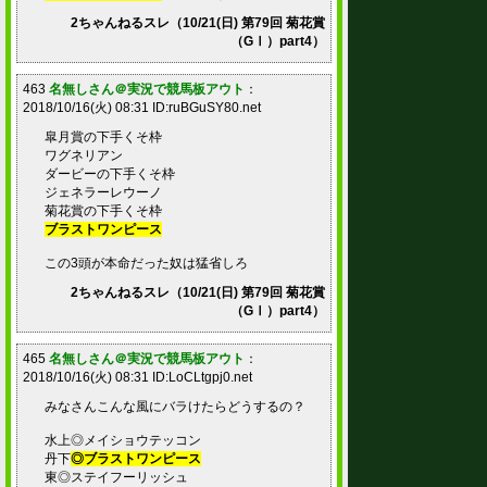
2ちゃんねるスレ（10/21(日) 第79回 菊花賞
（GⅠ）part4）
463
名無しさん＠実況で競馬板アウト
：
2018/10/16(火) 08:31 ID:ruBGuSY80.net
皐月賞の下手くそ枠
ワグネリアン
ダービーの下手くそ枠
ジェネラーレウーノ
菊花賞の下手くそ枠
ブラストワンピース
この3頭が本命だった奴は猛省しろ
2ちゃんねるスレ（10/21(日) 第79回 菊花賞
（GⅠ）part4）
465
名無しさん＠実況で競馬板アウト
：
2018/10/16(火) 08:31 ID:LoCLtgpj0.net
みなさんこんな風にバラけたらどうするの？
水上◎メイショウテッコン
丹下
◎ブラストワンピース
東◎ステイフーリッシュ