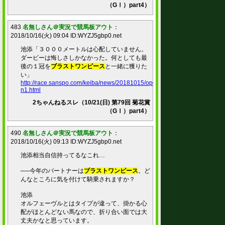
（GⅠ）part4）
483
名無しさん＠実況で競馬板アウト
：
2018/10/16(火) 09:04 ID:WYZJ5gbp0.net
池添「３０００メートルは心配していません。
ダービーは悔しさしかなかった。何としても最
後の１冠を
ブラストワンピース
と一緒に獲りた
い」
http://race.sanspo.com/keiba/news/20181015/ope18101511450009-
n1.html
2ちゃんねるスレ（10/21(日) 第79回 菊花賞
（GⅠ）part4）
490
名無しさん＠実況で競馬板アウト
：
2018/10/16(火) 09:13 ID:WYZJ5gbp0.net
池添相当自信持ってるなこれ…
──今年のパートナーは
ブラストワンピース
。ど
んなところに気を付けて騎乗されますか？
池添
オルフェーヴルとはタイプが違って、掛かる心
配がほとんどない馬なので、折り合い面では大
丈夫かなと思っています。