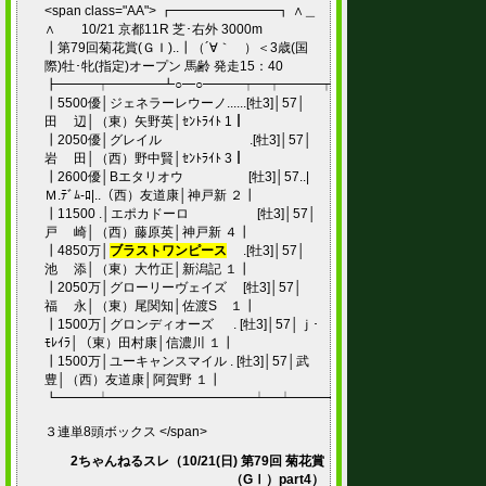
<span class="AA"> ┏━━━━━━━━┓ ∧＿
∧ 10/21 京都11R 芝･右外 3000m
┃第79回菊花賞(ＧＩ)..┃（´∀｀ ）＜3歳(国
際)牡･牝(指定)オープン 馬齢 発走15：40
┣━━━┯━━━━┻○━○━━━┯━┯━━━┯━━━━━┯━━━━┓
┃5500優│ジェネラーレウーノ......[牡3]│57│
田 辺│（東）矢野英│ｾﾝﾄﾗｲﾄ 1┃
┃2050優│グレイル .[牡3]│57│
岩 田│（西）野中賢│ｾﾝﾄﾗｲﾄ 3┃
┃2600優│Bエタリオウ [牡3]│57..|
Ｍ.ﾃﾞﾑ-ﾛ|..（西）友道康│神戸新 ２┃
┃11500 .│エポカドーロ [牡3]│57│
戸 崎│（西）藤原英│神戸新 ４┃
┃4850万│
ブラストワンピース
.[牡3]│57│
池 添│（東）大竹正│新潟記 １┃
┃2050万│グローリーヴェイズ [牡3]│57│
福 永│（東）尾関知│佐渡S １┃
┃1500万│グロンディオーズ . [牡3]│57│ｊ･
ﾓﾚｲﾗ│（東）田村康│信濃川 １┃
┃1500万│ユーキャンスマイル . [牡3]│57│武
豊│（西）友道康│阿賀野 １┃
┗━━━┷━━━━━━━━━━━┷━┷━━━┷━━━━━┷━━━━
３連単8頭ボックス </span>
2ちゃんねるスレ（10/21(日) 第79回 菊花賞
（GⅠ）part4）