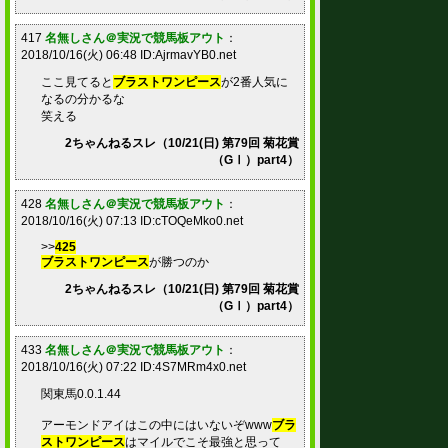
417
名無しさん＠実況で競馬板アウト
：
2018/10/16(火) 06:48 ID:AjrmavYB0.net
ここ見てると
ブラストワンピース
が2番人気に
なるの分かるな
笑える
2ちゃんねるスレ（10/21(日) 第79回 菊花賞
（GⅠ）part4）
428
名無しさん＠実況で競馬板アウト
：
2018/10/16(火) 07:13 ID:cTOQeMko0.net
>>
425
ブラストワンピース
が勝つのか
2ちゃんねるスレ（10/21(日) 第79回 菊花賞
（GⅠ）part4）
433
名無しさん＠実況で競馬板アウト
：
2018/10/16(火) 07:22 ID:4S7MRm4x0.net
関東馬0.0.1.44
アーモンドアイはこの中にはいないぞwww
ブラ
ストワンピース
はマイルでこそ最強と思って