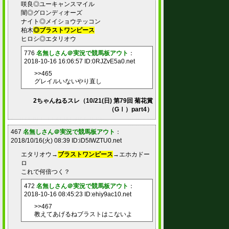
咲良◎ユーキャンスマイル
闇◎グロンディオーズ
ナイト◎メイショウテッコン
柏木
◎ブラストワンピース
ヒロシ◎エタリオウ
776
名無しさん＠実況で競馬板アウト
：
2018-10-16 16:06:57 ID:0RJZvE5a0.net
>>465
グレイルいないやり直し
2ちゃんねるスレ（10/21(日) 第79回 菊花賞
（GⅠ）part4）
467
名無しさん＠実況で競馬板アウト
：
2018/10/16(火) 08:39 ID:iD5IWZTU0.net
エタリオウ→
ブラストワンピース
→エホカドー
ロ
これで何倍つく？
472
名無しさん＠実況で競馬板アウト
：
2018-10-16 08:45:23 ID:ehiy9ac10.net
>>467
教えてあげるねブラストはこないよ