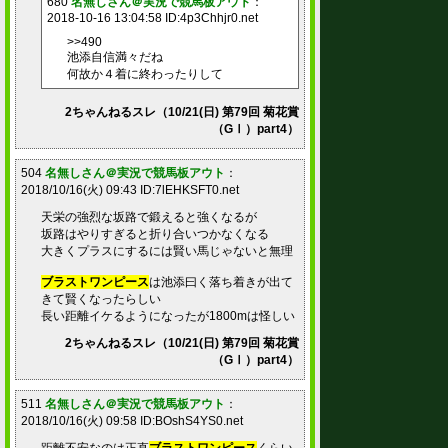
680
名無しさん＠実況で競馬板アウト
：
2018-10-16 13:04:58 ID:4p3Chhjr0.net
>>490
池添自信満々だね
何故か４着に終わったりして
2ちゃんねるスレ（10/21(日) 第79回 菊花賞
（GⅠ）part4）
504
名無しさん＠実況で競馬板アウト
：
2018/10/16(火) 09:43 ID:7lEHKSFT0.net
天栄の強烈な坂路で鍛えると強くなるが
坂路はやりすぎると折り合いつかなくなる
大きくプラスにするには賢い馬じゃないと無理
ブラストワンピース
は池添曰く落ち着きが出て
きて賢くなったらしい
長い距離イケるようになったが1800mは怪しい
2ちゃんねるスレ（10/21(日) 第79回 菊花賞
（GⅠ）part4）
511
名無しさん＠実況で競馬板アウト
：
2018/10/16(火) 09:58 ID:BOshS4YS0.net