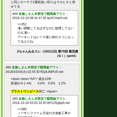
と同じローテで1週前追い切りはマカヒキと併
せてる
469
名無しさん＠実況で競馬板アウト
：
2018-10-16 08:41:47 ID:4p3Chhjr0.net
>>352
凄い調教してるはずなのに故障してない
のも凄い
アーモンドはレース後に倒れそうになっ
てるけどね
2ちゃんねるスレ（10/21(日) 第79回 菊花賞
（GⅠ）part4）
380
名無しさん＠実況で競馬板アウト
：
2018/10/16(火) 02:55 ID:f5QAJMPU0.net
<span class="AA"> 過去10年
美浦(0-0-1-44) 0.0% 0.0% 2.2%
ブラストワンピース
死亡 </span>
385
名無しさん＠実況で競馬板アウト
：
2018-10-16 03:02:33 ID:WYZJ5gbp0.net
>>380
ノーザンファーム天栄の大改修工事が