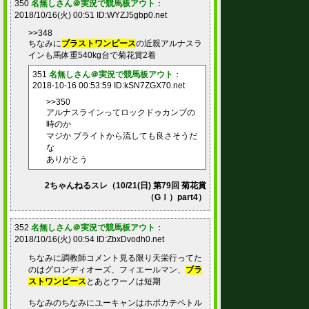
350
名無しさん＠実況で競馬板アウト
：
2018/10/16(火) 00:51 ID:WYZJ5gbp0.net
>>348
ちなみに
ブラストワンピース
の近親アルナスラ
インも馬体重540kg台で菊花賞2着
351
名無しさん＠実況で競馬板アウト
：
2018-10-16 00:53:59 ID:kSN7ZGX70.net
>>350
アルナスラインってロックドゥカンブの
時のか
マジか ブライトから流しても良さそうだ
な
ありがとう
2ちゃんねるスレ（10/21(日) 第79回 菊花賞
（GⅠ）part4）
352
名無しさん＠実況で競馬板アウト
：
2018/10/16(火) 00:54 ID:ZbxDvodh0.net
ちなみに調教師コメント見る限り天栄行ってた
のはグロンディオーズ、フィエールマン、
ブラ
ストワンピース
とあとウーノは短期
ちなみのちなみにユーキャンはホポカテペトル