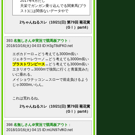
2017年4月だし
天栄でガンガン乗り込んでる関東馬(ブラ
スト)には関係ないデータやで
2ちゃんねるスレ（10/21(日) 第79回 菊花賞
（GⅠ）part4）
393
名無しさん＠実況で競馬板アウト
：
2018/10/16(火) 04:03 ID:H3gT8dFK0.net
エポカドーロ→どう考えても3000m長い
ジェネラーレウーノ→どう考えても3000m長い
ブラストワンピース
→どう考えても3000m長い
エタリオウ→3000mで強気に行くと青葉賞みた
いに垂れる。
メイショウテッコン→スローで前走負けるよう
じゃ3000mいらん。
これは荒れるね。
2ちゃんねるスレ（10/21(日) 第79回 菊花賞
（GⅠ）part4）
398
名無しさん＠実況で競馬板アウト
：
2018/10/16(火) 04:15 ID:mUN97vfK0.net