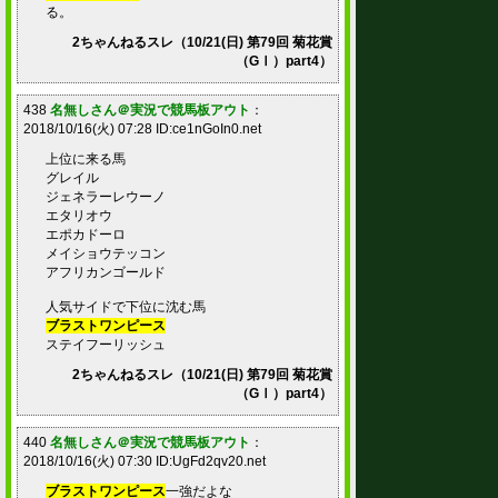
る。
2ちゃんねるスレ（10/21(日) 第79回 菊花賞
（GⅠ）part4）
438
名無しさん＠実況で競馬板アウト
：
2018/10/16(火) 07:28 ID:ce1nGoIn0.net
上位に来る馬
グレイル
ジェネラーレウーノ
エタリオウ
エポカドーロ
メイショウテッコン
アフリカンゴールド
人気サイドで下位に沈む馬
ブラストワンピース
ステイフーリッシュ
2ちゃんねるスレ（10/21(日) 第79回 菊花賞
（GⅠ）part4）
440
名無しさん＠実況で競馬板アウト
：
2018/10/16(火) 07:30 ID:UgFd2qv20.net
ブラストワンピース
一強だよな