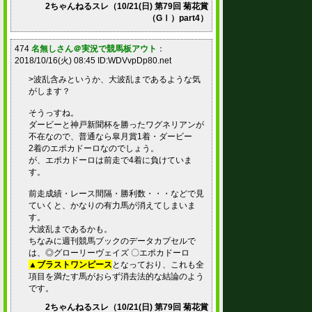
2ちゃんねるスレ（10/21(日) 第79回 菊花賞
（GⅠ）part4）
474
名無しさん＠実況で競馬板アウト
：
2018/10/16(火) 08:45 ID:WDVvpDp80.net
>波乱含みというか、大波乱まであるような気
がします？
そうっすね。
ダービーと神戸新聞杯を勝ったワグネリアンが
不在なので、普通なら皐月賞1着・ダービー
2着のエポカドーロなのでしょう。
が、エポカドーロは前走で4着に負けていま
す。
前走成績・レース間隔・勝利数・・・などで見
ていくと、かなりの有力馬が消えてしまいま
す。
大波乱まであるかも。
ちなみに週刊競馬ブックのデータカプセルで
は、◎グローリーヴェイズ 〇エポカドーロ
▲ブラストワンピース
となっており、これも全
項目を満たす馬がおらず消去法的な結論のよう
です。
2ちゃんねるスレ（10/21(日) 第79回 菊花賞