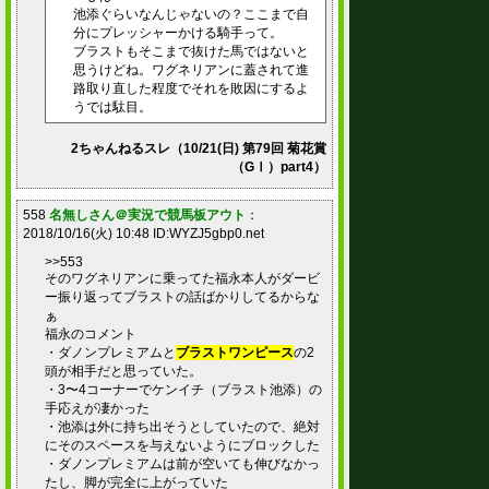
池添ぐらいなんじゃないの？ここまで自
分にプレッシャーかける騎手って。
ブラストもそこまで抜けた馬ではないと
思うけどね。ワグネリアンに蓋されて進
路取り直した程度でそれを敗因にするよ
うでは駄目。
2ちゃんねるスレ（10/21(日) 第79回 菊花賞
（GⅠ）part4）
558
名無しさん＠実況で競馬板アウト
：
2018/10/16(火) 10:48 ID:WYZJ5gbp0.net
>>553
そのワグネリアンに乗ってた福永本人がダービ
ー振り返ってブラストの話ばかりしてるからな
ぁ
福永のコメント
・ダノンプレミアムと
ブラストワンピース
の2
頭が相手だと思っていた。
・3〜4コーナーでケンイチ（ブラスト池添）の
手応えが凄かった
・池添は外に持ち出そうとしていたので、絶対
にそのスペースを与えないようにブロックした
・ダノンプレミアムは前が空いても伸びなかっ
たし、脚が完全に上がっていた