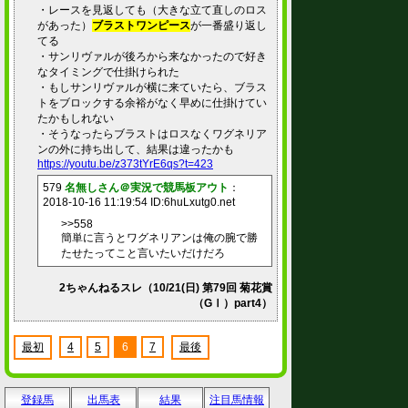
・レースを見返しても（大きな立て直しのロス
があった）
ブラストワンピース
が一番盛り返し
てる
・サンリヴァルが後ろから来なかったので好き
なタイミングで仕掛けられた
・もしサンリヴァルが横に来ていたら、ブラス
トをブロックする余裕がなく早めに仕掛けてい
たかもしれない
・そうなったらブラストはロスなくワグネリア
ンの外に持ち出して、結果は違ったかも
https://youtu.be/z373tYrE6qs?t=423
579
名無しさん＠実況で競馬板アウト
：
2018-10-16 11:19:54 ID:6huLxutg0.net
>>558
簡単に言うとワグネリアンは俺の腕で勝
たせたってこと言いたいだけだろ
2ちゃんねるスレ（10/21(日) 第79回 菊花賞
（GⅠ）part4）
最初
4
5
6
7
最後
登録馬
出馬表
結果
注目馬情報