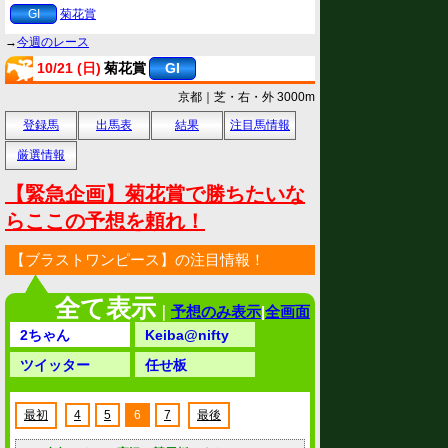
GI
菊花賞
→
今週のレース
10/21 (日)
菊花賞
GI
京都｜芝・右・外 3000m
登録馬
出馬表
結果
注目馬情報
厳選情報
【緊急企画】菊花賞で勝ちたいな
らここの予想を頼れ！
【ブラストワンピース】の注目情報！
全て表示
｜
予想のみ表示
|
全画面
2ちゃん
Keiba@nifty
ツイッター
任せ板
最初
4
5
6
7
最後