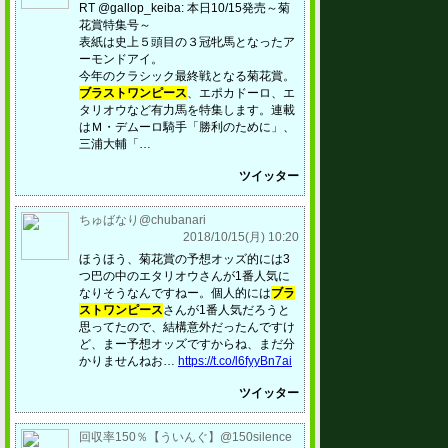
RT @gallop_keiba: 本日10/15発売～菊
花賞特集号～
表紙は史上５頭目の３冠牝馬となったア
ーモンドアイ。
今年のクラシック最終戦となる菊花賞。
ブラストワンピース
、エポカドーロ、エ
タリオウなど有力馬を特集します。連載
はＭ・デムーロ騎手「勝利のために」、
三浦大輔「…
ツイッター
ちゅばなり@chubanari
2018/10/15(月) 10:20
ほうほう、菊花賞の予想オッズ的には3
つ巴の中のエタリオウさんが1番人気に
なりそうなんですねー。個人的には
ブラ
ストワンピース
さんが1番人気だろうと
思ってたので、結構意外だったんですけ
ど、まー予想オッズですからね、まだ分
かりませんねお…
https://t.co/l6fyyBn7ai
ツイッター
回収率150％【ういんぐ】@150silence