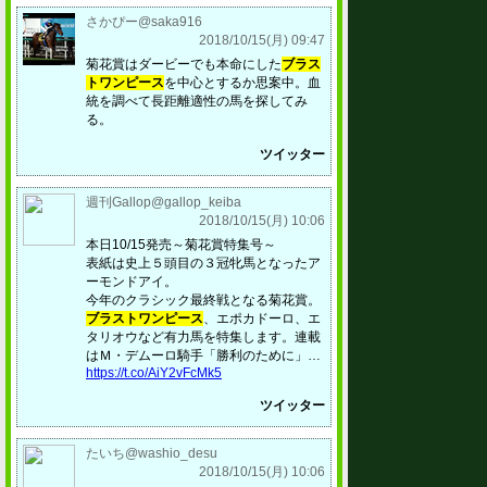
さかぴー@saka916
2018/10/15(月) 09:47
菊花賞はダービーでも本命にした
ブラス
トワンピース
を中心とするか思案中。血
統を調べて長距離適性の馬を探してみ
る。
ツイッター
週刊Gallop@gallop_keiba
2018/10/15(月) 10:06
本日10/15発売～菊花賞特集号～
表紙は史上５頭目の３冠牝馬となったア
ーモンドアイ。
今年のクラシック最終戦となる菊花賞。
ブラストワンピース
、エポカドーロ、エ
タリオウなど有力馬を特集します。連載
はＭ・デムーロ騎手「勝利のために」…
https://t.co/AiY2vFcMk5
ツイッター
たいち@washio_desu
2018/10/15(月) 10:06