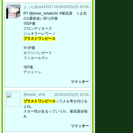
よっち@ys443517
2018/10/15(月) 10:58
RT @jinsei_umakichi: #菊花賞 うま吉
の1週前追い切り評価
SS評価
グロンディオーズ
ジェネラーレウーノ
ブラストワンピース
S+評価
カフジバンガード
フィエールマン
S評価
アイトーン
ツイッター
@usata_uma
2018/10/15(月) 10:58
ブラストワンピース
って人を寄せ付ける
よね。
スター性があるっていうか。菊花賞頑張
れ
ツイッター