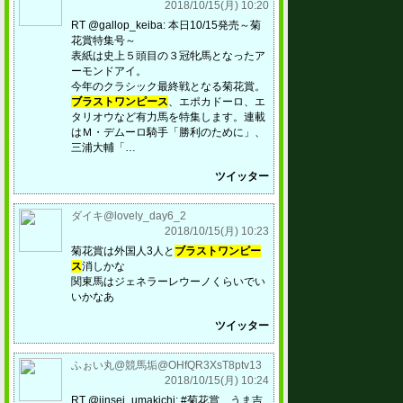
2018/10/15(月) 10:20
RT @gallop_keiba: 本日10/15発売～菊
花賞特集号～
表紙は史上５頭目の３冠牝馬となったア
ーモンドアイ。
今年のクラシック最終戦となる菊花賞。
ブラストワンピース
、エポカドーロ、エ
タリオウなど有力馬を特集します。連載
はＭ・デムーロ騎手「勝利のために」、
三浦大輔「…
ツイッター
ダイキ@lovely_day6_2
2018/10/15(月) 10:23
菊花賞は外国人3人と
ブラストワンピー
ス
消しかな
関東馬はジェネラーレウーノくらいでい
いかなあ
ツイッター
ふぉい丸@競馬垢@OHfQR3XsT8ptv13
2018/10/15(月) 10:24
RT @jinsei_umakichi: #菊花賞 うま吉