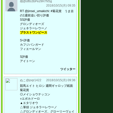
雄@sf8s3bPez9H7N5g
2018/10/15(月) 09:35
RT @jinsei_umakichi: #菊花賞 うま吉
の1週前追い切り評価
SS評価
グロンディオーズ
ジェネラーレウーノ
ブラストワンピース
S+評価
カフジバンガード
フィエールマン
S評価
アイトーン
ツイッター
ぬこ@joqr1422
2018/10/15(月) 09:36
競馬エイト ヒロシ 週間ギャロップ紙面
菊花賞
◎メイショウテッコン
○エポカドーロ
▲エタリオウ
△筆頭 ジェネラーレウーノ
△グロンディオーズ、グローリーヴェイ