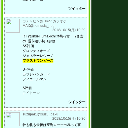
ツイッター
ガチャピン@10/27 カラオケ
MAX@nomusic_nogr
2018/10/15(月) 10:29
RT @jinsei_umakichi: #菊花賞 うま吉
の1週前追い切り評価
SS評価
グロンディオーズ
ジェネラーレウーノ
ブラストワンピース
S+評価
カフジバンガード
フィエールマン
S評価
アイトーン
ツイッター
suzupaku@suzu_paku
2018/10/15(月) 10:30
牡も牝も最後は変則ローテの馬って事