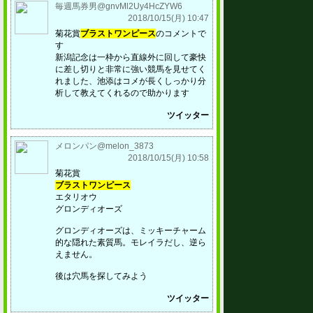
毎週馬券男@gnvMl2Uy4HcZYW6
2018/10/15(月) 10:47
菊花賞
ブラストワンピース
のコメントで
す
新潟記念は一枠から直線外に回して豪快
に差し切りと非常に強い競馬を見せてく
れました、池添はコメが長くしっかり分
析して教えてくれるので助かります
ツイッター
メロンパン@melon_3873
2018/10/15(月) 10:58
菊花賞
ブラストワンピース
エタリオウ
グロンディオーズ
グロンディオーズは、ミッキーチャーム
的な隠れた素質馬。モレイラだし、逆ら
えません。
後は穴馬を探してみよう
ツイッター