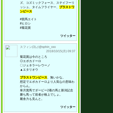
ズ、コズミックフォース、ステイフーリ
ッシュ、タイムフライヤー、
ブラストワ
ンピース
#競馬エイト
#ヒロシ
#菊花賞
ツイッター
スフィン(3)⊿@sphin_xxx
2018/10/15(月) 09:37
菊花賞は今のところ
◎エポカドーロ
〇ジェネラーレウーノ
▲エタリオウ
ブラストワンピース
、無いかな。
想定でエポカドーロより人気なの意味わ
からん。
皐月賞馬でダービー2着の馬と新潟記念
勝ち馬って前者が格上でしょ。
厩舎力も見んと。
ツイッター