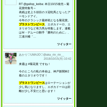
RT @gallop_keiba: 本日10/15発売～菊
花賞特集号～
表紙は史上５頭目の３冠牝馬となったア
ーモンドアイ。
今年のクラシック最終戦となる菊花賞。
ブラストワンピース
、エポカドーロ、エ
タリオウなど有力馬を特集します。連載
はＭ・デムーロ騎手「勝利のために」、
三浦大輔「…
ツイッター
あかり♡UMAJO♡@aka_rin_rin__
2018/10/15(月) 10:42
来週は #菊花賞 ですね！
今のところの私の本命は、神戸新聞杯2
着のエタリオウです！
ブラストワンピース
はローテーションが
少し気になりますし、エポカドーロは距
離が少し不安だと思います！
ツイッター