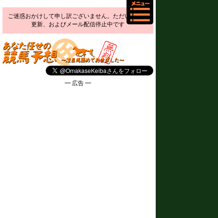
ご迷惑おかけして申し訳ございません。ただいま予想
更新、およびメール配信停止中です
━ 広告 ━