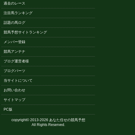
過去のレース
注目馬ランキング
話題の馬ログ
競馬予想サイトランキング
メンバー登録
競馬アンテナ
ブログ運営者様
ブログパーツ
当サイトについて
お問い合わせ
サイトマップ
PC版
copyright© 2013-2026 あなた任せの競馬予想
All Rights Reserved.