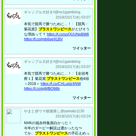
ギャンブル大好き!!@no1gambling
2018/10/17(水) 03:07
本気で競馬で勝つために…！ : 【競馬・
菊花賞】
ブラストワンピース
がとびそう
な理由って？
https://t.co/uxQUUNpBW8
https://t.co/mib6qe91BV
ツイッター
ギャンブル大好き!!@no1gambling
2018/10/17(水) 03:07
本気で競馬で勝つために…！ : 【全頭考
察１】菊花賞
ブラストワンピース
他4頭
＜2018＞
https://t.co/CHLuldz4NW
https://t.co/pj8jfBO98b
ツイッター
やまと@ウマ娘激推し@yamato1130
2018/10/17(水) 03:24
NHKの福永特集面白かった！
今年のダービー解説は濃かったな〜
てか、
ブラストワンピース
の手応えめっ