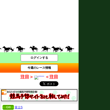
ログインする
今週のレース情報
注目＞
＜注目
GIII
富士S