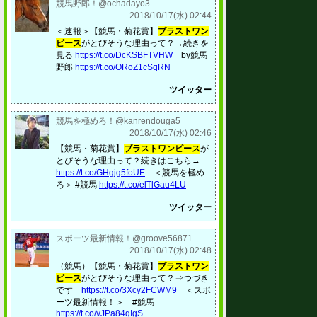
競馬野郎！@ochadayo3
2018/10/17(水) 02:44
＜速報＞【競馬・菊花賞】
ブラストワン
ピース
がとびそうな理由って？→続きを
見る
https://t.co/DcKSBFTVHW
by競馬
野郎
https://t.co/ORoZ1cSqRN
ツイッター
競馬を極めろ！@kanrendouga5
2018/10/17(水) 02:46
【競馬・菊花賞】
ブラストワンピース
が
とびそうな理由って？続きはこちら→
https://t.co/GHgjg5foUE
＜競馬を極め
ろ＞ #競馬
https://t.co/elTlGau4LU
ツイッター
スポーツ最新情報！@groove56871
2018/10/17(水) 02:48
（競馬）【競馬・菊花賞】
ブラストワン
ピース
がとびそうな理由って？⇒つづき
です
https://t.co/3Xcy2FCWM9
＜スポ
ーツ最新情報！＞ #競馬
https://t.co/vJPa84qIgS