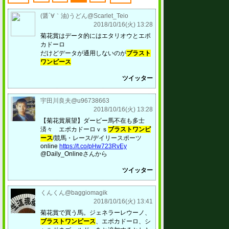
(醤´∀｀油)うどん@Scarlet_Teio
2018/10/16(火) 13:28
菊花賞はデータ的にはエタリオウとエポ
カドーロ
だけどデータが通用しないのが
ブラスト
ワンピース
ツイッター
宇田川良夫@u96738663
2018/10/16(火) 13:28
【菊花賞展望】ダービー馬不在も多士
済々 エポカドーロｖｓ
ブラストワンピ
ース
/競馬・レース/デイリースポーツ
online
https://t.co/pHw723RvEy
@Daily_Onlineさんから
ツイッター
くんくん@baggiomagik
2018/10/16(火) 13:41
菊花賞で買う馬。ジェネラーレウーノ、
ブラストワンピース
、エポカドーロ、シ