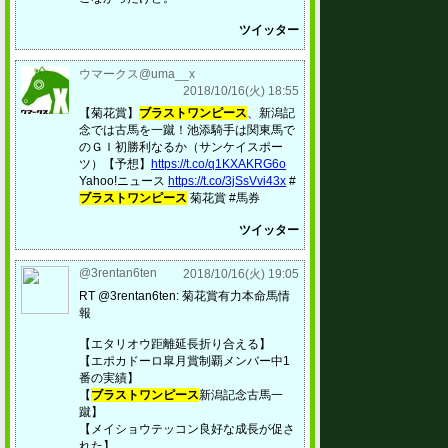
ツイッター
ウマークス@uma__x
2018/10/16(火) 18:55
【菊花賞】
ブラストワンピース
、新潟記
念では古馬を一蹴！池添騎手は関東馬で
のＧＩ初勝利なるか（サンケイスポー
ツ）【予想】
https://t.co/q1KXAKRG6o
Yahoo!ニュース
https://t.co/3jSsVvi43x
#
ブラストワンピース
菊花賞 #馬券
ツイッター
@3rentan6ten
2018/10/16(火) 19:05
RT @3rentan6ten: 菊花賞有力本命馬情
報
【エタリオウ距離延長折り合える】
【エポカドーロ皐月賞制覇メンバー中1
番の実績】
【
ブラストワンピース
新潟記念古馬一
蹴】
【メイショウテッコン良好な成長が促さ
れた】