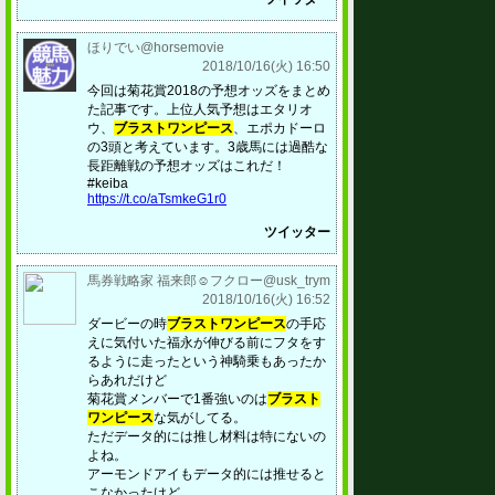
ほりでい@horsemovie
2018/10/16(火) 16:50
今回は菊花賞2018の予想オッズをまとめ
た記事です。上位人気予想はエタリオ
ウ、
ブラストワンピース
、エポカドーロ
の3頭と考えています。3歳馬には過酷な
長距離戦の予想オッズはこれだ！
#keiba
https://t.co/aTsmkeG1r0
ツイッター
馬券戦略家 福来郎☺︎フクロー@usk_trym
2018/10/16(火) 16:52
ダービーの時
ブラストワンピース
の手応
えに気付いた福永が伸びる前にフタをす
るように走ったという神騎乗もあったか
らあれだけど
菊花賞メンバーで1番強いのは
ブラスト
ワンピース
な気がしてる。
ただデータ的には推し材料は特にないの
よね。
アーモンドアイもデータ的には推せると
こなかったけど。