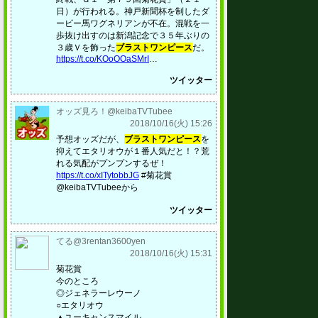
日）が行われる。神戸新聞杯を制したダ
ービー馬ワグネリアンが不在。混戦を一
歩抜け出すのは新潟記念で３５年ぶりの
３歳Ｖを飾った
ブラストワンピース
だ。
https://t.co/KOoOOaSMrI
…
ツイッター
オッズ見ろ！@keibaTVTubee
2018/10/16(火) 15:26
予想オッズだが、
ブラストワンピース
を
抑えてエタリオウが１番人気だと！？荒
れる気配がプンプンするぜ！
https://t.co/xITytobbJG
#菊花賞
@keibaTVTubeeから
ツイッター
てる@3rentan3600yen
2018/10/16(火) 15:31
菊花賞
今のところ
◎ジェネラーレウーノ
○エタリオウ
▲ユーキャンスマイル