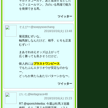
ャルドネゴールド。あと追加するとした
らフィエールマン。力のいる馬場で能力
を発揮できる馬。
ツイッター
そえぴー@soepysoechang
2018/10/16(火) 13:48
菊花賞むずいな。
軸馬探しなんだけど、相手、ヒモも正直
むずい！
まあそれゆえオッズは上がって
広く勝っても良さそうだけど。
個人的には
ブラストワンピース
。
でもたぶんエタリオウが安定なのかな
ー。
どっちか来たらあたりパターンかな〜。
ツイッター
けいた@keitagrace48
2018/10/16(火) 15:23
RT @sponichikeiba: 今週は牡馬３冠最
終戦、Ｇ１「第７９回菊花賞」（２１