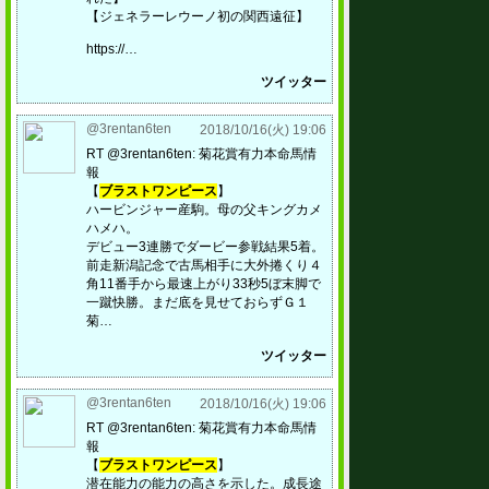
【ジェネラーレウーノ初の関西遠征】
https://…
ツイッター
@3rentan6ten
2018/10/16(火) 19:06
RT @3rentan6ten: 菊花賞有力本命馬情
報
【
ブラストワンピース
】
ハービンジャー産駒。母の父キングカメ
ハメハ。
デビュー3連勝でダービー参戦結果5着。
前走新潟記念で古馬相手に大外捲くり４
角11番手から最速上がり33秒5ぼ末脚で
一蹴快勝。まだ底を見せておらずＧ１
菊…
ツイッター
@3rentan6ten
2018/10/16(火) 19:06
RT @3rentan6ten: 菊花賞有力本命馬情
報
【
ブラストワンピース
】
潜在能力の能力の高さを示した。成長途