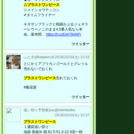
△ブラストワンピース
☆メイショウテッコン
✔︎タイムフライヤー
キタサンブラックと戦績かぶるジェネラ
ーレウーノこのまま4,5番人気なら本
命。基本関…
https://t.co/D4rTllgNFr
ツイッター
ふた犬@futaken16
2018/10/16(火) 15:33
とにかくアフリカンゴールドとグレイル
売れないでおくれ
ブラストワンピース
売れておくれ
#菊花賞
ツイッター
追い切り予想家yuu@oikirikeiba
2018/10/16(火) 15:37
ブラストワンピース
１週前追い切り
池添 美南Ｗ 稍 81.5-51.3-12.4④一杯