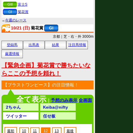
GIII
富士S
GI
菊花賞
→
今週のレース
10/21 (日)
菊花賞
GI
京都｜芝・右・外 3000m
登録馬
出馬表
結果
注目馬情報
厳選情報
【緊急企画】菊花賞で勝ちたいな
らここの予想を頼れ！
【ブラストワンピース】の注目情報！
全て表示
｜
予想のみ表示
|
全画面
2ちゃん
Keiba@nifty
ツイッター
任せ板
最初
10
11
12
13
最後