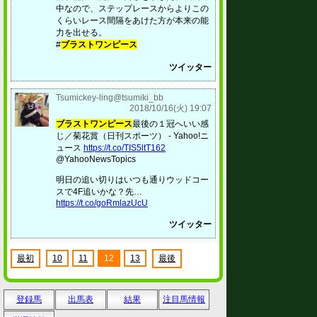
中なので、ステップレースからよりこの
くらいレース間隔をあけた方が本来の能
力を出せる。
#
ブラストワンピース
ツイッター
Tsumickey-ling@tsumiki_bb
2018/10/16(火) 19:07
ブラストワンピース
最後の１冠へいい感
じ／菊花賞（日刊スポーツ） - Yahoo!ニ
ュース
https://t.co/TIS5ltT162
@YahooNewsTopics
明日の追い切りはいつも通りウッドコー
スで4F追いかな？先…
https://t.co/goRmlazUcU
ツイッター
最初
10
11
12
13
最後
登録馬
出馬表
結果
注目馬情報