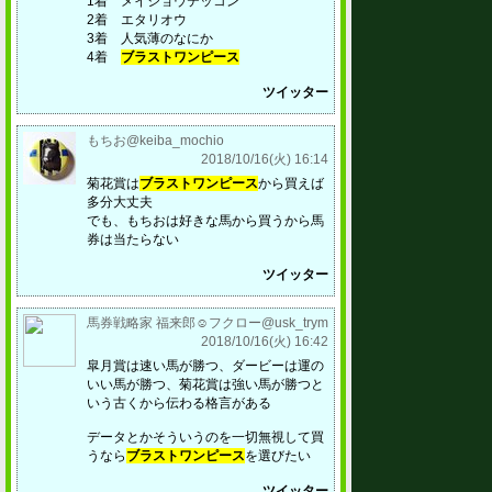
1着 メイショウテッコン
2着 エタリオウ
3着 人気薄のなにか
4着
ブラストワンピース
ツイッター
もちお@keiba_mochio
2018/10/16(火) 16:14
菊花賞は
ブラストワンピース
から買えば
多分大丈夫
でも、もちおは好きな馬から買うから馬
券は当たらない
ツイッター
馬券戦略家 福来郎☺︎フクロー@usk_trym
2018/10/16(火) 16:42
皐月賞は速い馬が勝つ、ダービーは運の
いい馬が勝つ、菊花賞は強い馬が勝つと
いう古くから伝わる格言がある
データとかそういうのを一切無視して買
うなら
ブラストワンピース
を選びたい
ツイッター