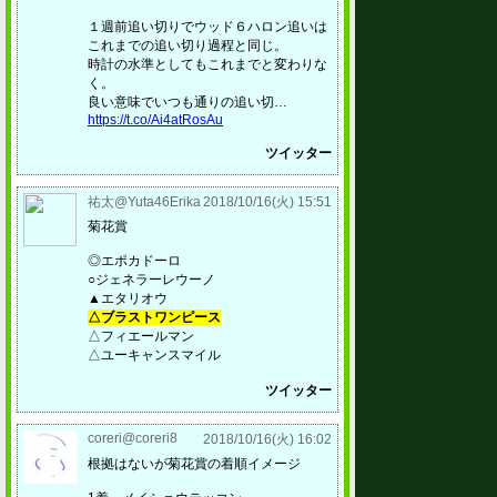
１週前追い切りでウッド６ハロン追いは
これまでの追い切り過程と同じ。
時計の水準としてもこれまでと変わりな
く。
良い意味でいつも通りの追い切…
https://t.co/Ai4atRosAu
ツイッター
祐太@Yuta46Erika
2018/10/16(火) 15:51
菊花賞
◎エポカドーロ
○ジェネラーレウーノ
▲エタリオウ
△ブラストワンピース
△フィエールマン
△ユーキャンスマイル
ツイッター
coreri@coreri8
2018/10/16(火) 16:02
根拠はないが菊花賞の着順イメージ