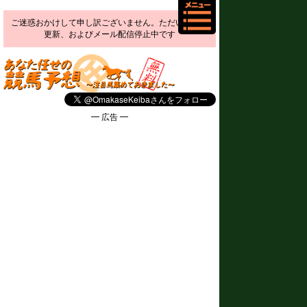
ご迷惑おかけして申し訳ございません。ただいま予想
更新、およびメール配信停止中です
━ 広告 ━