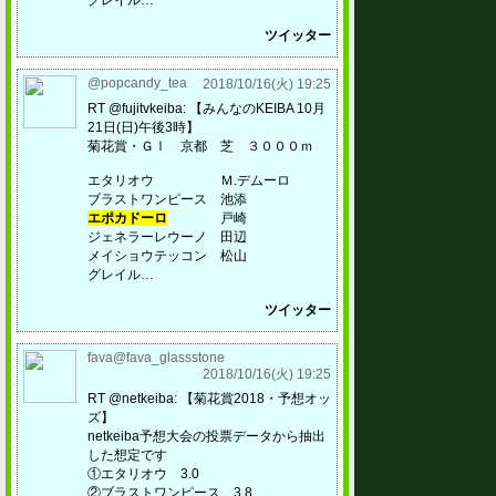
グレイル…
ツイッター
@popcandy_tea
2018/10/16(火) 19:25
RT @fujitvkeiba: 【みんなのKEIBA 10月
21日(日)午後3時】
菊花賞・ＧⅠ 京都 芝 ３０００ｍ
エタリオウ Ｍ.デムーロ
ブラストワンピース 池添
エポカドーロ
戸崎
ジェネラーレウーノ 田辺
メイショウテッコン 松山
グレイル…
ツイッター
fava@fava_glassstone
2018/10/16(火) 19:25
RT @netkeiba: 【菊花賞2018・予想オッ
ズ】
netkeiba予想大会の投票データから抽出
した想定です
①エタリオウ 3.0
②ブラストワンピース 3.8