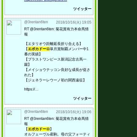
ツイッター
@3rentan6ten
2018/10/16(火) 19:05
RT @3rentan6ten: 菊花賞有力本命馬情
報
【エタリオウ距離延長折り合える】
【
エポカドーロ
皐月賞制覇メンバー中1
番の実績】
【ブラストワンピース新潟記念古馬一
蹴】
【メイショウテッコン良好な成長が促さ
れた】
【ジェネラーレウーノ初の関西遠征】
https://…
ツイッター
@3rentan6ten
2018/10/16(火) 19:06
RT @3rentan6ten: 菊花賞有力本命馬情
報
【
エポカドーロ
】
オルフェーヴル産駒。母の父フォーティ