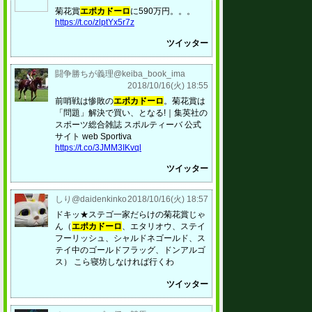
菊花賞
エポカドーロ
に590万円。。。
https://t.co/zlptYx5r7z
ツイッター
闘争勝ちが義理@keiba_book_ima
2018/10/16(火) 18:55
前哨戦は惨敗の
エポカドーロ
。菊花賞は
「問題」解決で買い、となる!｜集英社の
スポーツ総合雑誌 スポルティーバ 公式
サイト web Sportiva
https://t.co/3JMM3IKvql
ツイッター
しり@daidenkinko
2018/10/16(火) 18:57
ドキッ★ステゴ一家だらけの菊花賞じゃ
ん（
エポカドーロ
、エタリオウ、ステイ
フーリッシュ、シャルドネゴールド、ス
テイ中のゴールドフラッグ、ドンアルゴ
ス） こら寝坊しなければ行くわ
ツイッター