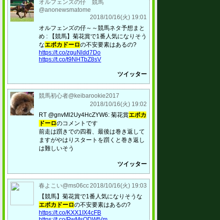
オルフェンズの仔 競馬
@anonewsmatome
2018/10/16(火) 19:01
オルフェンズの仔～～競馬ネタ予想まと
め : 【競馬】菊花賞で1番人気になりそう
な
エポカドーロ
の不安要素はあるの?
https://t.co/zguNldd7Do
https://t.co/t9NHTbZ8sV
ツイッター
競馬初心者@keibarookie2017
2018/10/16(火) 19:02
RT @gnvMl2Uy4HcZYW6: 菊花賞
エポカ
ドーロ
のコメントです
前走は躓きでの四着、最後は巻き返して
ますがやはりスタートを躓くと巻き返し
は難しいそう
ツイッター
春よこい@ms06cc
2018/10/16(火) 19:03
【競馬】菊花賞で1番人気になりそうな
エポカドーロ
の不安要素はあるの?
https://t.co/KXX1IX4cFB
https://t.co/PwMsQDWtVm