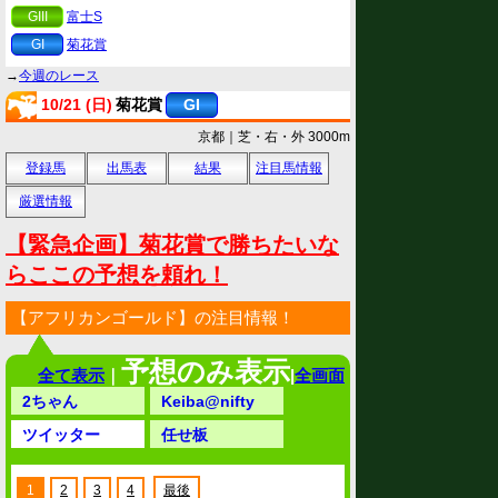
GIII
富士S
GI
菊花賞
→
今週のレース
10/21 (日)
菊花賞
GI
京都｜芝・右・外 3000m
登録馬
出馬表
結果
注目馬情報
厳選情報
【緊急企画】菊花賞で勝ちたいな
らここの予想を頼れ！
【アフリカンゴールド】の注目情報！
予想のみ表示
全て表示
｜
|
全画面
2ちゃん
Keiba@nifty
ツイッター
任せ板
1
2
3
4
最後