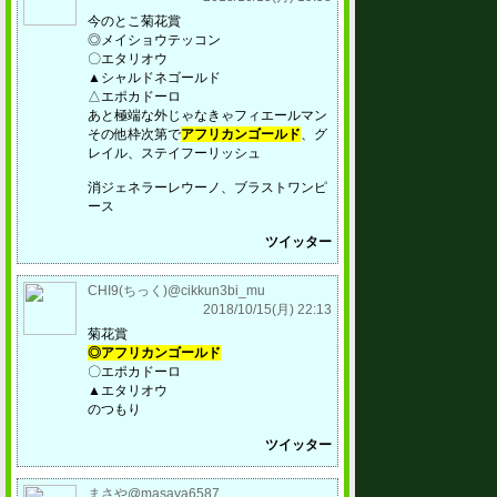
今のとこ菊花賞
◎メイショウテッコン
〇エタリオウ
▲シャルドネゴールド
△エポカドーロ
あと極端な外じゃなきゃフィエールマン
その他枠次第で
アフリカンゴールド
、グ
レイル、ステイフーリッシュ
消ジェネラーレウーノ、ブラストワンピ
ース
ツイッター
CHI9(ちっく)@cikkun3bi_mu
2018/10/15(月) 22:13
菊花賞
◎アフリカンゴールド
〇エポカドーロ
▲エタリオウ
のつもり
ツイッター
まさや@masaya6587