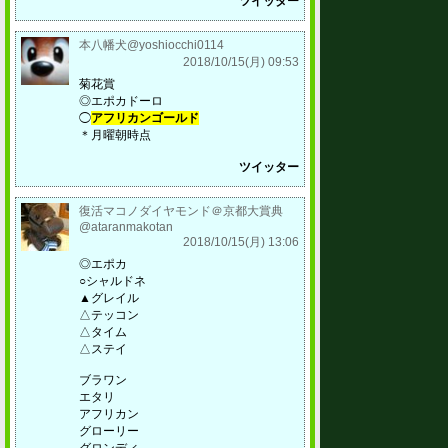
ツイッター
本八幡犬@yoshiocchi0114
2018/10/15(月) 09:53
菊花賞
◎エポカドーロ
◯
アフリカンゴールド
＊月曜朝時点
ツイッター
復活マコノダイヤモンド＠京都大賞典
@ataranmakotan
2018/10/15(月) 13:06
◎エポカ
○シャルドネ
▲グレイル
△テッコン
△タイム
△ステイ
ブラワン
エタリ
アフリカン
グローリー