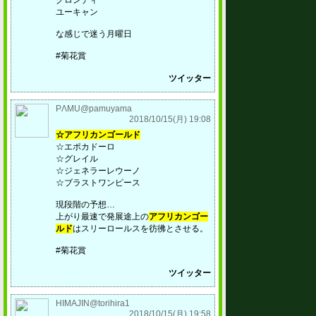
グロンディ
ユーキャン
な感じで迷う月曜日
#菊花賞
ツイッター
PΛMU@pamuyama
2018/10/15(月) 19:08
☆アフリカンゴールド
☆エポカドーロ
☆グレイル
☆ジェネラーレウーノ
☆ブラストワンピース
現段階の予想…
上がり最速で発展途上の
アフリカンゴー
ルド
はスリーロールスを彷彿とさせる。
#菊花賞
ツイッター
HIMAJIN@torihira1
2018/10/15(月) 19:58