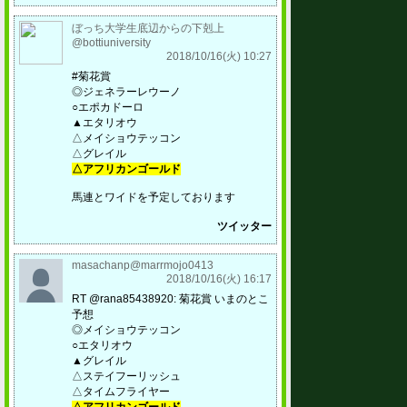
ぼっち大学生底辺からの下剋上
@bottiuniversity
2018/10/16(火) 10:27
#菊花賞
◎ジェネラーレウーノ
○エポカドーロ
▲エタリオウ
△メイショウテッコン
△グレイル
△アフリカンゴールド
馬連とワイドを予定しております
ツイッター
masachanp@marrmojo0413
2018/10/16(火) 16:17
RT @rana85438920: 菊花賞 いまのとこ
予想
◎メイショウテッコン
○エタリオウ
▲グレイル
△ステイフーリッシュ
△タイムフライヤー