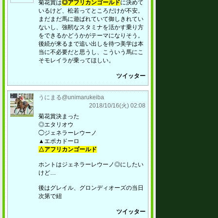
菊花賞は
◎アフリカンゴールド
に決めて
いるけど、松若ってところだけが不安。
まだまだ馬に遊ばれていて御しきれてい
ないし、強靭なスタミナを活かす乗り方
をできるかどうかがテーマになりそう。
後続が来るまで追い出しを待つ美学は本
当に不必要だと思うし、こういう馬にこ
そモレイラが乗ってほしい。
ツイッター
うにまる@unimarukeiba
2018/10/16(火) 02:08
菊花賞決まった
◎エタリオウ
◯ジェネラーレウーノ
▲エポカドーロ
△アフリカンゴールド
ホントはジェネラーレウーノ◎にしたい
けど…
後はグレイル、グロンディオーズの当日
次第で紐
ツイッター