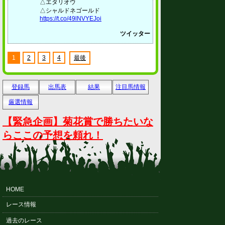
△エタリオウ
△シャルドネゴールド
https://t.co/49lNVYEJoi
ツイッター
1
2
3
4
最後
登録馬
出馬表
結果
注目馬情報
厳選情報
【緊急企画】菊花賞で勝ちたいな
らここの予想を頼れ！
HOME
レース情報
過去のレース