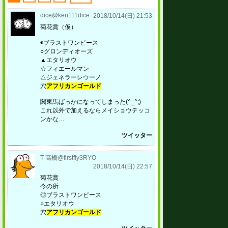
dice@ken111dice
2018/10/14(日) 21:53
菊花賞（仮）
◉ブラストワンピース
○グロンディオーズ
▲エタリオウ
☆フィエールマン
△ジェネラーレウーノ
穴
アフリカンゴールド
関東馬ばっかになってしまった(^_^;)
これ以外で加えるならメイショウテッコ
ンかな…
ツイッター
T-高橋@firstfly3RYO
2018/10/14(日) 22:57
菊花賞
今の所
◎ブラストワンピース
○エタリオウ
穴
アフリカンゴールド