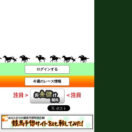
ログインする
今週のレース情報
注目＞
＜注目