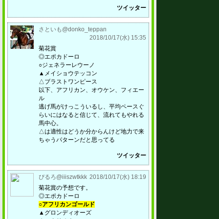
ツイッター
さといも@donko_teppan
2018/10/17(水) 15:35
菊花賞
◎エポカドーロ
○ジェネラーレウーノ
▲メイショウテッコン
△ブラストワンピース
以下、アフリカン、オウケン、フィエー
ル
逃げ馬がけっこういるし、平均ペースぐ
らいにはなると信じて、流れてもやれる
馬中心。
△は適性はどうか分からんけど地力で来
ちゃうパターンだと思ってる
ツイッター
ぴるろ@iiiszwtkkk
2018/10/17(水) 18:19
菊花賞の予想です。
◎エポカドーロ
○アフリカンゴールド
▲グロンディオーズ