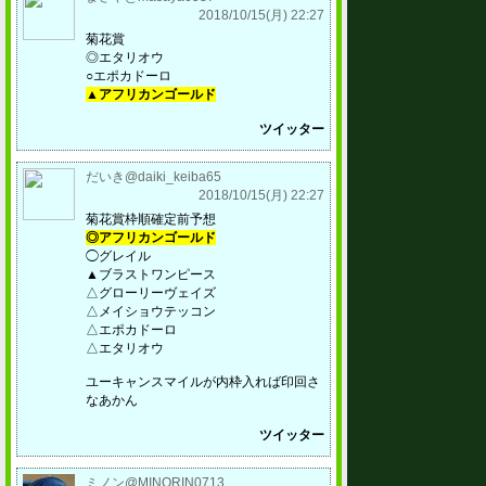
2018/10/15(月) 22:27
菊花賞
◎エタリオウ
○エポカドーロ
▲アフリカンゴールド
ツイッター
だいき@daiki_keiba65
2018/10/15(月) 22:27
菊花賞枠順確定前予想
◎アフリカンゴールド
◯グレイル
▲ブラストワンピース
△グローリーヴェイズ
△メイショウテッコン
△エポカドーロ
△エタリオウ
ユーキャンスマイルが内枠入れば印回さ
なあかん
ツイッター
ミノン@MINORIN0713