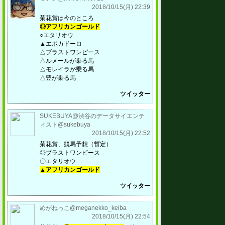
2018/10/15(月) 22:39
菊花賞は今のところ
◎アフリカンゴールド
○エタリオウ
▲エポカドーロ
△ブラストワンピース
△ルメールが乗る馬
△モレイラが乗る馬
△豊が乗る馬
ツイッター
SUKEBUYA@渋谷のデータサイエンテ
ィスト@sukebuya
2018/10/15(月) 22:52
菊花賞、競馬予想（暫定）
◎ブラストワンピース
〇エタリオウ
▲アフリカンゴールド
ツイッター
めがねっこ@meganekko_keiba
2018/10/15(月) 22:54