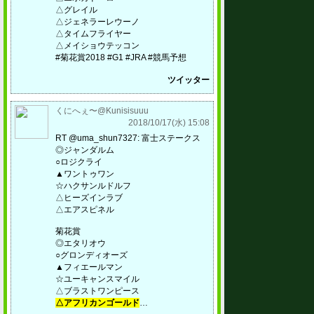
△グレイル
△ジェネラーレウーノ
△タイムフライヤー
△メイショウテッコン
#菊花賞2018 #G1 #JRA #競馬予想
ツイッター
くにへぇ〜@Kunisisuuu
2018/10/17(水) 15:08
RT @uma_shun7327: 富士ステークス
◎ジャンダルム
○ロジクライ
▲ワントゥワン
☆ハクサンルドルフ
△ヒーズインラブ
△エアスピネル
菊花賞
◎エタリオウ
○グロンディオーズ
▲フィエールマン
☆ユーキャンスマイル
△ブラストワンピース
△アフリカンゴールド
…