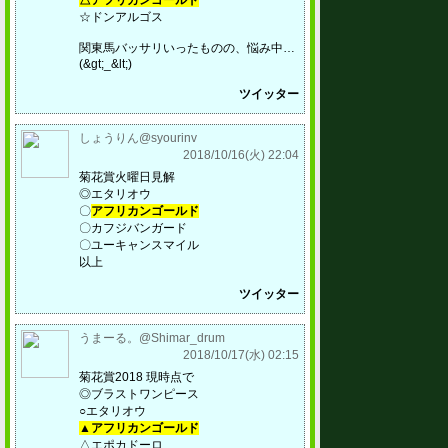
△アフリカンゴールド
☆ドンアルゴス
関東馬バッサリいったものの、悩み中…
(&gt;_&lt;)
ツイッター
しょうりん@syourinv
2018/10/16(火) 22:04
菊花賞火曜日見解
◎エタリオウ
〇
アフリカンゴールド
〇カフジバンガード
〇ユーキャンスマイル
以上
ツイッター
うまーる。@Shimar_drum
2018/10/17(水) 02:15
菊花賞2018 現時点で
◎ブラストワンピース
○エタリオウ
▲アフリカンゴールド
△エポカドーロ