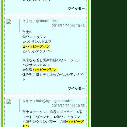
ツイッター
うまねこ@kinachuchu
2018/10/20(土) 10:43
富士S
◎ワントゥワン
○ハクサンルドルフ
▲ハッピーグリン
△ペルシアンナイト
東京なら差し脚期待値のワントゥワン、
ハクサンルドルフ
未知数
ハッピーグリン
休み明け鍵も実力上位のペルシアンナイ
ト
ツイッター
タキオン96in@kyumgonnosukein
2018/10/20(土) 10:55
富士ステークス。◎⑧ロジクライ、○⑭
レッドアヴァンセ、▲⑪ワントゥワン、
△⑩ヤングマンパワー、△⑯
ハッピーグ
リン