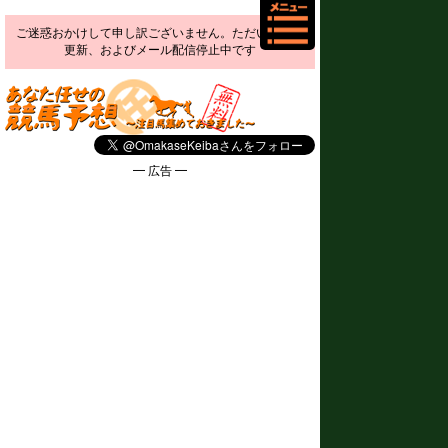
ご迷惑おかけして申し訳ございません。ただいま予想
更新、およびメール配信停止中です
━ 広告 ━