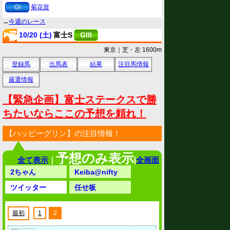
GI
菊花賞
→
今週のレース
10/20 (土)
富士S
GIII
東京｜芝・左 1600m
登録馬
出馬表
結果
注目馬情報
厳選情報
【緊急企画】富士ステークスで勝
ちたいならここの予想を頼れ！
【ハッピーグリン】の注目情報！
予想のみ表示
全て表示
｜
|
全画面
2ちゃん
Keiba@nifty
ツイッター
任せ板
最初
1
2