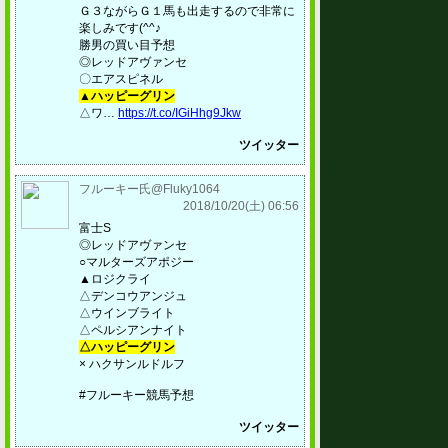
Ｇ３ながらＧ１馬も出走するので非常に
楽しみです(^^♪
勝男の買い目予想
◎レッドアヴァンセ
〇エアスピネル
▲ハッピーグリン
△ワ…
https://t.co/IGiHhg9Jkw
ツイッター
フルーキー氏@Fluky1064
2018/10/20(土) 06:56
富士S
◎レッドアヴァンセ
○マルターズアポジー
▲ロジクライ
△デンコウアンジュ
△ウインブライト
△ペルシアンナイト
△ハッピーグリン
× ハクサンルドルフ
#フルーキー競馬予想
ツイッター