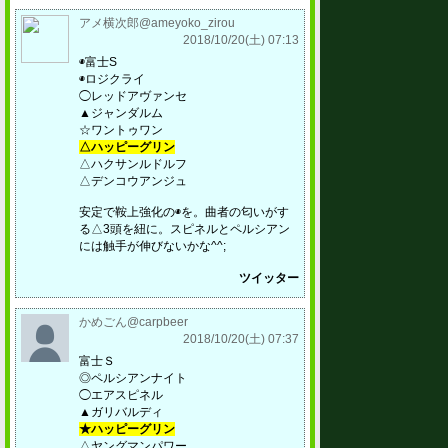
アメ横次郎@ameyoko_zirou
2018/10/20(土) 07:13
◉富士S
◉ロジクライ
◯レッドアヴァンセ
▲ジャンダルム
☆ワントゥワン
△ハッピーグリン
△ハクサンルドルフ
△デンコウアンジュ
安定で鞍上強化の◉を。曲者の匂いがす
る△3頭を紐に。スピネルとペルシアン
には触手が伸びないかな^^;
ツイッター
かめごん@carpbeer
2018/10/20(土) 07:37
富士Ｓ
◎ペルシアンナイト
◯エアスピネル
▲ガリバルディ
★ハッピーグリン
△ヤングマンパワー