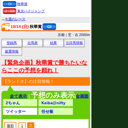
GI
秋華賞
J・GII
東京ハイジャンプ
→
今週のレース
10/14 (日)
秋華賞
GI
京都｜芝・右 2000m
登録馬
出馬表
結果
注目馬情報
厳選情報
【緊急企画】秋華賞で勝ちたいな
らここの予想を頼れ！
【ランドネ】の注目情報！
予想のみ表示
全て表示
｜
|
全画面
2ちゃん
Keiba@nifty
ツイッター
任せ板
最初
1
2