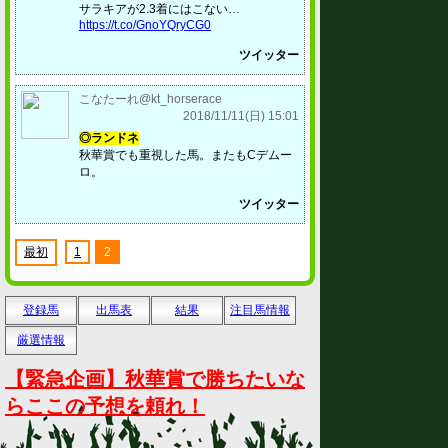
サラキアが2.3着にはこない…
https://t.co/GnoYQryCG0
ツイッター
こなたーれ@kt_horserace
2018/11/11(日) 15:01
◎ランドネ
秋華賞でも重視した馬。またもCデムー
ロ。
ツイッター
最初
1
2
登録馬
出馬表
結果
注目馬情報
厳選情報
【緊急企画】秋華賞で勝ちたいな
らここの予想を頼れ！