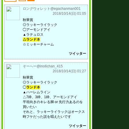
ロングウォレット@egachanman001
2018/10/14(日) 01:05
秋華賞
◎ラッキーライラック
◯アーモンドアイ
▲ラテュロス
△ランドネ
☆ミッキーチャーム
ツイッター
そーへー@ino6chan_415
2018/10/14(日) 01:27
秋華賞
◎ラッキーライラック
◯
ランドネ
▲ハーレムライン
△7枠、3枠、1枠、アーモンドアイ
平坦向きのキレる脚 or 先行力あるのを
買いたい
それと、ラッキーライラックはオークス
時フケだった説を唱えたいです
ツイッター