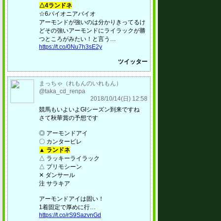
△4ランドネ
☆6パイオニアバイオ
アーモンドが強いのは分かりきってるけ
どその強いアーモンドにライラックが勝
つところがみたい！と言う…
https://t.co/0Nu7h3sE2y
ツイッター
まっちゃ（れもんのいれもん）
@taka_cd_renpa
2018/10/14(日) 12:58
競馬もいよいよGIシーズン到来ですね
さて秋華賞の予想です
◎ アーモンドアイ
〇 カンタービレ
▲ ランドネ
△ ラッキーライラック
△ プリモシーン
✕ ダンサール
注 サラキア
アーモンドアイは固い！
1着固定で厚めに行…
https://t.co/rS9SazvnGd