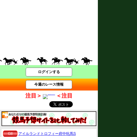
ログインする
今週のレース情報
注目＞
＜注目
GII
アイルランドトロフィー府中牝馬S