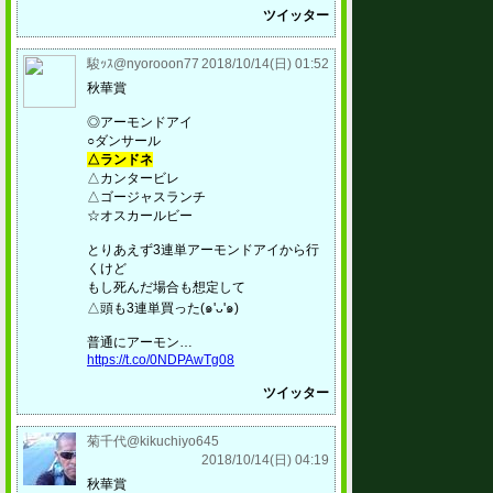
ツイッター
駿ｯｽ@nyorooon77
2018/10/14(日) 01:52
秋華賞
◎アーモンドアイ
○ダンサール
△ランドネ
△カンタービレ
△ゴージャスランチ
☆オスカールビー
とりあえず3連単アーモンドアイから行
くけど
もし死んだ場合も想定して
△頭も3連単買った(๑'ᴗ'๑)
普通にアーモン…
https://t.co/0NDPAwTg08
ツイッター
菊千代@kikuchiyo645
2018/10/14(日) 04:19
秋華賞