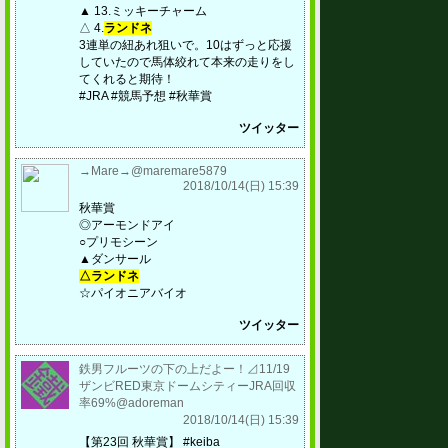
▲ 13.ミッキーチャーム
△ 4.
ランドネ
3連単の紐あれ狙いで。10はずっと応援
していたので馬体絞れて本来の走りをし
てくれると期待！
#JRA #競馬予想 #秋華賞
ツイッター
→Mare→@maremare5879
2018/10/14(日) 15:39
秋華賞
◎アーモンドアイ
○プリモシーン
▲ダンサール
△ランドネ
☆パイオニアバイオ
ツイッター
鉄男フルーツの下の上だよー！⊿11/19
ザンビRED東京ドームシティーJRA回収
率69%@adoreman
2018/10/14(日) 15:39
【第23回 秋華賞】 #keiba