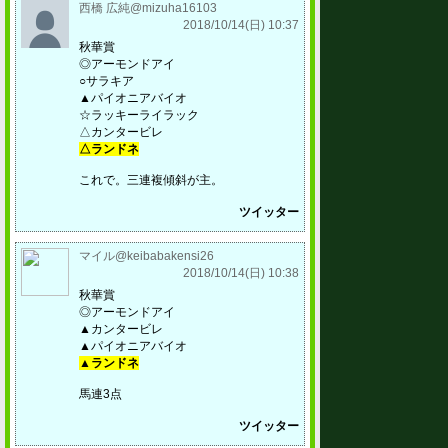
西橋 広純@mizuha16103
2018/10/14(日) 10:37
秋華賞
◎アーモンドアイ
○サラキア
▲パイオニアバイオ
☆ラッキーライラック
△カンタービレ
△ランドネ
これで。三連複傾斜が主。
ツイッター
マイル@keibabakensi26
2018/10/14(日) 10:38
秋華賞
◎アーモンドアイ
▲カンタービレ
▲パイオニアバイオ
▲ランドネ
馬連3点
ツイッター