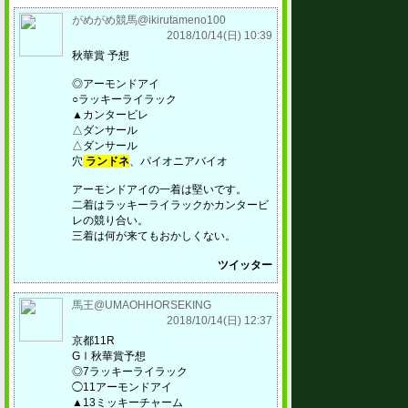
がめがめ競馬@ikirutameno100
2018/10/14(日) 10:39
秋華賞 予想
◎アーモンドアイ
○ラッキーライラック
▲カンタービレ
△ダンサール
△ダンサール
穴
ランドネ
、パイオニアバイオ
アーモンドアイの一着は堅いです。
二着はラッキーライラックかカンタービ
レの競り合い。
三着は何が来てもおかしくない。
ツイッター
馬王@UMAOHHORSEKING
2018/10/14(日) 12:37
京都11R
GⅠ秋華賞予想
◎7ラッキーライラック
◯11アーモンドアイ
▲13ミッキーチャーム