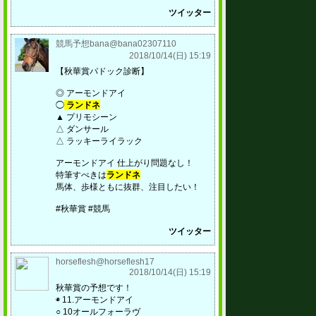
ツイッター
競馬予想bana@bana02307110
2018/10/14(日) 15:19
【秋華賞パドック診断】
◎ アーモンドアイ
◯
ランドネ
▲ プリモシーン
△ ダンサール
△ ラッキーライラック
アーモンドアイ 仕上がり問題なし！
特筆すべきは
ランドネ
馬体、歩様ともに抜群、注目したい！
#秋華賞 #競馬
ツイッター
horseflesh@horseflesh17
2018/10/14(日) 15:19
秋華賞の予想です！
◉ 11.アーモンドアイ
○ 10オールフォーラヴ