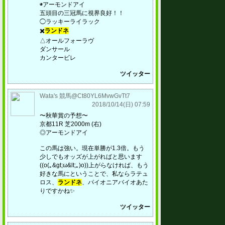
◉アーモンドアイ
五頭目の三冠馬に視界良好！！
◯ラッキーライラック
✖️
ランドネ
△オールフォーラヴ
ダンサール
カンタービレ
ツイッター
Wata's 競馬@Ct80YL6MvwGvTt7
2018/10/14(日) 07:59
〜秋華賞の予想〜
京都11R 芝2000m (右)
◎アーモンドアイ
この馬は強い。現在単勝が1.3倍。もう
少しでもオッズが上がればと思います
((o(｡&gt;ω&lt;｡)o))上がらなければ、もう
好きな馬にということで、私ならラテュ
ロス、
ランドネ
、パイオニアバイオあた
りですかね✨
ツイッター