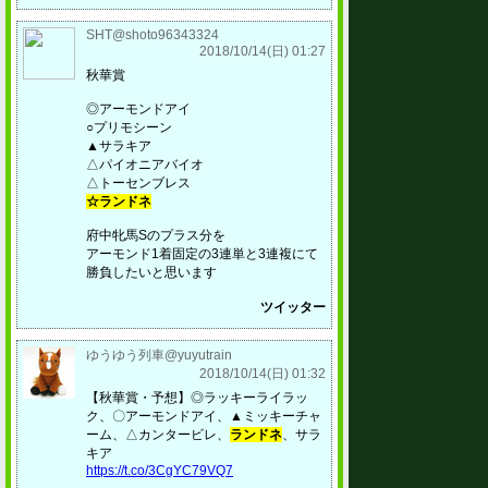
SHT@shoto96343324
2018/10/14(日) 01:27
秋華賞
◎アーモンドアイ
○プリモシーン
▲サラキア
△パイオニアバイオ
△トーセンブレス
☆ランドネ
府中牝馬Sのプラス分を
アーモンド1着固定の3連単と3連複にて
勝負したいと思います
ツイッター
ゆうゆう列車@yuyutrain
2018/10/14(日) 01:32
【秋華賞・予想】◎ラッキーライラッ
ク、〇アーモンドアイ、▲ミッキーチャ
ーム、△カンタービレ、
ランドネ
、サラ
キア
https://t.co/3CgYC79VQ7