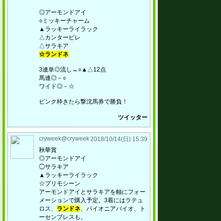
◎アーモンドアイ
○ミッキーチャーム
▲ラッキーライラック
△カンタービレ
△サラキア
☆ランドネ
3連単◎流し→○▲△12点
馬連◎－○
ワイド◎－☆
ピンク枠きたら撃沈馬券で勝負！
ツイッター
cryweek@cryweek
2018/10/14(日) 15:39
秋華賞
◎アーモンドアイ
◯サラキア
▲ラッキーライラック
☆プリモシーン
アーモンドアイとサラキアを軸にフォー
メーションで購入予定。3着にはラテュ
ロス、
ランドネ
、パイオニアバイオ、ト
ーセンブレスも。