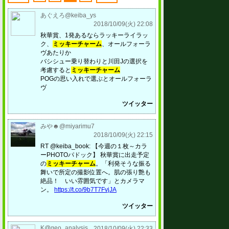
あぐえろ@keiba_ys
2018/10/09(火) 22:08
秋華賞、1発あるならラッキーライラッ
ク、
ミッキーチャーム
、オールフォーラ
ヴあたりか
バシシュー乗り替わりと川田Jの選択を
考慮すると
ミッキーチャーム
POGの思い入れで選ぶとオールフォーラ
ヴ
ツイッター
みや☻@miyarimu7
2018/10/09(火) 22:15
RT @keiba_book: 【今週の１枚～カラ
ーPHOTOパドック】 秋華賞に出走予定
の
ミッキーチャーム
。「利発そうな振る
舞いで所定の撮影位置へ。肌の張り艶も
絶品！ いい雰囲気です」とカメラマ
ン。
https://t.co/9b7T7FvjJA
ツイッター
K@geo_analysis
2018/10/09(火) 22:33