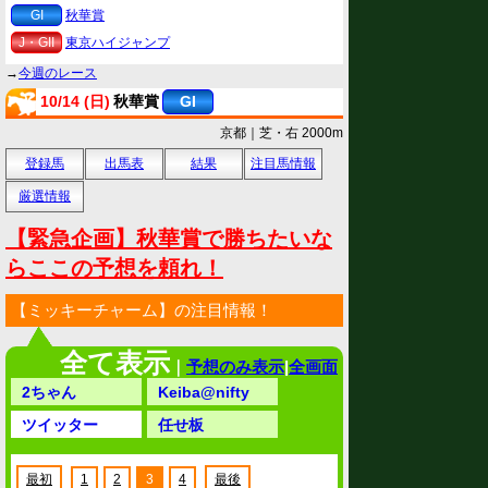
GI
秋華賞
J・GII
東京ハイジャンプ
→
今週のレース
10/14 (日)
秋華賞
GI
京都｜芝・右 2000m
登録馬
出馬表
結果
注目馬情報
厳選情報
【緊急企画】秋華賞で勝ちたいな
らここの予想を頼れ！
【ミッキーチャーム】の注目情報！
全て表示
｜
予想のみ表示
|
全画面
2ちゃん
Keiba@nifty
ツイッター
任せ板
最初
1
2
3
4
最後