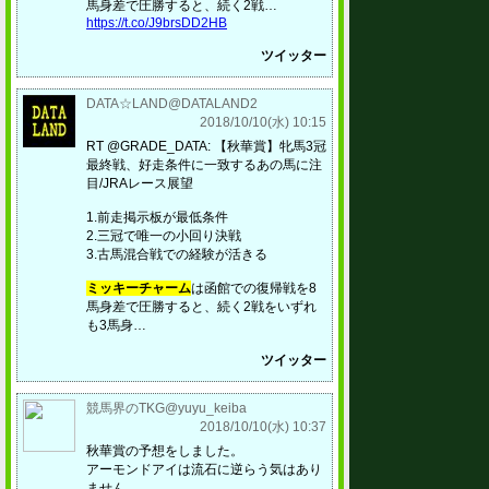
馬身差で圧勝すると、続く2戦…
https://t.co/J9brsDD2HB
ツイッター
DATA☆LAND@DATALAND2
2018/10/10(水) 10:15
RT @GRADE_DATA: 【秋華賞】牝馬3冠
最終戦、好走条件に一致するあの馬に注
目/JRAレース展望
1.前走掲示板が最低条件
2.三冠で唯一の小回り決戦
3.古馬混合戦での経験が活きる
ミッキーチャーム
は函館での復帰戦を8
馬身差で圧勝すると、続く2戦をいずれ
も3馬身…
ツイッター
競馬界のTKG@yuyu_keiba
2018/10/10(水) 10:37
秋華賞の予想をしました。
アーモンドアイは流石に逆らう気はあり
ません。