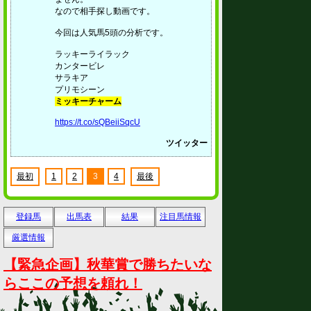
なので相手探し動画です。
今回は人気馬5頭の分析です。
ラッキーライラック
カンタービレ
サラキア
プリモシーン
ミッキーチャーム
https://t.co/sQBeiiSqcU
ツイッター
最初
1
2
3
4
最後
登録馬
出馬表
結果
注目馬情報
厳選情報
【緊急企画】秋華賞で勝ちたいな
らここの予想を頼れ！