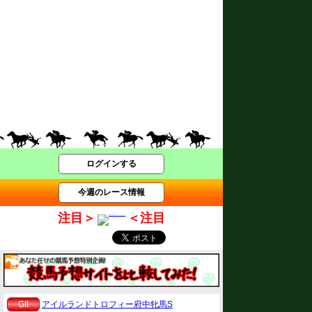
ログインする
今週のレース情報
注目＞
＜注目
GII
アイルランドトロフィー府中牝馬S