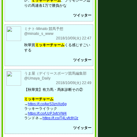
レ、
ミッキーチャーム
、プリモシーン辺
りの馬連各1万で勝負かな
ツイッター
ミナト-Minato 競馬予想
@minato_s_www
2018/10/09(火) 22:47
秋華賞
ミッキーチャーム
くる感じすごい
する
ツイッター
うま屋（デイリースポーツ競馬編集部
@Umaya_Daily
2018/10/09(火) 22:49
【秋華賞】有力馬・馬体診断その②
ミッキーチャーム
→
https://t.co/keS3znXo6g
ラッキーライラック
→
https://t.co/UzPJxfcVW4
ランドネ→
https://t.co/T4LvfctHJz
ツイッター