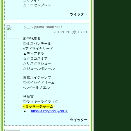
△サラキア
△トーセンブレス
ツイッター
シュン@uma_shun7327
2018/10/10(水) 07:31
府中牝馬Ｓ
◎ミスパンテール
○アドマイヤリード
▲ディアドラ
☆クロコスミア
△リスグラシュー
△ジュールポレール
東京ハイジャンプ
◎タイセイドリーム
○ルペールノエル
秋華賞
◎ラッキーライラック
○ミッキーチャーム
▲…
https://t.co/y5coBycdBY
ツイッター