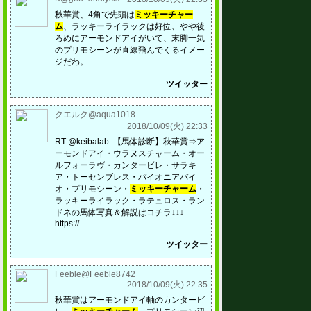
秋華賞、4角で先頭は
ミッキーチャー
ム
、ラッキーライラックは好位、やや後
ろめにアーモンドアイがいて、末脚一気
のプリモシーンが直線飛んでくるイメー
ジだわ。
ツイッター
クエルク@aqua1018
2018/10/09(火) 22:33
RT @keibalab: 【馬体診断】秋華賞⇒ア
ーモンドアイ・ウラヌスチャーム・オー
ルフォーラヴ・カンタービレ・サラキ
ア・トーセンブレス・パイオニアバイ
オ・プリモシーン・
ミッキーチャーム
・
ラッキーライラック・ラテュロス・ラン
ドネの馬体写真＆解説はコチラ↓↓↓
https://…
ツイッター
Feeble@Feeble8742
2018/10/09(火) 22:35
秋華賞はアーモンドアイ軸のカンタービ