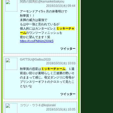
関西の競馬狂@kansaikeibakyou
2018/10/10(水) 09:44
アーモンドアイ5ヶ月の休養明けで
秋華賞！！
末脚の威力は最強で
もはや一強と言われているが
個人的にはカンタービレと
ミッキーチャ
ーム
のワンツーフィニッシュを
密かに望んでます！笑
https://t.co/PMAim2XAkS
ツイッター
GATTSU@Gattsu2020
2018/10/10(水) 10:03
秋華賞の惑星は
ミッキーチャーム
。１週
前追い切りが素晴らしく三連勝の勢いそ
のままって感じ。母父ダンジリに母母が
プリンスリーギフトのクロスって見たこ
とないな
ツイッター
コウジ・ウラキ@kojiuraki
2018/10/10(水) 10:05