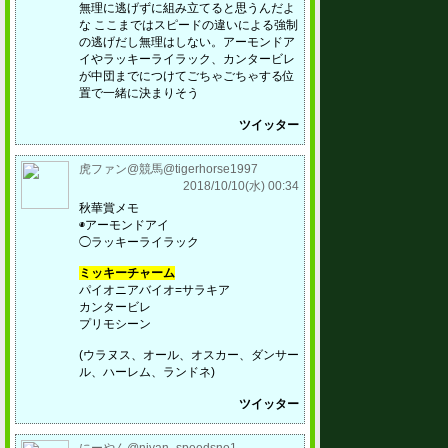
無理に逃げずに組み立てると思うんだよ
な ここまではスピードの違いによる強制
の逃げだし無理はしない。アーモンドア
イやラッキーライラック、カンタービレ
が中団までにつけてごちゃごちゃする位
置で一緒に決まりそう
ツイッター
虎ファン@競馬@tigerhorse1997
2018/10/10(水) 00:34
秋華賞メモ
◉アーモンドアイ
◯ラッキーライラック
ミッキーチャーム
パイオニアバイオ=サラキア
カンタービレ
プリモシーン
(ウラヌス、オール、オスカー、ダンサー
ル、ハーレム、ランドネ)
ツイッター