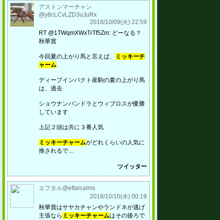
アストンマーチャン
@y8cLCvLZD3uJuRx
2018/10/09(火) 22:59
RT @1TWqmXWxTrTf5Zm: どーなる？
秋華賞
今回夏の上がり馬と言えば、
ミッキーチ
ャーム
ディープインパクト産駒の夏の上がり馬
は、過去
ショウナンパンドラとウィブロスが優勝
しています
上記２頭は共に３番人気
ミッキーチャーム
がどれくらいの人気に
推されるで…
ツイッター
エフタル@eftalcalms
2018/10/10(水) 00:19
秋華賞はサヤカチャンやランドネが逃げ
主張なら
ミッキーチャーム
はその後ろで