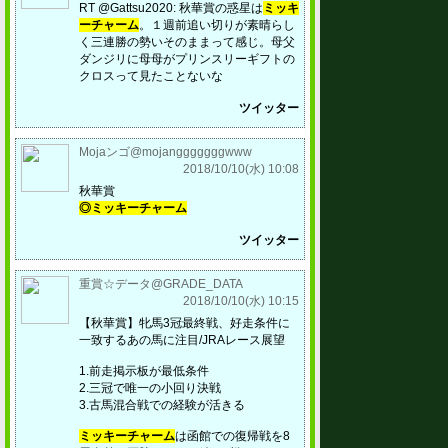
RT @Gattsu2020: 秋華賞の惑星は
ミッキ
ーチャーム
。１週前追い切りが素晴らし
く三連勝の勢いそのままって感じ。母父
ダンジリに母母がプリンスリーギフトの
クロスって見たことないな
ツイッター
Mojaンゴ@mojangggggggwww
2018/10/10(水) 10:08
秋華賞
◎ミッキーチャーム
ツイッター
重賞☆データ@GRADE_DATA
2018/10/10(水) 10:15
【秋華賞】牝馬3冠最終戦、好走条件に
一致するあの馬に注目/JRAレース展望
1.前走掲示板が最低条件
2.三冠で唯一の小回り決戦
3.古馬混合戦での経験が活きる
ミッキーチャーム
は函館での復帰戦を8