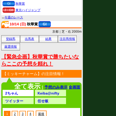
GI
秋華賞
J・GII
東京ハイジャンプ
→
今週のレース
10/14 (日)
秋華賞
GI
京都｜芝・右 2000m
登録馬
出馬表
結果
注目馬情報
厳選情報
【緊急企画】秋華賞で勝ちたいな
らここの予想を頼れ！
【ミッキーチャーム】の注目情報！
全て表示
｜
予想のみ表示
|
全画面
2ちゃん
Keiba@nifty
ツイッター
任せ板
1
2
3
4
最後