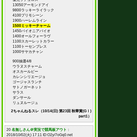
13050アーモンドアイ
9800ラッキーライラック
4100プリモシーン
1900ハーレムライン
1500ミッキーチャーム
1450パイオニアバイオ
1400オールフォーラヴ
1100スカーレットカラー
1100トーセンブレス
1000サヤカチャン
900抽選4/8
ウラヌスチャーム
オスカールビー
カレンシリエージョ
ゴージャスランチ
サトノガーネット
サラス
ダンサール
リュヌルージュ
2ちゃんねるスレ（10/14(日) 第23回 秋華賞(GⅠ)
part1）
20
名無しさん＠実況で競馬板アウト
：
2018/10/02(火) 17:11 ID:O2y/7oGq0.net