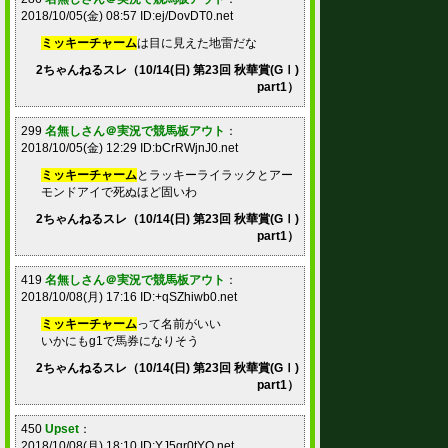
2018/10/05(金) 08:57 ID:ej/DovDT0.net
ミッキーチャーム
は目に見えた地雷だな
2ちゃんねるスレ（10/14(日) 第23回 秋華賞(GⅠ)
part1）
299
名無しさん＠実況で競馬板アウト
：
2018/10/05(金) 12:29 ID:bCrRWjnJ0.net
ミッキーチャーム
とラッキーライラックとアー
モンドアイで死ぬほど固いわ
2ちゃんねるスレ（10/14(日) 第23回 秋華賞(GⅠ)
part1）
419
名無しさん＠実況で競馬板アウト
：
2018/10/08(月) 17:16 ID:+qSZhiwb0.net
ミッキーチャーム
って名前がいい
いかにもg1で馬券になりそう
2ちゃんねるスレ（10/14(日) 第23回 秋華賞(GⅠ)
part1）
450
Upset
：
2018/10/08(月) 18:10 ID:YJ5gr0tYO.net