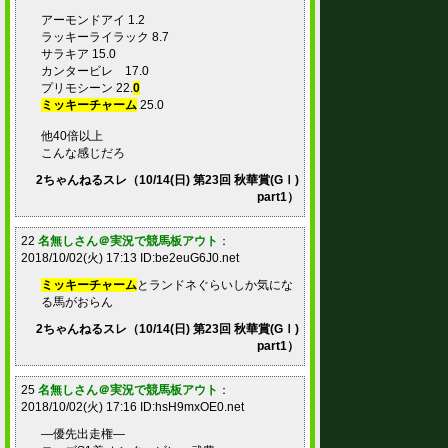
アーモンドアイ 1.2
ラッキーライラック 8.7
サラキア 15.0
カンタービレ 17.0
プリモシーン 22.
0
ミッキーチャーム
25.0
他40倍以上
こんな感じだろ
2ちゃんねるスレ（10/14(日) 第23回 秋華賞(GⅠ)
part1）
22
名無しさん＠実況で競馬板アウト
：
2018/10/02(火) 17:13 ID:be2euG6J0.net
ミッキーチャーム
とランドネぐらいしか気にな
る馬がおらん
2ちゃんねるスレ（10/14(日) 第23回 秋華賞(GⅠ)
part1）
25
名無しさん＠実況で競馬板アウト
：
2018/10/02(火) 17:16 ID:hsH9mxOE0.net
―優先出走権―