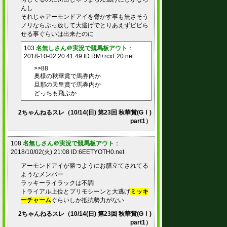
んし
それじゃアーモンドアイを脅かす事も無さそう
ノリならぶっ放して大逃げでとりあえずビビら
せる事ぐらいは出来たのに
103
名無しさん＠実況で競馬板アウト
：
2018-10-02 20:41:49 ID:RM+rcxE20.net
>>88
奥様の秋華賞で馬券内か
旦那の天皇賞で馬券内か
どっちも飛ぶか
2ちゃんねるスレ（10/14(日) 第23回 秋華賞(GⅠ)
part1）
108
名無しさん＠実況で競馬板アウト
：
2018/10/02(火) 21:08 ID:6EETYOTH0.net
アーモンドアイが勝つようにお膳立てされてる
ようなメンバー
ラッキーライラックは不調
トライアル上位とプリモシーンと大逃げ
ミッキ
ーチャーム
ぐらいしか抵抗勢力がない
2ちゃんねるスレ（10/14(日) 第23回 秋華賞(GⅠ)
part1）