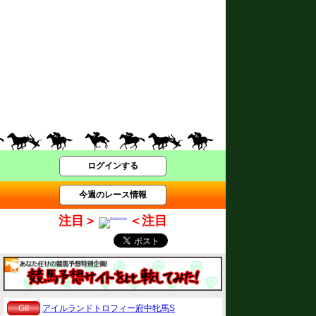
ログインする
今週のレース情報
注目＞
＜注目
GII
アイルランドトロフィー府中牝馬S