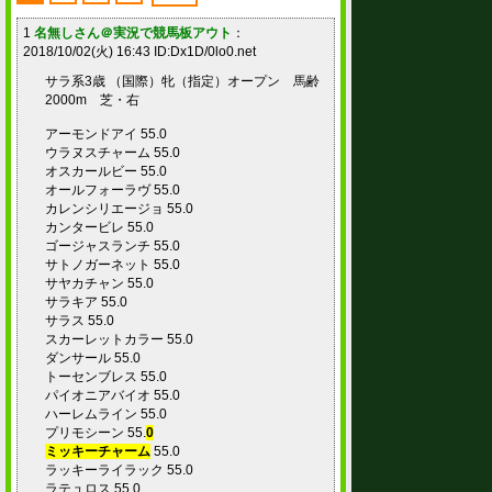
1
名無しさん＠実況で競馬板アウト
：
2018/10/02(火) 16:43 ID:Dx1D/0lo0.net
サラ系3歳 （国際）牝（指定）オープン 馬齢
2000m 芝・右
アーモンドアイ 55.0
ウラヌスチャーム 55.0
オスカールビー 55.0
オールフォーラヴ 55.0
カレンシリエージョ 55.0
カンタービレ 55.0
ゴージャスランチ 55.0
サトノガーネット 55.0
サヤカチャン 55.0
サラキア 55.0
サラス 55.0
スカーレットカラー 55.0
ダンサール 55.0
トーセンブレス 55.0
パイオニアバイオ 55.0
ハーレムライン 55.0
プリモシーン 55.
0
ミッキーチャーム
55.0
ラッキーライラック 55.0
ラテュロス 55.0