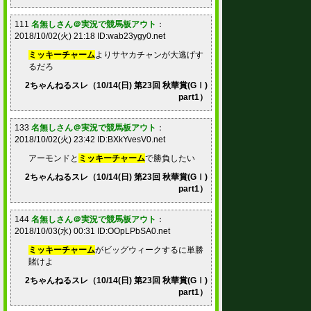
111
名無しさん＠実況で競馬板アウト
：
2018/10/02(火) 21:18 ID:wab23ygy0.net
ミッキーチャーム
よりサヤカチャンが大逃げす
るだろ
2ちゃんねるスレ（10/14(日) 第23回 秋華賞(GⅠ)
part1）
133
名無しさん＠実況で競馬板アウト
：
2018/10/02(火) 23:42 ID:BXkYvesV0.net
アーモンドと
ミッキーチャーム
で勝負したい
2ちゃんねるスレ（10/14(日) 第23回 秋華賞(GⅠ)
part1）
144
名無しさん＠実況で競馬板アウト
：
2018/10/03(水) 00:31 ID:OOpLPbSA0.net
ミッキーチャーム
がビッグウィークするに単勝
賭けよ
2ちゃんねるスレ（10/14(日) 第23回 秋華賞(GⅠ)
part1）