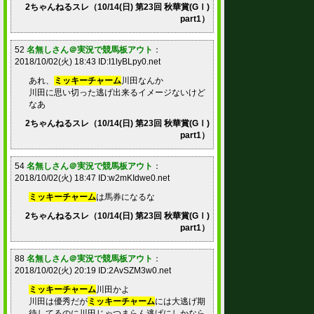
2ちゃんねるスレ（10/14(日) 第23回 秋華賞(GⅠ)
part1）
52
名無しさん＠実況で競馬板アウト
：
2018/10/02(火) 18:43 ID:I1lyBLpy0.net
あれ、
ミッキーチャーム
川田なんか
川田に思い切った逃げ出来るイメージないけど
なあ
2ちゃんねるスレ（10/14(日) 第23回 秋華賞(GⅠ)
part1）
54
名無しさん＠実況で競馬板アウト
：
2018/10/02(火) 18:47 ID:w2mKIdwe0.net
ミッキーチャーム
は馬券になるな
2ちゃんねるスレ（10/14(日) 第23回 秋華賞(GⅠ)
part1）
88
名無しさん＠実況で競馬板アウト
：
2018/10/02(火) 20:19 ID:2AvSZM3w0.net
ミッキーチャーム
川田かよ
川田は優秀だが
ミッキーチャーム
には大逃げ期
待してるのに川田じゃつまらん逃げにしかなら