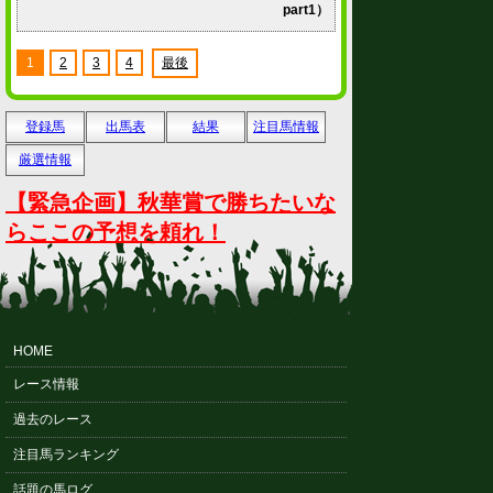
part1）
1
2
3
4
最後
登録馬
出馬表
結果
注目馬情報
厳選情報
【緊急企画】秋華賞で勝ちたいな
らここの予想を頼れ！
HOME
レース情報
過去のレース
注目馬ランキング
話題の馬ログ