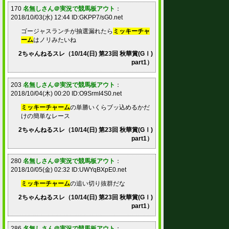
170
名無しさん＠実況で競馬板アウト
：
2018/10/03(水) 12:44 ID:GKPP7/sG0.net
ゴージャスランチが抽選漏れたら
ミッキーチャ
ーム
はノリみたいね
2ちゃんねるスレ（10/14(日) 第23回 秋華賞(GⅠ)
part1）
203
名無しさん＠実況で競馬板アウト
：
2018/10/04(木) 00:20 ID:O9SrmI4S0.net
ミッキーチャーム
の単勝いくらブッ込めるかだ
けの簡単なレース
2ちゃんねるスレ（10/14(日) 第23回 秋華賞(GⅠ)
part1）
280
名無しさん＠実況で競馬板アウト
：
2018/10/05(金) 02:32 ID:UWYqBXpE0.net
ミッキーチャーム
の追い切り抜群だな
2ちゃんねるスレ（10/14(日) 第23回 秋華賞(GⅠ)
part1）
286
名無しさん＠実況で競馬板アウト
：