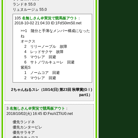
ランドネ 55.0
リュヌルージュ 55.0
105
名無しさん＠実況で競馬板アウト
：
2018-10-02 21:04:33 ID:1FdS0imS0.net
>>1 随分と手薄なメンバー構成になった
ね
オークス
2 リリーノーブル 故障
4 レッドサクヤ 故障
5 マウレア 回避
6 サトノワルキューレ 回避
紫苑S
1 ノームコア 回避
2 マウレア 回避
2ちゃんねるスレ（10/14(日) 第23回 秋華賞(GⅠ)
part1）
3
名無しさん＠実況で競馬板アウト
：
2018/10/02(火) 16:45 ID:FxuVZTiU0.net
優先ランドネ
優先カンタービレ
優先サラキア
優先ラテュロス