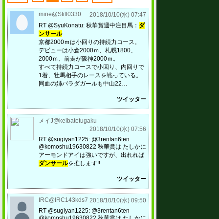
mine@Still0330
2018/10/10(水) 07:47
RT @SyuKonatu: 秋華賞週中注目馬：
ダ
ンサール
京都2000ｍは小回りの持続力コース。
デビューは小倉2000ｍ、札幌1800、
2000ｍ、前走が阪神2000ｍ。
すべて持続力コースで小回り、内回りで
1着、牡馬相手のレースを戦っている。
同血の姉バラダガールも中山22…
ツイッター
メイJ@keibatetugaku
2018/10/10(水) 07:56
RT @sugiyan1225: @3rentan6ten
@komoshu19630822 秋華賞は たしかに
アーモンドアイは強いですが、出れれば
ダンサール
を推します‼️
ツイッター
IRC@IRC143kds7
2018/10/10(水) 09:50
RT @sugiyan1225: @3rentan6ten
@komoshu19630822 秋華賞は たしかに