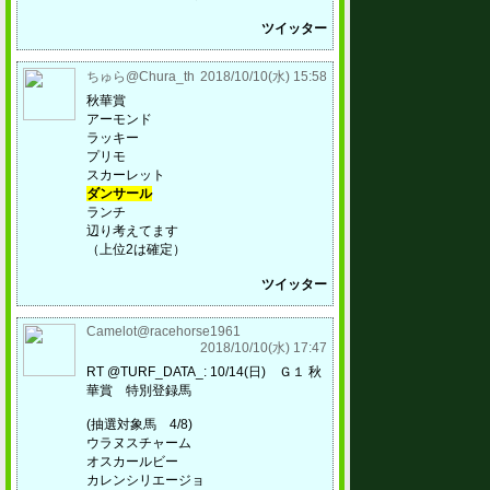
ツイッター
ちゅら@Chura_th
2018/10/10(水) 15:58
秋華賞
アーモンド
ラッキー
プリモ
スカーレット
ダンサール
ランチ
辺り考えてます
（上位2は確定）
ツイッター
Camelot@racehorse1961
2018/10/10(水) 17:47
RT @TURF_DATA_: 10/14(日) Ｇ１ 秋
華賞 特別登録馬
(抽選対象馬 4/8)
ウラヌスチャーム
オスカールビー
カレンシリエージョ