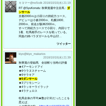
キヨマー@no5cdk
2018/10/10(水) 21:19
RT @SyuKonatu: 秋華賞週中注目馬：
ダ
ンサール
京都2000ｍは小回りの持続力コース。
デビューは小倉2000ｍ、札幌1800、
2000ｍ、前走が阪神2000ｍ。
すべて持続力コースで小回り、内回りで
1着、牡馬相手のレースを戦っている。
同血の姉バラダガールも中山22…
ツイッター
kiyo@kiyo_makarios
2018/10/10(水) 21:39
秋華賞の登録馬 全頭斬り当時の評価
★4アーモンドアイ
★6ウラヌスチャーム
★6サラキア
★5ダンサール
★3プリモシーン
★4ラッキーライラック
★4ラテュロス
牝馬全体の平均★数が2.91だったことを
思えば、