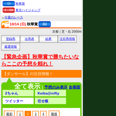
GI
秋華賞
J・GII
東京ハイジャンプ
→
今週のレース
10/14 (日)
秋華賞
GI
京都｜芝・右 2000m
登録馬
出馬表
結果
注目馬情報
厳選情報
【緊急企画】秋華賞で勝ちたいな
らここの予想を頼れ！
【ダンサール】の注目情報！
全て表示
｜
予想のみ表示
|
全画面
2ちゃん
Keiba@nifty
ツイッター
任せ板
最初
1
2
3
4
最後