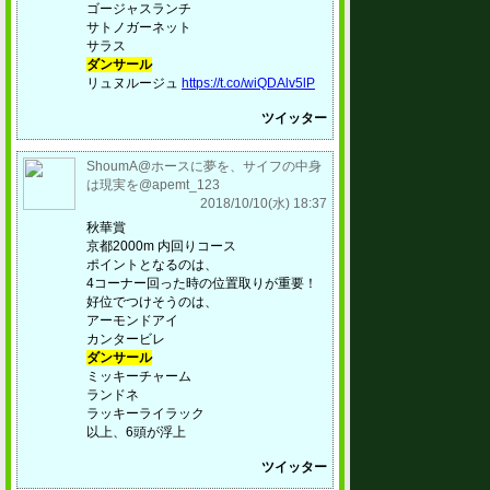
ゴージャスランチ
サトノガーネット
サラス
ダンサール
リュヌルージュ
https://t.co/wiQDAlv5lP
ツイッター
ShoumA@ホースに夢を、サイフの中身
は現実を@apemt_123
2018/10/10(水) 18:37
秋華賞
京都2000m 内回りコース
ポイントとなるのは、
4コーナー回った時の位置取りが重要！
好位でつけそうのは、
アーモンドアイ
カンタービレ
ダンサール
ミッキーチャーム
ランドネ
ラッキーライラック
以上、6頭が浮上
ツイッター