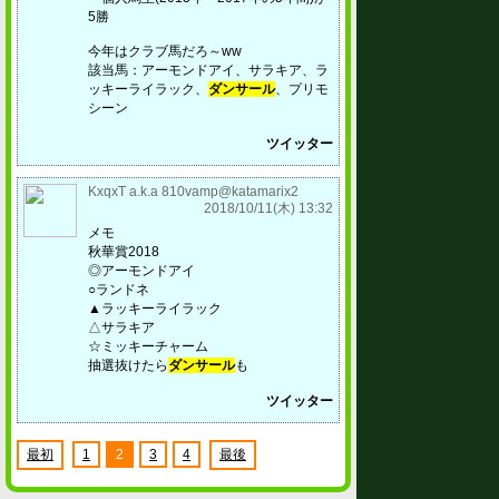
5勝
今年はクラブ馬だろ～ww
該当馬：アーモンドアイ、サラキア、ラ
ッキーライラック、
ダンサール
、プリモ
シーン
ツイッター
KxqxT a.k.a 810vamp@katamarix2
2018/10/11(木) 13:32
メモ
秋華賞2018
◎アーモンドアイ
○ランドネ
▲ラッキーライラック
△サラキア
☆ミッキーチャーム
抽選抜けたら
ダンサール
も
ツイッター
最初
1
2
3
4
最後