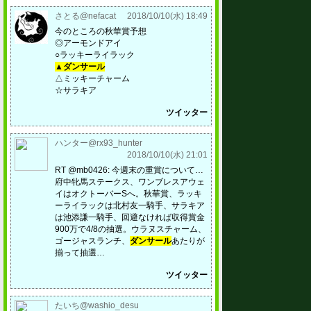
さとる@nefacat
2018/10/10(水) 18:49
今のところの秋華賞予想
◎アーモンドアイ
○ラッキーライラック
▲ダンサール
△ミッキーチャーム
☆サラキア
ツイッター
ハンター@rx93_hunter
2018/10/10(水) 21:01
RT @mb0426: 今週末の重賞について…
府中牝馬ステークス、ワンブレスアウェ
イはオクトーバーSへ。秋華賞、ラッキ
ーライラックは北村友一騎手、サラキア
は池添謙一騎手、回避なければ収得賞金
900万で4/8の抽選。ウラヌスチャーム、
ゴージャスランチ、
ダンサール
あたりが
揃って抽選…
ツイッター
たいち@washio_desu