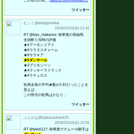
この世代の牝…
https://t.co/HVi93H8uT1
ツイッター
むっく@kirbygoomba
2018/10/10(水) 21:42
RT @kiyo_makarios: 秋華賞の登録馬
全頭斬り当時の評価
★4アーモンドアイ
★6ウラヌスチャーム
★6サラキア
★5ダンサール
★3プリモシーン
★4ラッキーライラック
★4ラテュロス
牝馬全体の平均★数が2.91だったことを
思えば、
この世代の牝馬はかなり…
ツイッター
ふじかな@fujikanachan425
2018/10/10(水) 23:56
RT @tyks0127: 秋華賞でデムーロ騎手は