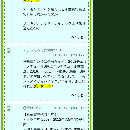
ダンサール
…
アーモンドアイを勝たせるぞ空気で乗せ
てもらえなかったのか
サラキア、ラッキーライラックより惚れ
込んだのか
ツイッター
アナったろう@takken1155
2018/10/11(木) 05:26
秋華賞といえば惜敗が多く、2012チェリ
ーメデューサ3連単マルチでゴール前撃
沈。2016パールコード単勝と馬単、3連
単アタマ狙いで撃沈。てなわけでアーモ
ンドアイからパイオニアバイオ、あと出
れれば
ダンサール
！
ツイッター
@MinorYudai
2018/10/11(木) 10:40
【秋華賞歴代勝ち馬】
・クラブ馬(2008～2012年の5年間)が4
勝
・個人馬主(2013年～2017年の5年間)が