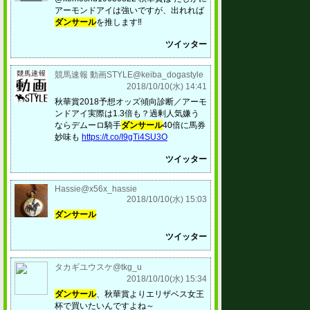
アーモンドアイは強いですが、出れれば
ダンサール
を推します‼️
ツイッター
競馬速報 動画STYLE@keiba_dogastyle
2018/10/10(水) 14:41
秋華賞2018予想オッズ傾向診断／アーモ
ンドアイ実際は1.3倍も？過剰人気嫌う
ならデムーロ騎手
ダンサール
40倍に馬券
妙味も
https://t.co/I9gTi4SU3O
ツイッター
Hassie@x56x_hassie
2018/10/10(水) 15:03
ダンサール
ツイッター
タカギユウスケ@tkg_u
2018/10/10(水) 15:34
ダンサール
、秋華賞よりエリザベス女王
杯で買いたいんですよね～