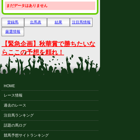
まだデータはありません
登録馬
出馬表
結果
注目馬情報
厳選情報
【緊急企画】秋華賞で勝ちたいな
らここの予想を頼れ！
HOME
レース情報
過去のレース
注目馬ランキング
話題の馬ログ
競馬予想サイトランキング