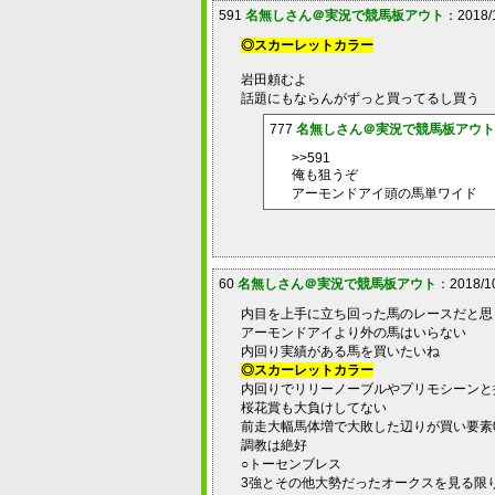
591
名無しさん＠実況で競馬板アウト
：2018/1
◎スカーレットカラー
岩田頼むよ
話題にもならんがずっと買ってるし買う
777
名無しさん＠実況で競馬板アウト
>>591
俺も狙うぞ
アーモンドアイ頭の馬単ワイド
60
名無しさん＠実況で競馬板アウト
：2018/10
内目を上手に立ち回った馬のレースだと思
アーモンドアイより外の馬はいらない
内回り実績がある馬を買いたいね
◎スカーレットカラー
内回りでリリーノーブルやプリモシーンと
桜花賞も大負けしてない
前走大幅馬体増で大敗した辺りが買い要素
調教は絶好
○トーセンブレス
3強とその他大勢だったオークスを見る限