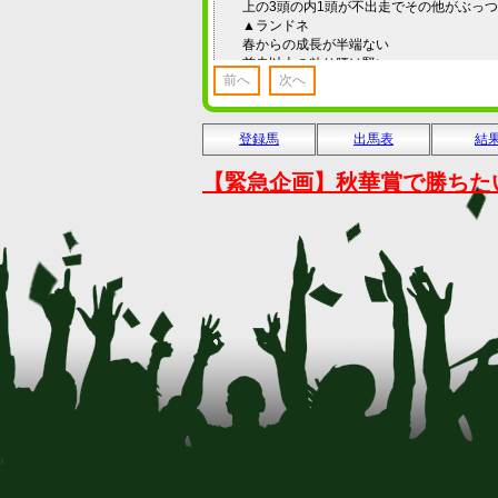
上の3頭の内1頭が不出走でその他がぶっ
▲ランドネ
春からの成長が半端ない
前走以上の粘り腰は堅い
前へ
次へ
登録馬
出馬表
結
【緊急企画】秋華賞で勝ちた