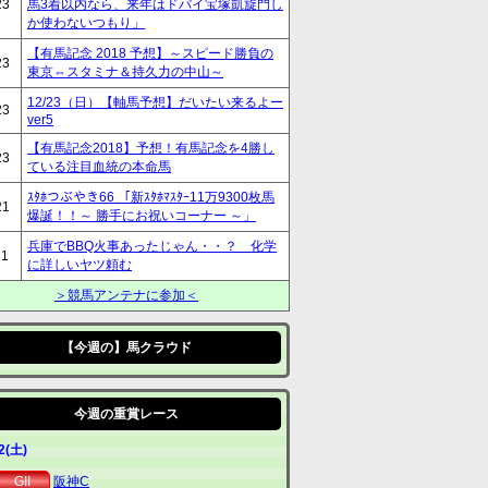
23
馬3着以内なら、来年はドバイ宝塚凱旋門し
か使わないつもり」
【有馬記念 2018 予想】～スピード勝負の
23
東京⇔スタミナ＆持久力の中山～
12/23（日）【軸馬予想】だいたい来るよー
23
ver5
【有馬記念2018】予想！有馬記念を4勝し
23
ている注目血統の本命馬
ｽﾀﾎつぶやき66 「新ｽﾀﾎﾏｽﾀｰ11万9300枚馬
21
爆誕！！～ 勝手にお祝いコーナー ～」
兵庫でBBQ火事あったじゃん・・？ 化学
21
に詳しいヤツ頼む
＞競馬アンテナに参加＜
【今週の】馬クラウド
今週の重賞レース
2(土)
GII
阪神C