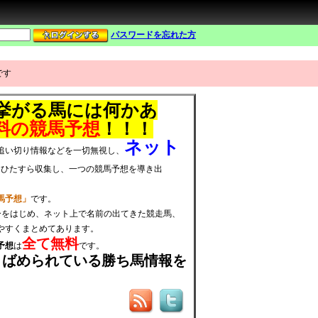
パスワードを忘れた方
です
挙がる馬には何かあ
料の競馬予想
！！！
ネット
追い切り情報などを一切無視し、
をひたすら収集し、一つの競馬予想を導き出
馬予想」
です。
ーをはじめ、ネット上で名前の出てきた競走馬、
やすくまとめてあります。
全て無料
予想
は
です。
りばめられている勝ち馬情報を
！