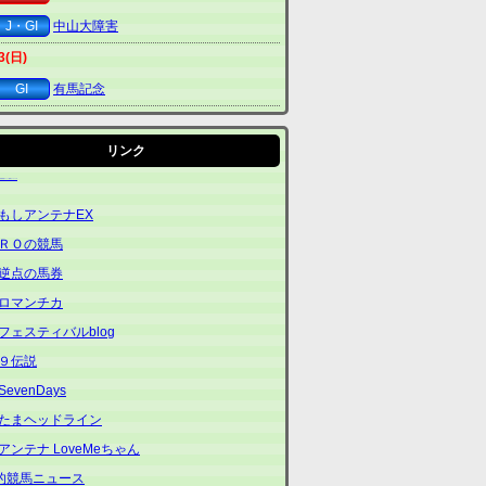
J・GI
中山大障害
3(日)
GI
有馬記念
リンク
もしアンテナEX
ＲＯの競馬
逆点の馬券
ロマンチカ
フェスティバルblog
９伝説
evenDays
たまヘッドライン
アンテナ LoveMeちゃん
h的競馬ニュース