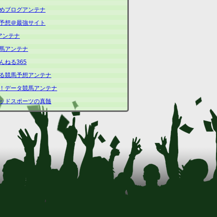
めブログアンテナ
予想＠最強サイト
Pアンテナ
馬アンテナ
んねる365
る競馬予想アンテナ
！データ競馬アンテナ
ッドスポーツの真髄