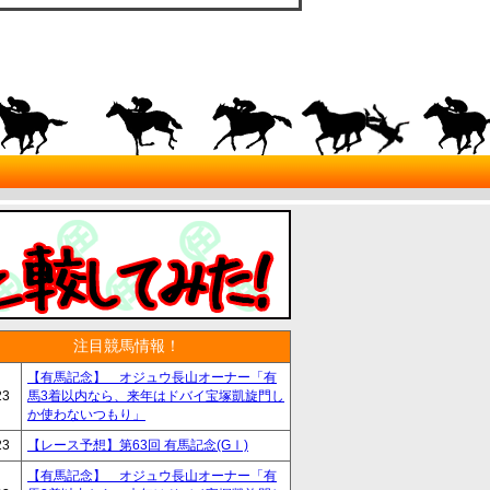
注目競馬情報！
【有馬記念】 オジュウ長山オーナー「有
23
馬3着以内なら、来年はドバイ宝塚凱旋門し
か使わないつもり」
23
【レース予想】第63回 有馬記念(GⅠ)
【有馬記念】 オジュウ長山オーナー「有