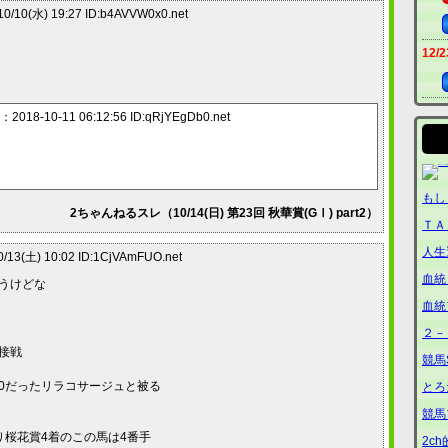
0/10(水) 19:27 ID:b4AVVW0x0.net
12/2
：2018-10-11 06:12:56 ID:qRjYEgDb0.net
もし
2ちゃんねるスレ（10/14(日) 第23回 秋華賞(GⅠ) part2）
ＴＡ
人生
/13(土) 10:02 ID:1CjVAmFUO.net
血統
うけどな
血統
２－
接戦
競馬S
0だったリラコサージュと被る
とろ
競馬
り桜花賞4着のこの馬は4番手
2c