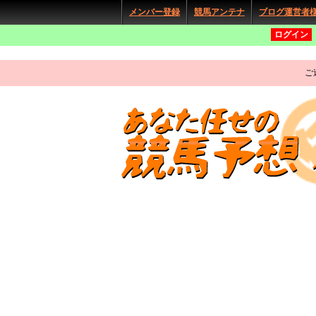
メンバー登録
競馬アンテナ
ブログ運営者
ログイン
ご