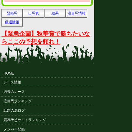
登録馬
出馬表
結果
注目馬情報
厳選情報
【緊急企画】秋華賞で勝ちたいな
らここの予想を頼れ！
HOME
レース情報
過去のレース
注目馬ランキング
話題の馬ログ
競馬予想サイトランキング
メンバー登録