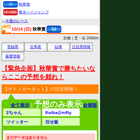
GI
秋華賞
J・GII
東京ハイジャンプ
→
今週のレース
10/14 (日)
秋華賞
GI
京都｜芝・右 2000m
登録馬
出馬表
結果
注目馬情報
厳選情報
【緊急企画】秋華賞で勝ちたいな
らここの予想を頼れ！
【サトノガーネット】の注目情報！
予想のみ表示
全て表示
｜
|
全画面
2ちゃん
Keiba@nifty
ツイッター
任せ板
まだデータはありません