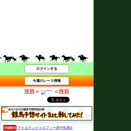
ログインする
今週のレース情報
注目＞
＜注目
GII
アイルランドトロフィー府中牝馬S