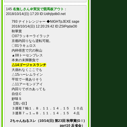
145
名無しさん＠実況で競馬板アウト
：
2018/10/14(日) 17:20 ID:UdhjIydb0.net
793 ナイトレンジャー ◆NIGHTpJEXE sage
2018/10/14(日) 12:20:29.42 ID:ZSlPqdaO0
秋華賞
◎07ラッキーライラック
京都内回りなら逆転可能。
〇01ラキュロス
内枠得意で穴の秋山
▲08トーセンブレス
本来の末脚勝負で
△14ゴージャスランチ
大崩れなくここでも
△15ハーレムライン
平坦で一発ありそう
△11アーモンドアイ
内回りでポカあっても
自信Ｃ
妙味Ｓ
【買い目】
３連複７軸１．８．１１．１４．１５ １０点
３連単７→１→８．１１．１４．１５ ４点
2ちゃんねるスレ（10/14(日) 第23回 秋華賞(GⅠ)
part10 反省会）