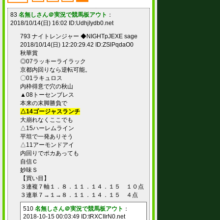
83
名無しさん＠実況で競馬板アウト
：
2018/10/14(日) 16:02 ID:UdhjIydb0.net
793 ナイトレンジャー ◆NIGHTpJEXE sage
2018/10/14(日) 12:20:29.42 ID:ZSlPqdaO0
秋華賞
◎07ラッキーライラック
京都内回りなら逆転可能。
〇01ラキュロス
内枠得意で穴の秋山
▲08トーセンブレス
本来の末脚勝負で
△14ゴージャスランチ
大崩れなくここでも
△15ハーレムライン
平坦で一発ありそう
△11アーモンドアイ
内回りでポカあっても
自信Ｃ
妙味Ｓ
【買い目】
３連複７軸１．８．１１．１４．１５ １０点
３連単７→１→８．１１．１４．１５ ４点
510
名無しさん＠実況で競馬板アウト
：
2018-10-15 00:03:49 ID:tRXCIIrN0.net