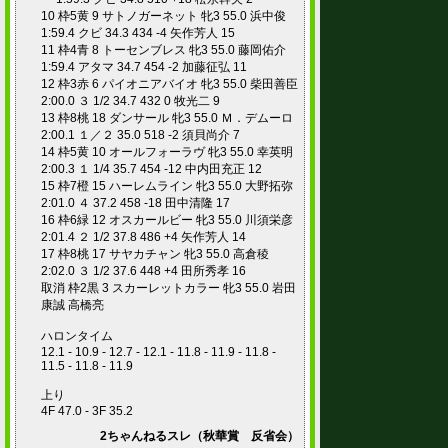
10 枠5黄 9 サトノガーネット 牝3 55.0 浜中俊
1:59.4 クビ 34.3 434 -4 矢作芳人 15
11 枠4青 8 トーセンブレス 牝3 55.0 藤岡佑介
1:59.4 アタマ 34.7 454 -2 加藤征弘 11
12 枠3赤 6 パイオニアバイオ 牝3 55.0 柴田善臣
2:00.0 ３ 1/2 34.7 432 0 牧光二 9
13 枠8桃 18 ダンサール 牝3 55.0 Ｍ．デムーロ
2:00.1 １／２ 35.0 518 -2 須貝尚介 7
14 枠5黄 10 オールフォーラヴ 牝3 55.0 幸英明
2:00.3 １ 1/4 35.7 454 -12 中内田充正 12
15 枠7橙 15 ハーレムライン 牝3 55.0 大野拓弥
2:01.0 ４ 37.2 458 -18 田中清隆 17
16 枠6緑 12 オスカールビー 牝3 55.0 川須栄彦
2:01.4 ２ 1/2 37.8 486 +4 矢作芳人 14
17 枠8桃 17 サヤカチャン 牝3 55.0 高倉稜
2:02.0 ３ 1/2 37.6 448 +4 田所秀孝 16
取消 枠2黒 3 スカーレットカラー 牝3 55.0 岩田
康誠 高橋亮
ハロンタイム
12.1 - 10.9 - 12.7 - 12.1 - 11.8 - 11.9 - 11.8 -
11.5 - 11.8 - 11.9
上り
4F 47.0 - 3F 35.2
2ちゃんねるスレ（秋華賞 反省会）