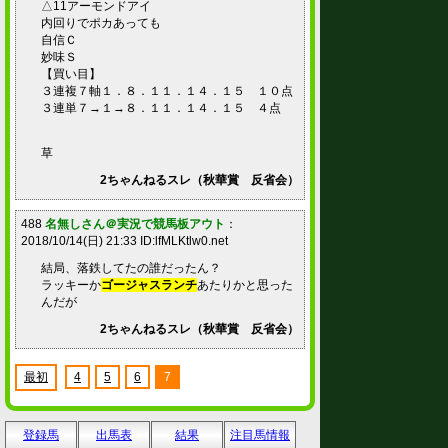
△11アーモンドアイ
内回りでポカあっても
自信Ｃ
妙味Ｓ
【買い目】
３連複７軸１．８．１１．１４．１５ １０点
３連単７→１→８．１１．１４．１５ ４点
草
2ちゃんねるスレ（秋華賞 反省会）
488
名無しさん＠実況で競馬板アウト
：
2018/10/14(日) 21:33 ID:lfMLKtlw0.net
結局、落鉄してたの誰だったん？
ラッキーか
ゴージャスランチ
あたりかと思った
んだが
2ちゃんねるスレ（秋華賞 反省会）
最初
4
5
6
7
登録馬
出馬表
結果
注目馬情報