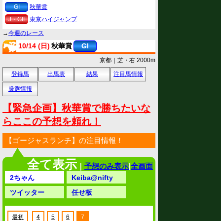
GI
秋華賞
J・GII
東京ハイジャンプ
→
今週のレース
10/14 (日)
秋華賞
GI
京都｜芝・右 2000m
登録馬
出馬表
結果
注目馬情報
厳選情報
【緊急企画】秋華賞で勝ちたいな
らここの予想を頼れ！
【ゴージャスランチ】の注目情報！
全て表示
｜
予想のみ表示
|
全画面
2ちゃん
Keiba@nifty
ツイッター
任せ板
最初
4
5
6
7