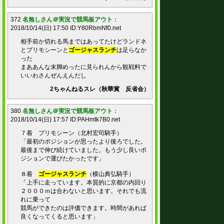
372
名無しさん＠実況で競馬板アウト
：
2018/10/14(日) 17:50 ID:Y80RbmNf0.net
相手前か切れる馬まではあってたけどランドネ
とプリモシーンと
ゴージャスランチ
は足らなか
った
まああんな末脚めったに見られんから観戦料で
いいわさんぜんえんだし
2ちゃんねるスレ（秋華賞 反省会）
380
名無しさん＠実況で競馬板アウト
：
2018/10/14(日) 17:57 ID:PAHmtk7B0.net
７着 プリモシーン（北村宏司騎手）
「最初のポジションが思ったより後ろでした。
最後まで伸び続けていました。もう少し良いポ
ジションで運びたかったです」
８着
ゴージャスランチ
（横山典弘騎手）
「上手に走っています。本質的に京都の内回り
２０００ｍは合わないと思います。それでも流
れに乗って
競馬ができたのは評価できます。時間があれば
良くなってくると思います」