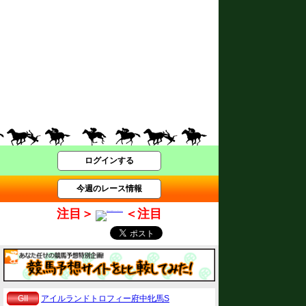
ログインする
今週のレース情報
注目＞
＜注目
GII
アイルランドトロフィー府中牝馬S