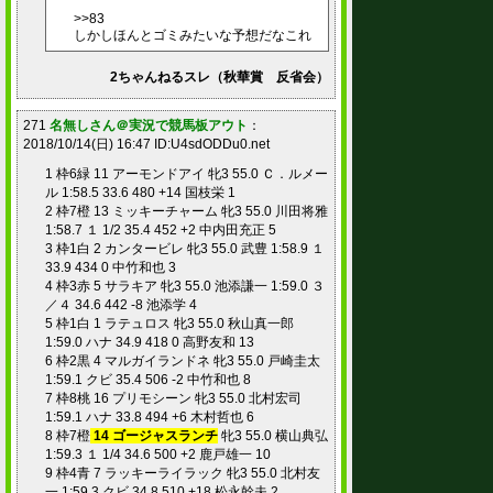
>>83
しかしほんとゴミみたいな予想だなこれ
2ちゃんねるスレ（秋華賞 反省会）
271
名無しさん＠実況で競馬板アウト
：
2018/10/14(日) 16:47 ID:U4sdODDu0.net
1 枠6緑 11 アーモンドアイ 牝3 55.0 Ｃ．ルメー
ル 1:58.5 33.6 480 +14 国枝栄 1
2 枠7橙 13 ミッキーチャーム 牝3 55.0 川田将雅
1:58.7 １ 1/2 35.4 452 +2 中内田充正 5
3 枠1白 2 カンタービレ 牝3 55.0 武豊 1:58.9 １
33.9 434 0 中竹和也 3
4 枠3赤 5 サラキア 牝3 55.0 池添謙一 1:59.0 ３
／４ 34.6 442 -8 池添学 4
5 枠1白 1 ラテュロス 牝3 55.0 秋山真一郎
1:59.0 ハナ 34.9 418 0 高野友和 13
6 枠2黒 4 マルガイランドネ 牝3 55.0 戸崎圭太
1:59.1 クビ 35.4 506 -2 中竹和也 8
7 枠8桃 16 プリモシーン 牝3 55.0 北村宏司
1:59.1 ハナ 33.8 494 +6 木村哲也 6
8 枠7橙
14 ゴージャスランチ
牝3 55.0 横山典弘
1:59.3 １ 1/4 34.6 500 +2 鹿戸雄一 10
9 枠4青 7 ラッキーライラック 牝3 55.0 北村友
一 1:59.3 クビ 34.8 510 +18 松永幹夫 2