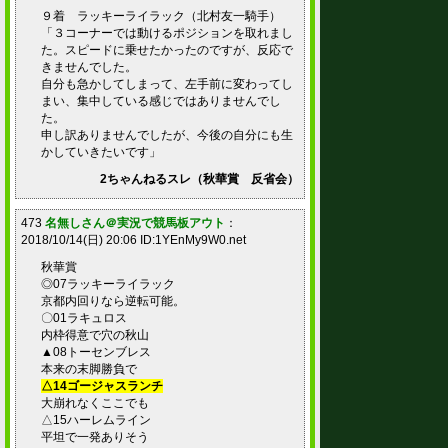
９着 ラッキーライラック（北村友一騎手）
「３コーナーでは動けるポジションを取れまし
た。スピードに乗せたかったのですが、反応で
きませんでした。
自分も急かしてしまって、左手前に変わってし
まい、集中している感じではありませんでし
た。
申し訳ありませんでしたが、今後の自分にも生
かしていきたいです」
2ちゃんねるスレ（秋華賞 反省会）
473
名無しさん＠実況で競馬板アウト
：
2018/10/14(日) 20:06 ID:1YEnMy9W0.net
秋華賞
◎07ラッキーライラック
京都内回りなら逆転可能。
〇01ラキュロス
内枠得意で穴の秋山
▲08トーセンブレス
本来の末脚勝負で
△14ゴージャスランチ
大崩れなくここでも
△15ハーレムライン
平坦で一発ありそう