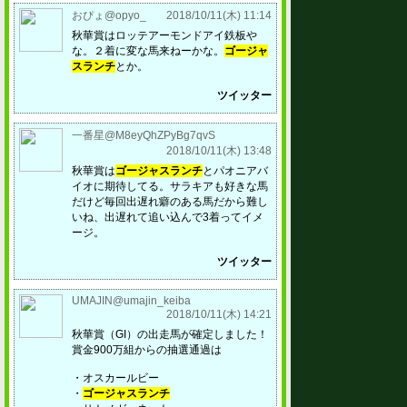
おぴょ@opyo_
2018/10/11(木) 11:14
秋華賞はロッテアーモンドアイ鉄板や
な。２着に変な馬来ねーかな。
ゴージャ
スランチ
とか。
ツイッター
一番星@M8eyQhZPyBg7qvS
2018/10/11(木) 13:48
秋華賞は
ゴージャスランチ
とパオニアバ
イオに期待してる。サラキアも好きな馬
だけど毎回出遅れ癖のある馬だから難し
いね、出遅れて追い込んで3着ってイメ
ージ。
ツイッター
UMAJIN@umajin_keiba
2018/10/11(木) 14:21
秋華賞（GI）の出走馬が確定しました！
賞金900万組からの抽選通過は
・オスカールビー
・
ゴージャスランチ