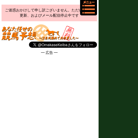
ご迷惑おかけして申し訳ございません。ただいま予想
更新、およびメール配信停止中です
━ 広告 ━