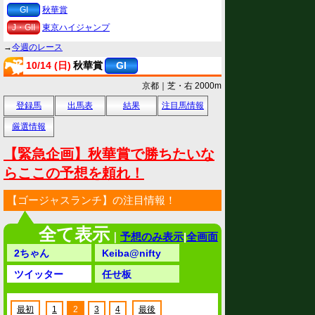
GI
秋華賞
J・GII
東京ハイジャンプ
→
今週のレース
10/14 (日)
秋華賞
GI
京都｜芝・右 2000m
登録馬
出馬表
結果
注目馬情報
厳選情報
【緊急企画】秋華賞で勝ちたいな
らここの予想を頼れ！
【ゴージャスランチ】の注目情報！
全て表示
｜
予想のみ表示
|
全画面
2ちゃん
Keiba@nifty
ツイッター
任せ板
最初
1
2
3
4
最後