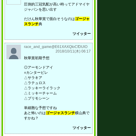
圧倒的三冠気配が高い時ってアドマイヤ
ジャパンを思い出す
だけん秋華賞で面白そうなのは
ゴージャ
スランチ
典
ツイッター
race_and_game@E61XAXQIoCfDUlO
2018/10/11(木) 06:17
秋華賞初期予想
◎アーモンドアイ
○カンタービレ
△サラキア
△ラテュロス
△ラッキーライラック
△ミッキーチャーム
△プリモシーン
単細胞な予想ですね
あと怖いのは
ゴージャスランチ
横山典で
すかね？
ツイッター