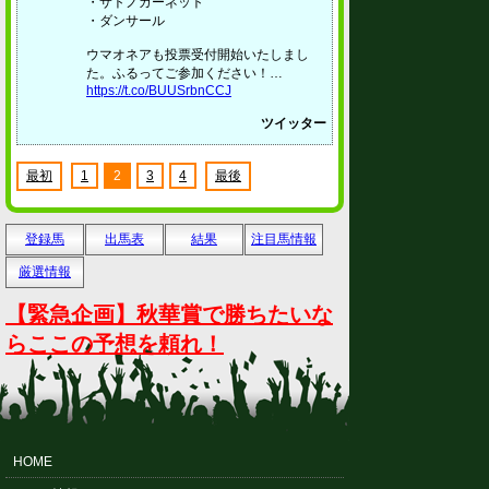
・サトノガーネット
・ダンサール
ウマオネアも投票受付開始いたしまし
た。ふるってご参加ください！…
https://t.co/BUUSrbnCCJ
ツイッター
最初
1
2
3
4
最後
登録馬
出馬表
結果
注目馬情報
厳選情報
【緊急企画】秋華賞で勝ちたいな
らここの予想を頼れ！
HOME