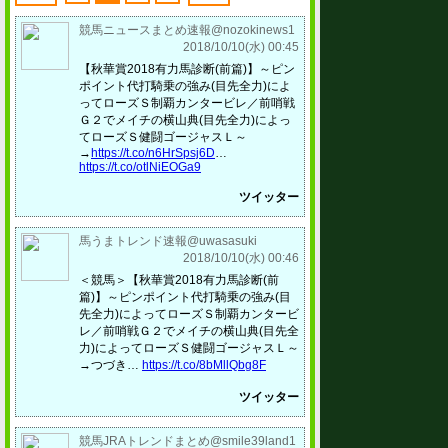
競馬ニュースまとめ速報@nozokinews1
2018/10/10(水) 00:45
【秋華賞2018有力馬診断(前篇)】～ピン
ポイント代打騎乗の強み(目先全力)によ
ってローズＳ制覇カンタービレ／前哨戦
Ｇ２でメイチの横山典(目先全力)によっ
てローズＳ健闘ゴージャスＬ～
→
https://t.co/n6HrSpsj6D
…
https://t.co/otlNiEOGa9
ツイッター
馬うまトレンド速報@uwasasuki
2018/10/10(水) 00:46
＜競馬＞【秋華賞2018有力馬診断(前
篇)】～ピンポイント代打騎乗の強み(目
先全力)によってローズＳ制覇カンタービ
レ／前哨戦Ｇ２でメイチの横山典(目先全
力)によってローズＳ健闘ゴージャスＬ～
→つづき…
https://t.co/8bMllQbg8F
ツイッター
競馬JRAトレンドまとめ@smile39land1