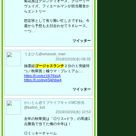
菊花賞はグロンディオーズ、グローリー
ヴェイズ、フィエールマンが担当厩舎か
らエントリー
想定班として有り難い忙しさですね。今
週から予想も土日合わせて５６レース。
一つ…
ツイッター
うまひろ@umasuki_man
2018/10/10(水) 09:35
抽選組
ゴージャスランチ
２分の１突破待
つ／秋華賞｜極ウマ・プレミアム:…
https://t.co/ez16j76xvA
https://t.co/qvgSjkhbw4
ツイッター
かいとん@ラブライブキャスMC担当
@kaiton_bot
2018/10/10(水) 10:53
去年の秋華賞は「◎リス○ドラ」の馬連1
点勝負で当てた俺の今年は！
◎ミッキーチャーム