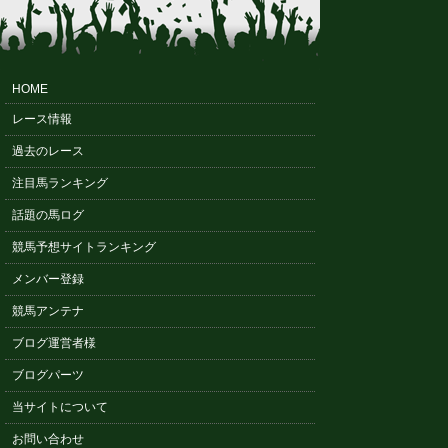
HOME
レース情報
過去のレース
注目馬ランキング
話題の馬ログ
競馬予想サイトランキング
メンバー登録
競馬アンテナ
ブログ運営者様
ブログパーツ
当サイトについて
お問い合わせ