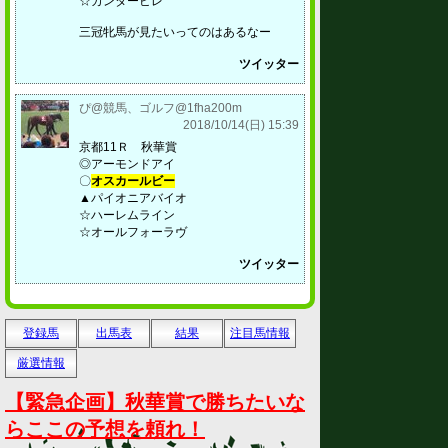
☆カンタービレ
三冠牝馬が見たいってのはあるなー
ツイッター
ぴ@競馬、ゴルフ@1fha200m
2018/10/14(日) 15:39
京都11Ｒ 秋華賞
◎アーモンドアイ
〇
オスカールビー
▲パイオニアバイオ
☆ハーレムライン
☆オールフォーラヴ
ツイッター
登録馬
出馬表
結果
注目馬情報
厳選情報
【緊急企画】秋華賞で勝ちたいな
らここの予想を頼れ！