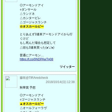
◎アーモンドアイ
○ダンサール
△ランドネ
△カンタービレ
△ゴージャスランチ
☆オスカールビー
とりあえず3連単アーモンドアイから行
くけど
もし死んだ場合も想定して
△頭も3連単買った(๑'ᴗ'๑)
普通にアーモン…
https://t.co/0NDPAwTg08
ツイッター
藤咲@TIRAredcheck
2018/10/14(日) 12:38
秋華賞 予想
◎アーモンドアイ
○ゴージャスランチ
▲オスカールビー
△オールフォーラヴ