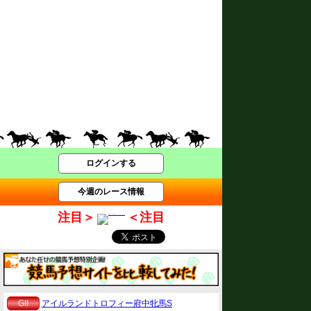
ログインする
今週のレース情報
注目＞
＜注目
GII
アイルランドトロフィー府中牝馬S