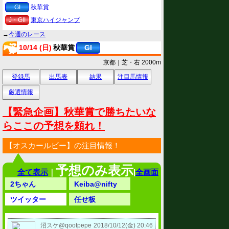
GI
秋華賞
J・GII
東京ハイジャンプ
→
今週のレース
10/14 (日)
秋華賞
GI
京都｜芝・右 2000m
登録馬
出馬表
結果
注目馬情報
厳選情報
【緊急企画】秋華賞で勝ちたいな
らここの予想を頼れ！
【オスカールビー】の注目情報！
予想のみ表示
全て表示
｜
|
全画面
2ちゃん
Keiba@nifty
ツイッター
任せ板
沼スケ@qootpepe
2018/10/12(金) 20:46