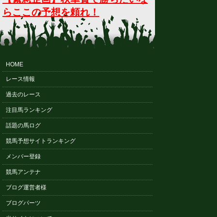
らここの予想を頼れ！
HOME
レース情報
過去のレース
注目馬ランキング
話題の馬ログ
競馬予想サイトランキング
メンバー登録
競馬アンテナ
ブログ運営者様
ブログパーツ