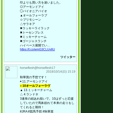
印よりも買い方を迷いました。
◎アーモンドアイ
◯パイオニアバイオ
▲オールフォーラブ
☆プリモシーン
△サラキア
✖︎ラッキーライラック
✖︎トーセンブレス
✖︎ミッキーチャーム
✖︎ゴージャスランチ
ハイペース展開でい…
https://t.co/wmG3CLUv8U
ツイッター
horseflesh@horseflesh17
2018/10/14(日) 15:19
秋華賞の予想です！
◉ 11.アーモンドアイ
○ 10オールフォーラヴ
▲ 13.ミッキーチャーム
△ 4.ランドネ
3連単の紐あれ狙いで。10はずっと応援
していたので馬体絞れて本来の走りをし
てくれると期待！
#JRA #競馬予想 #秋華賞