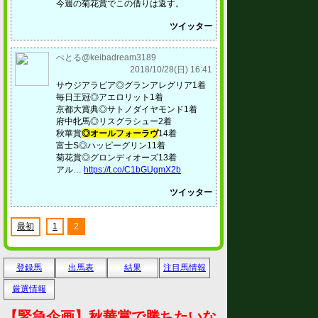
今週の菊花賞でこの借りは返す。
ツイッター
ぺとる@keibadream3189
2018/10/28(日) 16:41
サウジアラビア◎グランアレグリア1着
毎日王冠◎アエロリット1着
京都大賞典◎サトノダイヤモンド1着
府中牝馬◎リスグラシュー2着
秋華賞
◎オールフォーラヴ
14着
富士S◎ハッピーグリン11着
菊花賞◎グロンディオーズ13着
アル…
https://t.co/C1bGUgmX2b
ツイッター
最初
1
2
登録馬
出馬表
結果
注目馬情報
厳選情報
【緊急企画】秋華賞で勝ちたいな