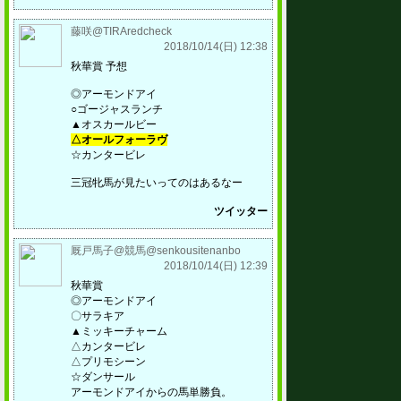
藤咲@TIRAredcheck
2018/10/14(日) 12:38
秋華賞 予想
◎アーモンドアイ
○ゴージャスランチ
▲オスカールビー
△オールフォーラヴ
☆カンタービレ
三冠牝馬が見たいってのはあるなー
ツイッター
厩戸馬子@競馬@senkousitenanbo
2018/10/14(日) 12:39
秋華賞
◎アーモンドアイ
〇サラキア
▲ミッキーチャーム
△カンタービレ
△プリモシーン
☆ダンサール
アーモンドアイからの馬単勝負。