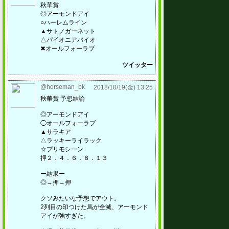
秋華賞
◎アーモンドアイ
○ハーレムライン
▲サトノガーネット
△パイオニアバイオ
✖オールフォーラブ
ツイッター
@horseman_bk
2018/10/19(金) 13:25
秋華賞 予想結論
◎アーモンドアイ
◯オールフォーラブ
▲サラキア
△ラッキーライラック
☆プリモシーン
押２．４．６．８．１３
ー結果ー
◎→押→押
クソみたいな予想でアウト。
2列目の印つけた馬が全滅、アーモンド
アイが強すぎた。