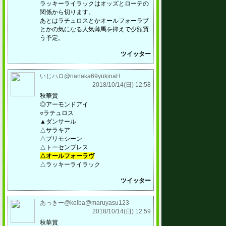
ラッキーライラックはオッズとローテの
関係から切ります。
あとはラチュロスとかオールフォーラブ
とかの気になる人気薄馬を抑えで少額買
う予定。
ツイッター
いじハロ@nanaka69yukinaH
2018/10/14(日) 12:58
秋華賞
◎アーモンドアイ
○ラテュロス
▲ダンサール
△サラキア
△プリモシーン
△トーセンブレス
△オールフォーラヴ
△ラッキーライラック
ツイッター
あっきー@keiba@maruyasu123
2018/10/14(日) 12:59
秋華賞