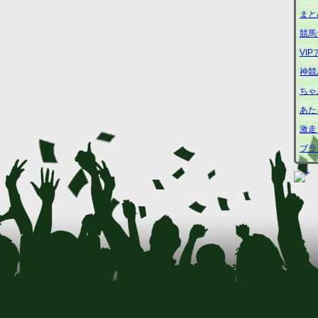
まと
競馬
VI
神競
ちゃ
あた
激走
ブラ