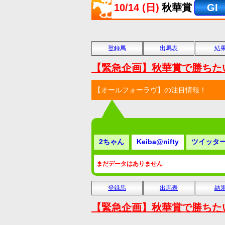
10/14 (日)
秋華賞
GI
登録馬
出馬表
結
【緊急企画】秋華賞で勝ちた
【オールフォーラヴ】の注目情報！
2ちゃん
Keiba@nifty
ツイッタ
まだデータはありません
登録馬
出馬表
結
【緊急企画】秋華賞で勝ちた