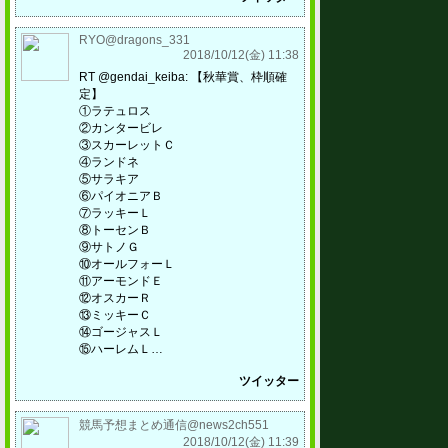
RYO@dragons_331
2018/10/12(金) 11:38
RT @gendai_keiba: 【秋華賞、枠順確
定】
①ラテュロス
②カンタービレ
③スカーレットＣ
④ランドネ
⑤サラキア
⑥パイオニアＢ
⑦ラッキーＬ
⑧トーセンＢ
⑨サトノＧ
⑩オールフォーＬ
⑪アーモンドＥ
⑫オスカーＲ
⑬ミッキーＣ
⑭ゴージャスＬ
⑮ハーレムＬ…
ツイッター
競馬予想まとめ通信@news2ch551
2018/10/12(金) 11:39