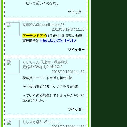
ービレで前いくのかな。
ツイッター
改善済み@moenijigazoo22
2018/10/12(金) 11:35
アーモンドアイ
は(6)枠11番 競馬の秋華
賞枠順決定
https://t.co/C3yri1M51D
ツイッター
もりちゃん(天皇賞・秋参戦決
定)@3XDWgHg0skU0Gr2
2018/10/12(金) 11:36
秋華賞アーモンドが差し損ね2着
その後の東京12Rニシノウララが1着
っていうのを想像してしまったんだけど
流石にないか、、
ツイッター
ししゃも@S_Watanabe_
2018/10/12(金) 11:36