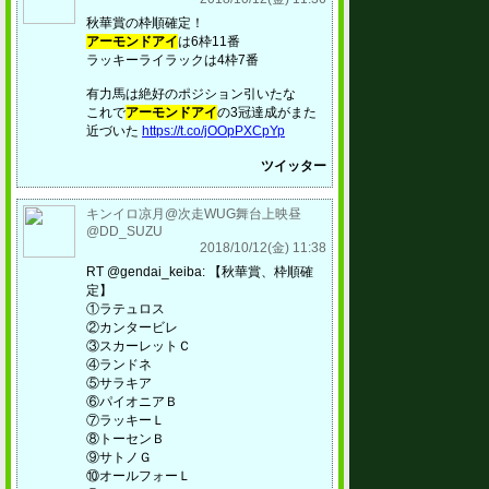
秋華賞の枠順確定！
アーモンドアイ
は6枠11番
ラッキーライラックは4枠7番
有力馬は絶好のポジション引いたな
これで
アーモンドアイ
の3冠達成がまた
近づいた
https://t.co/jOOpPXCpYp
ツイッター
キンイロ凉月@次走WUG舞台上映昼
@DD_SUZU
2018/10/12(金) 11:38
RT @gendai_keiba: 【秋華賞、枠順確
定】
①ラテュロス
②カンタービレ
③スカーレットＣ
④ランドネ
⑤サラキア
⑥パイオニアＢ
⑦ラッキーＬ
⑧トーセンＢ
⑨サトノＧ
⑩オールフォーＬ