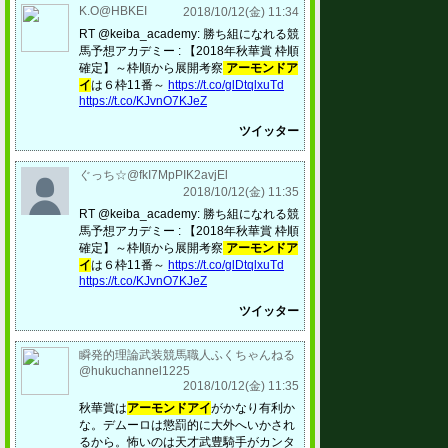
K.O@HBKEI
2018/10/12(金) 11:34
RT @keiba_academy: 勝ち組になれる競
馬予想アカデミー : 【2018年秋華賞 枠順
確定】～枠順から展開考察
アーモンドア
イ
は６枠11番～
https://t.co/glDtqlxuTd
https://t.co/KJvnO7KJeZ
ツイッター
ぐっち☆@fkI7MpPIK2avjEl
2018/10/12(金) 11:35
RT @keiba_academy: 勝ち組になれる競
馬予想アカデミー : 【2018年秋華賞 枠順
確定】～枠順から展開考察
アーモンドア
イ
は６枠11番～
https://t.co/glDtqlxuTd
https://t.co/KJvnO7KJeZ
ツイッター
瞬発的理論武装競馬職人ふくちゃんねる
@hukuchannel1225
2018/10/12(金) 11:35
秋華賞は
アーモンドアイ
がかなり有利か
な。デムーロは懲罰的に大外へいかされ
るから。怖いのは天才武豊騎手がカンタ