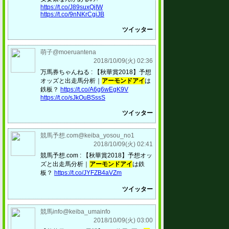
https://t.co/J89suxQjIW
https://t.co/9nNKrCgiJB
ツイッター
萌子@moeruantena
2018/10/09(火) 02:36
万馬券ちゃんねる : 【秋華賞2018】予想
オッズと出走馬分析｜
アーモンドアイ
は
鉄板？
https://t.co/A6g6wEgK9V
https://t.co/sJkOuBSssS
ツイッター
競馬予想.com@keiba_yosou_no1
2018/10/09(火) 02:41
競馬予想.com : 【秋華賞2018】予想オッ
ズと出走馬分析｜
アーモンドアイ
は鉄
板？
https://t.co/JYFZB4aVZm
ツイッター
競馬info@keiba_umainfo
2018/10/09(火) 03:00