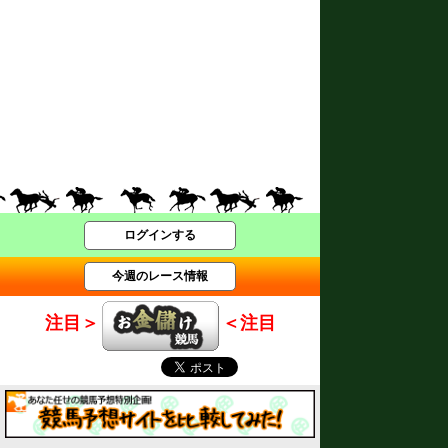
ログインする
今週のレース情報
注目＞
＜注目