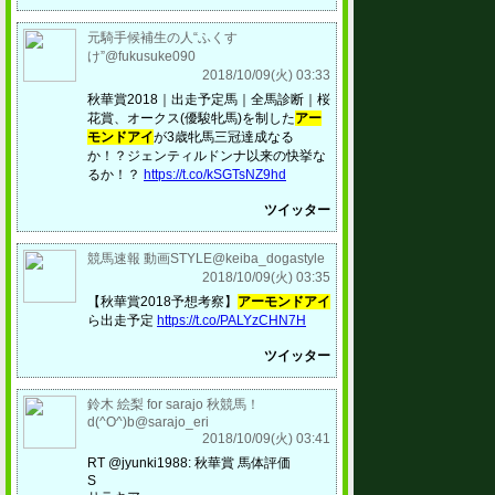
元騎手候補生の人“ふくす
け”@fukusuke090
2018/10/09(火) 03:33
秋華賞2018｜出走予定馬｜全馬診断｜桜
花賞、オークス(優駿牝馬)を制した
アー
モンドアイ
が3歳牝馬三冠達成なる
か！？ジェンティルドンナ以来の快挙な
るか！？
https://t.co/kSGTsNZ9hd
ツイッター
競馬速報 動画STYLE@keiba_dogastyle
2018/10/09(火) 03:35
【秋華賞2018予想考察】
アーモンドアイ
ら出走予定
https://t.co/PALYzCHN7H
ツイッター
鈴木 絵梨 for sarajo 秋競馬！
d(^O^)b@sarajo_eri
2018/10/09(火) 03:41
RT @jyunki1988: 秋華賞 馬体評価
S