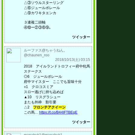
△③ソウルスターリング
△⑥ジュールポレール
△⑨カワキタエンカ
３連複二頭軸
④⑩ー②③⑥⑨｡
ツイッター
ルーファス@ちゃうねん。
@chaunen_roo
2018/10/13(土) 03:15
2018 アイルランドトロフィー府中牝馬
ステークス
◎6 ジュールポレール
府中マイスター ここでも旨味十分
○1 クロコスミア
スロー逃げに持ち込めば
▲10 リスグラシュー
またも外枠 割引要
△2
フロンテアクイーン
この馬…
https://t.co/B44IFTBEqE
ツイッター