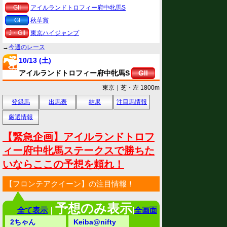
GII
アイルランドトロフィー府中牝馬S
GI
秋華賞
J・GII
東京ハイジャンプ
→
今週のレース
10/13 (土)
アイルランドトロフィー府中牝馬S
GII
東京｜芝・左 1800m
登録馬
出馬表
結果
注目馬情報
厳選情報
【緊急企画】アイルランドトロフ
ィー府中牝馬ステークスで勝ちた
いならここの予想を頼れ！
【フロンテアクイーン】の注目情報！
予想のみ表示
全て表示
｜
|
全画面
2ちゃん
Keiba@nifty