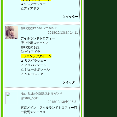
▲リスグラシュー
△ディアドラ
ツイッター
神那愛@kanae_2roses_r
2018/10/13(土) 14:11
アイルランドトロフィー
府中牝馬ステークス
神那愛の予想
◎ ディアドラ
○ フロンテアクイーン
▲ リスグラシュー
△ ミスパンテール
△ ジュールポレール
△ クロコスミア
ツイッター
Nao-Style@南部杯ありがとう
@Nao_Style
2018/10/13(土) 15:31
東京メイン アイルランドトロフィー府
中牝馬ステークス