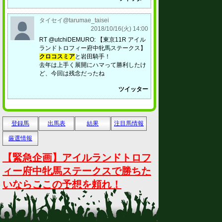
タイセイ@tarumae_taisei
2018/10/16(火) 14:00
RT @utchiDEMURO: 【東京11R アイル
ランドトロフィー府中牝馬ステークス】
クロコスミア
と岩田騎手！
去年は上手く展開にハマって勝利したけ
ど、今回は残念だったね
ツイッター
登録馬
出馬表
結果
注目馬情報
厳選情報
【緊急企画】アイルランドトロフ
ィー府中牝馬ステークスで勝ちた
いならここの予想を頼れ！