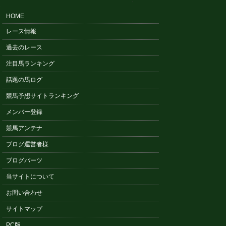
HOME
レース情報
過去のレース
注目馬ランキング
話題の馬ログ
競馬予想サイトランキング
メンバー登録
競馬アンテナ
ブログ運営者様
ブログパーツ
当サイトについて
お問い合わせ
サイトマップ
PC版