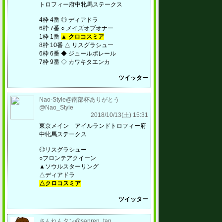
トロフィー府中牝馬ステークス
4枠 4番 ◎ ディアドラ
6枠 7番 ○ メイズオブオナー
1枠 1番
▲ クロコスミア
8枠 10番 △ リスグラシュー
6枠 6番 ◆ ジュールポレール
7枠 9番 ◇ カワキタエンカ
ツイッター
Nao-Style@南部杯ありがとう
@Nao_Style
2018/10/13(土) 15:31
東京メイン アイルランドトロフィー府
中牝馬ステークス
◎リスグラシュー
○フロンテアクイーン
▲ソウルスターリング
△ディアドラ
△クロコスミア
ツイッター
さんれんタン@sanren_tan