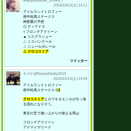
神那愛@kanae_2roses_r
2018/10/13(土) 14:11
アイルランドトロフィー
府中牝馬ステークス
神那愛の予想
◎ ディアドラ
○ フロンテアクイーン
▲ リスグラシュー
△ ミスパンテール
△ ジュールポレール
△ クロコスミア
ツイッター
キズナ@KizunaDerby2013
2018/10/13(土) 14:45
アイルランドトロフィー
府中牝馬ステークス G
2
クロコスミア
とカワキタエンカが引っ張
る流れになりそう。
東京の芝で速い上がりの使える馬は
フロンテアクイーン
アドマイヤリード