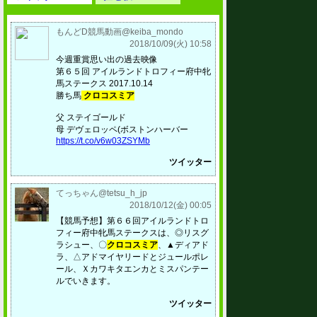
もんどD競馬動画@keiba_mondo
2018/10/09(火) 10:58
今週重賞思い出の過去映像
第６５回 アイルランドトロフィー府中牝
馬ステークス 2017.10.14
勝ち馬
クロコスミア
父 ステイゴールド
母 デヴェロッペ(ボストンハーバー
https://t.co/v6w03ZSYMb
ツイッター
てっちゃん@tetsu_h_jp
2018/10/12(金) 00:05
【競馬予想】第６６回アイルランドトロ
フィー府中牝馬ステークスは、◎リスグ
ラシュー、〇
クロコスミア
、▲ディアド
ラ、△アドマイヤリードとジュールポレ
ール、Ｘカワキタエンカとミスパンテー
ルでいきます。
ツイッター