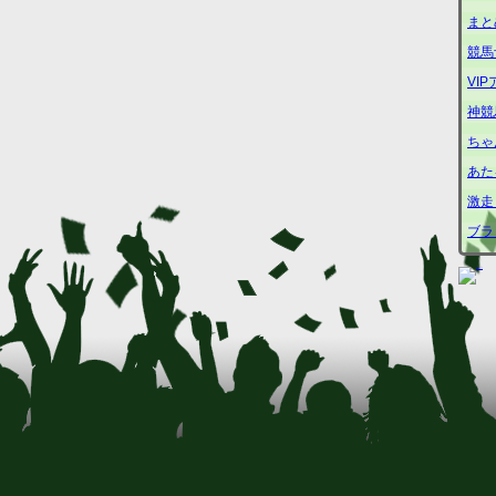
まと
競馬
VI
神競
ちゃ
あた
激走
ブラ