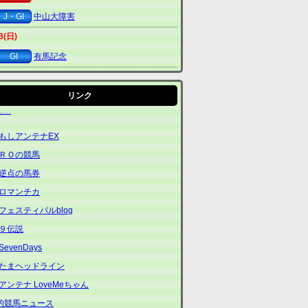
J・GI
中山大障害
3(日)
GI
有馬記念
リンク
もしアンテナEX
ＲＯの競馬
逆点の馬券
ロマンチカ
フェスティバルblog
９伝説
evenDays
たまヘッドライン
アンテナ LoveMeちゃん
h的競馬ニュース