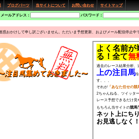
様
ブログパーツ
当サイトについて
お問い合わせ
サイトマップ
メールアドレス：
パスワード：
迷惑おかけして申し訳ございません。ただいま予想更新、およびメール配信停止中
よく名前が
る！全て
無
過去のレース結果分析、
上の注目馬
す、、、
それが
「あなた任せの競
2ちゃんねる、ツイッタ
レース予想できるだけ見
もちろん当サイトの
競馬
ネット上にち
お見逃しなく