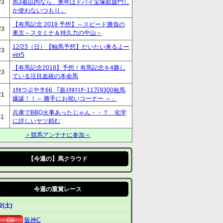
23
馬3着以内なら、来年はドバイ宝塚凱旋門し
か使わないつもり」
【有馬記念 2018 予想】～スピード勝負の
23
東京⇔スタミナ＆持久力の中山～
12/23（日）【軸馬予想】だいたい来るよー
23
ver5
【有馬記念2018】予想！有馬記念を4勝し
23
ている注目血統の本命馬
ｽﾀﾎつぶやき66 「新ｽﾀﾎﾏｽﾀｰ11万9300枚馬
21
爆誕！！～ 勝手にお祝いコーナー ～」
兵庫でBBQ火事あったじゃん・・？ 化学
21
に詳しいヤツ頼む
＞競馬アンテナに参加＜
【今週の】馬クラウド
今週の重賞レース
2(土)
GII
阪神C