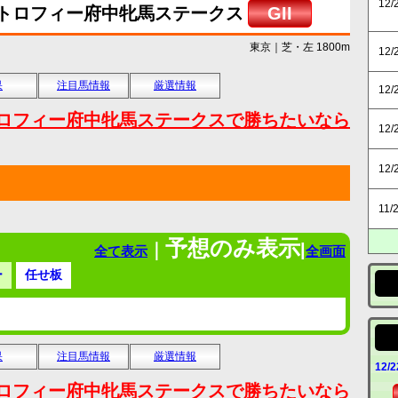
12/
トロフィー府中牝馬ステークス
GII
東京｜芝・左 1800m
12/
果
注目馬情報
厳選情報
12/
ロフィー府中牝馬ステークスで勝ちたいなら
12/
12/
11/
予想のみ表示
｜
|
全て表示
全画面
ー
任せ板
果
注目馬情報
厳選情報
12/2
ロフィー府中牝馬ステークスで勝ちたいなら