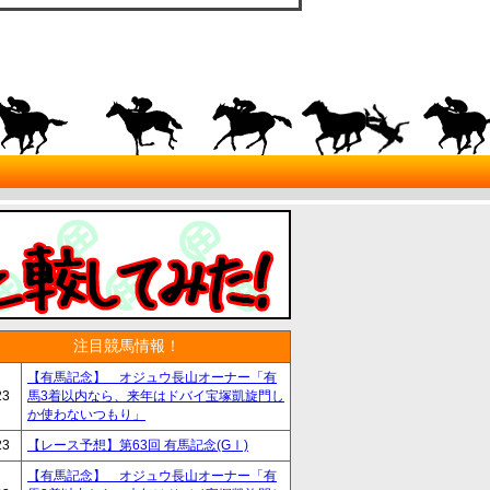
注目競馬情報！
【有馬記念】 オジュウ長山オーナー「有
23
馬3着以内なら、来年はドバイ宝塚凱旋門し
か使わないつもり」
23
【レース予想】第63回 有馬記念(GⅠ)
【有馬記念】 オジュウ長山オーナー「有