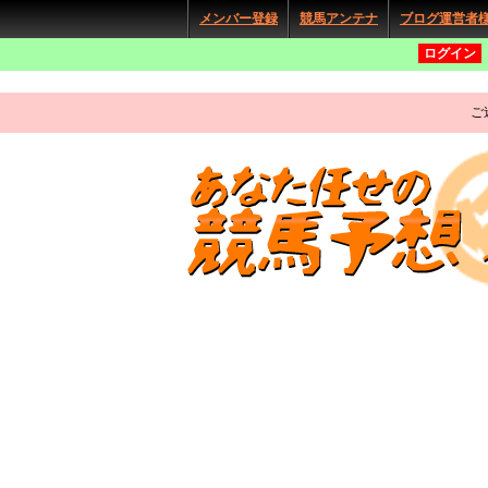
メンバー登録
競馬アンテナ
ブログ運営者
ログイン
ご