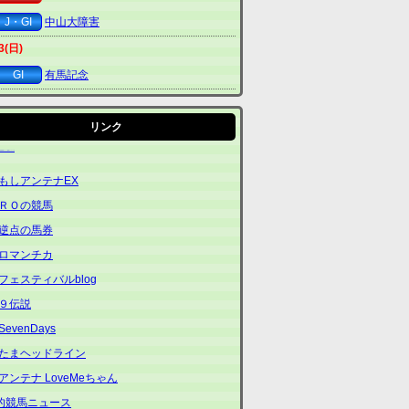
J・GI
中山大障害
3(日)
GI
有馬記念
リンク
もしアンテナEX
ＲＯの競馬
逆点の馬券
ロマンチカ
フェスティバルblog
９伝説
evenDays
たまヘッドライン
アンテナ LoveMeちゃん
h的競馬ニュース