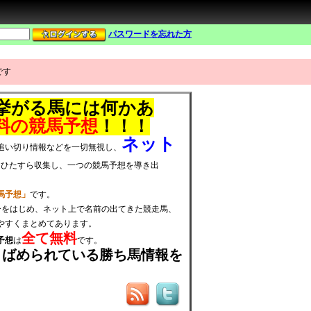
パスワードを忘れた方
です
挙がる馬には何かあ
料の競馬予想
！！！
ネット
追い切り情報などを一切無視し、
をひたすら収集し、一つの競馬予想を導き出
馬予想」
です。
ーをはじめ、ネット上で名前の出てきた競走馬、
やすくまとめてあります。
全て無料
予想
は
です。
りばめられている勝ち馬情報を
！