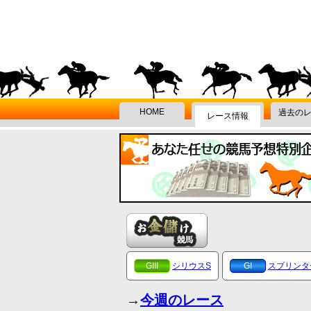
HOME
過去の
レース情報
GIII
シリウスS
GI
スプリンタ
→
今週のレース