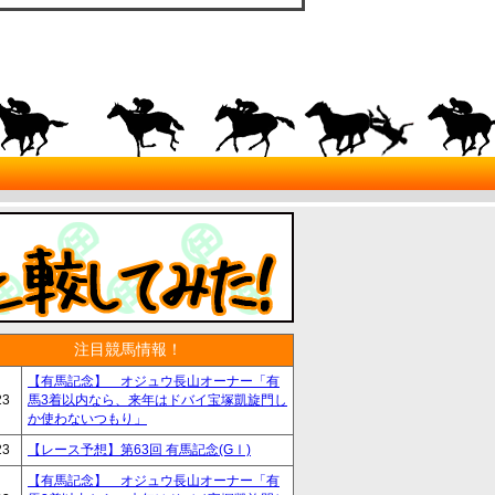
注目競馬情報！
【有馬記念】 オジュウ長山オーナー「有
23
馬3着以内なら、来年はドバイ宝塚凱旋門し
か使わないつもり」
23
【レース予想】第63回 有馬記念(GⅠ)
【有馬記念】 オジュウ長山オーナー「有