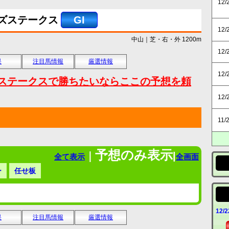
12/
ズステークス
GI
12/
中山｜芝・右・外 1200m
12/
果
注目馬情報
厳選情報
12/
ステークスで勝ちたいならここの予想を頼
12/
11/
予想のみ表示
｜
|
全て表示
全画面
ー
任せ板
12/2
果
注目馬情報
厳選情報