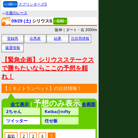
GI
スプリンターズS
→
今週のレース
09/29 (土)
シリウスS
GIII
阪神｜ダート・右 2000m
登録馬
出馬表
結果
注目馬情報
厳選情報
【緊急企画】シリウスステークス
で勝ちたいならここの予想を頼
れ！
【ミキノトランペット】の注目情報！
予想のみ表示
全て表示
｜
|
全画面
2ちゃん
Keiba@nifty
ツイッター
任せ板
最初
2
3
4
5