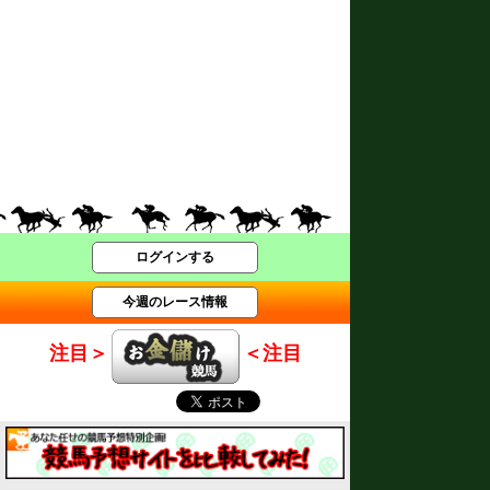
ログインする
今週のレース情報
注目＞
＜注目