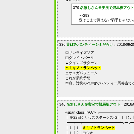
379
名無しさん＠実況で競馬板アウト
>>293
森そこまで買えない騎手じゃない
336
黄ばみパンティーシミだらけ
：2018/09/28
◎サンライズソア
◯グレイトパール
▲クインズサターン
△ミキノトランペット
△オメガパフューム
これが最終予想
本命、対抗の2頭軸でパンティー馬券当て
346
名無しさん＠実況で競馬板アウト
：2018/0
<span class="AA"> ┏━━━━━━━
┃ 第22回シリウスステークス(GＩＩＩ) . 
┣━┯━┯━━━━━━━━━━┻○━○
┃１ │１ │
ミキノトランペット
.[牡4]
┃１ │２ │ヨシオ .[牡5]│ 5