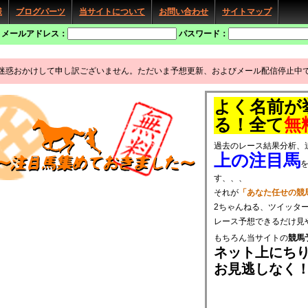
様
ブログパーツ
当サイトについて
お問い合わせ
サイトマップ
メールアドレス：
パスワード：
迷惑おかけして申し訳ございません。ただいま予想更新、およびメール配信停止中
よく名前が
る！全て
無
過去のレース結果分析、
上の注目馬
す、、、
それが
「あなた任せの競
2ちゃんねる、ツイッタ
レース予想できるだけ見
もちろん当サイトの
競馬
ネット上にち
お見逃しなく