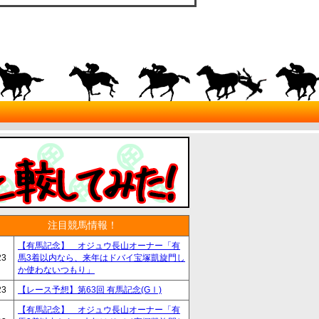
注目競馬情報！
【有馬記念】 オジュウ長山オーナー「有
23
馬3着以内なら、来年はドバイ宝塚凱旋門し
か使わないつもり」
23
【レース予想】第63回 有馬記念(GⅠ)
【有馬記念】 オジュウ長山オーナー「有