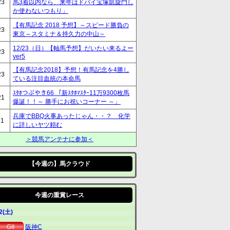
23
馬3着以内なら、来年はドバイ宝塚凱旋門し
か使わないつもり」
【有馬記念 2018 予想】～スピード勝負の
23
東京⇔スタミナ＆持久力の中山～
12/23（日）【軸馬予想】だいたい来るよー
23
ver5
【有馬記念2018】予想！有馬記念を4勝し
23
ている注目血統の本命馬
ｽﾀﾎつぶやき66 「新ｽﾀﾎﾏｽﾀｰ11万9300枚馬
21
爆誕！！～ 勝手にお祝いコーナー ～」
兵庫でBBQ火事あったじゃん・・？ 化学
21
に詳しいヤツ頼む
＞競馬アンテナに参加＜
【今週の】馬クラウド
今週の重賞レース
2(土)
GII
阪神C