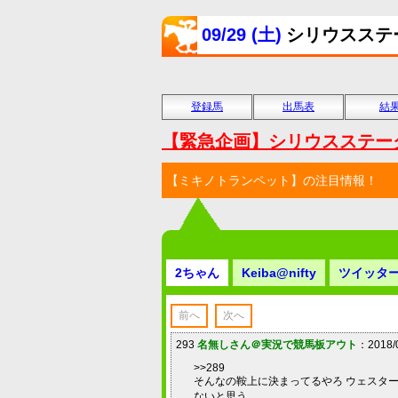
09/29 (土)
シリウスステ
登録馬
出馬表
結
【緊急企画】シリウスステー
【ミキノトランペット】の注目情報！
2ちゃん
Keiba@nifty
ツイッタ
前へ
次へ
293
名無しさん＠実況で競馬板アウト
：2018/0
>>289
そんなの鞍上に決まってるやろ ウェスタ
ないと思う