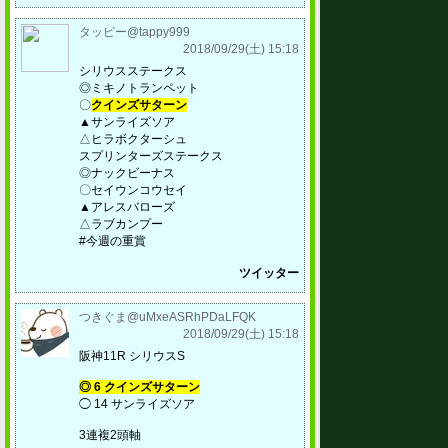
タッピー@tappy999
2018/09/29(土) 15:18
シリウスステークス
◎ミキノトランペット
〇
クインズサターン
▲サンライズソア
△ヒラボクターシュ
スプリンターズステークス
◎ナックビーナス
〇セイウンコウセイ
▲アレスバローズ
△ラブカンプー
#今週の重賞
ツイッター
つきぐま@uMxeASRhPDaLFQK
2018/09/29(土) 15:18
阪神11R シリウスS
◎ 6 クインズサターン
◯ 14 サンライズソア
3連複2頭軸