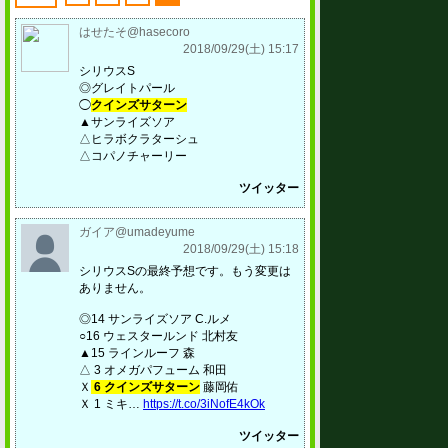
はせたそ@hasecoro
2018/09/29(土) 15:17
シリウスS
◎グレイトパール
◯
クインズサターン
▲サンライズソア
△ヒラボクラターシュ
△コパノチャーリー
ツイッター
ガイア@umadeyume
2018/09/29(土) 15:18
シリウスSの最終予想です。もう変更は
ありません。
◎14 サンライズソア C.ルメ
○16 ウェスタールンド 北村友
▲15 ラインルーフ 森
△ 3 オメガパフューム 和田
Ｘ
6 クインズサターン
藤岡佑
Ｘ 1 ミキ…
https://t.co/3iNofE4kOk
ツイッター