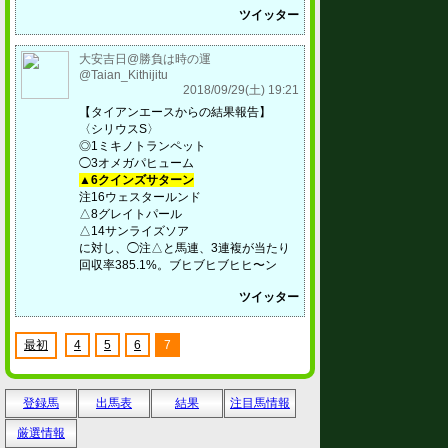
ツイッター
大安吉日@勝負は時の運
@Taian_Kithijitu
2018/09/29(土) 19:21
【タイアンエースからの結果報告】
〈シリウスS〉
◎1ミキノトランペット
◯3オメガパヒューム
▲6クインズサターン
注16ウェスタールンド
△8グレイトパール
△14サンライズソア
に対し、◯注△と馬連、3連複が当たり
回収率385.1%。ブヒブヒブヒヒ〜ン
ツイッター
最初
4
5
6
7
登録馬
出馬表
結果
注目馬情報
厳選情報