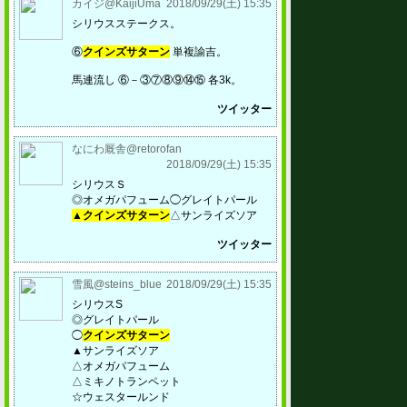
カイジ@KaijiUma
2018/09/29(土) 15:35
シリウスステークス。
⑥
クインズサターン
単複諭吉。
馬連流し ⑥－③⑦⑧⑨⑭⑮ 各3k。
ツイッター
なにわ厩舎@retorofan
2018/09/29(土) 15:35
シリウスＳ
◎オメガパフューム◯グレイトパール
▲クインズサターン
△サンライズソア
ツイッター
雪風@steins_blue
2018/09/29(土) 15:35
シリウスS
◎グレイトパール
◯
クインズサターン
▲サンライズソア
△オメガパフューム
△ミキノトランペット
☆ウェスタールンド