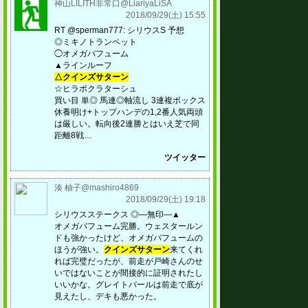
神山LILITH非常口@LiariyaLiSA
2018/09/29(土) 15:55
RT @sperman777: シリウスS 予想
◎ミキノトランペット
◯オメガパフューム
▲ラインルーフ
△クインズサターン
☆ヒラボクラターシュ
買い目 単◎ 馬連◎軸流し 3連複ボックス
休養明け+トップハンデの1,2番人気両頭
は厳しい。転向後2連勝とはいえ芝で同
距離8戦…
ツイッター
湊 柚子@mashiro4869
2018/09/29(土) 19:18
シリウスステークス ◎―無印―▲
オメガパフューム完勝。ウェスタールン
ドも強かったけど、オメガパフュームの
ほうが強い。
クインズサターン
来てくれ
れば完璧だったが、前走が戸崎さんのせ
いではないことが間接的に証明されたし
いいかな。グレイトパールは前走で底が
見えたし、デキも悪かった。