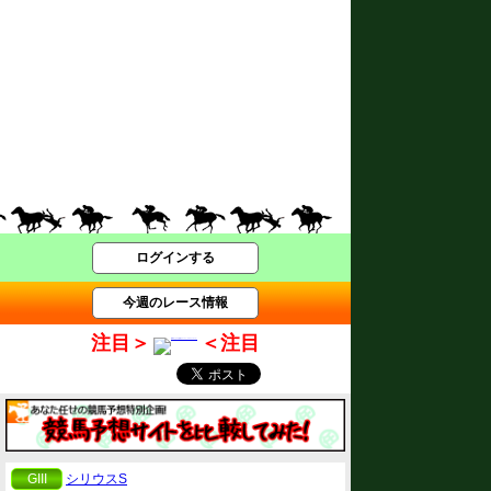
ログインする
今週のレース情報
注目＞
＜注目
GIII
シリウスS