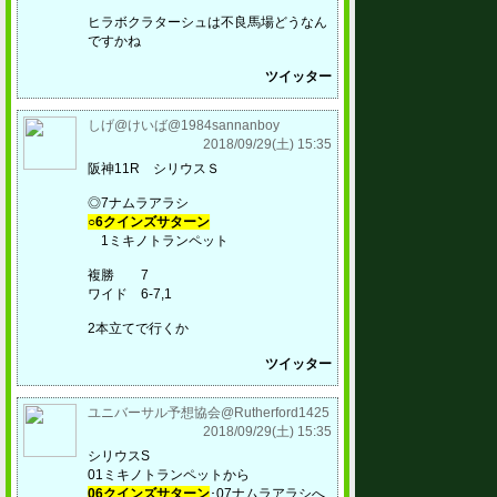
ヒラボクラターシュは不良馬場どうなん
ですかね
ツイッター
しげ@けいば@1984sannanboy
2018/09/29(土) 15:35
阪神11R シリウスＳ
◎7ナムラアラシ
○6クインズサターン
1ミキノトランペット
複勝 7
ワイド 6-7,1
2本立てで行くか
ツイッター
ユニバーサル予想協会@Rutherford1425
2018/09/29(土) 15:35
シリウスS
01ミキノトランペットから
06クインズサターン
･07ナムラアラシへ