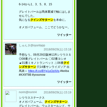
6-14から1、3、5、8、15
グレイトパールは馬体重減で軸にはしま
せんでした。
気になる
クインズサターン
を本命に。
オメガパフューム、ここでどうかなー。
ツイッター
しゅんタ@syuntapp
2018/09/29(土) 15:18
予想なう。09月29日阪神11RシリウスＳ
◎08番グレイトパール 〇02番ヨシオ
▲01番ミキノトランペット △06番
クイ
ンズサターン
穴14番サンライズソア 出
馬表＞
https://t.co/BYg1uOzAAs
#keiba
#KX9T9B #yosonow
ツイッター
noriri@noriri4
2018/09/29(土) 15:19
シリウスステークス
オメガパフューム、
クインズサターン
、
グレイトパール、ウェスタールンド、サ