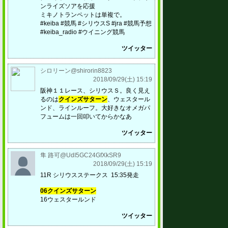
ンライズソアを応援
ミキノトランペットは単複で。
#keiba #競馬 #シリウスS #jra #競馬予想
#keiba_radio #ウイニング競馬
ツイッター
シロリーン@shirorin8823
2018/09/29(土) 15:19
阪神１１レース、シリウスＳ。良く見え
るのは
クインズサターン
、ウェスタール
ンド、ラインルーフ。大好きなオメガパ
フュームは一回叩いてからかなあ
ツイッター
隼 路可@UdI5GC24GfXkSR9
2018/09/29(土) 15:19
11R シリウスステークス 15:35発走
06クインズサターン
16ウェスタールンド
ツイッター