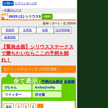
GI
スプリンターズS
→
今週のレース
09/29 (土)
シリウスS
GIII
阪神｜ダート・右 2000m
登録馬
出馬表
結果
注目馬情報
厳選情報
【緊急企画】シリウスステークス
で勝ちたいならここの予想を頼
れ！
【クインズサターン】の注目情報！
全て表示
｜
予想のみ表示
|
全画面
2ちゃん
Keiba@nifty
ツイッター
任せ板
最初
4
5
6
7