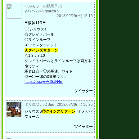
ベルモットの競馬予想
@fYck29PVgmf2sEv
2018/09/29(土) 15:19
☔️阪神11R☔️
G3シリウスs
◎グレイトパール
◯ラインルーフ
▲ウェスタールンド
★クインズサターン
△1.3.5.7.10
グレイトパールとラインルーフは両方本
命ですw
馬券は◎ー◯の馬連、ワイド
◎ー◯ー印の3連単マル…
https://t.co/ywVfl8JN4m
ツイッター
ポリ虎@LibDSue
2018/09/29(土) 15:35
シリウスS
◎クインズサターン
○オメガパ
フューム
ツイッター