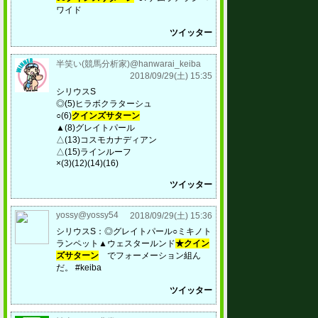
ワイド
ツイッター
半笑い(競馬分析家)@hanwarai_keiba
2018/09/29(土) 15:35
シリウスS
◎(5)ヒラボクラターシュ
○(6)
クインズサターン
▲(8)グレイトパール
△(13)コスモカナディアン
△(15)ラインルーフ
×(3)(12)(14)(16)
ツイッター
yossy@yossy54
2018/09/29(土) 15:36
シリウスS：◎グレイトパール○ミキノト
ランペット▲ウェスタールンド
★クイン
ズサターン
でフォーメーション組ん
だ。 #keiba
ツイッター