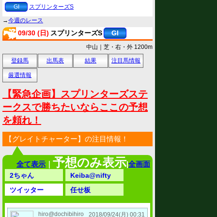
GI
スプリンターズS
→
今週のレース
09/30 (日)
スプリンターズS
GI
中山｜芝・右・外 1200m
登録馬
出馬表
結果
注目馬情報
厳選情報
【緊急企画】スプリンターズステ
ークスで勝ちたいならここの予想
を頼れ！
【グレイトチャーター】の注目情報！
予想のみ表示
全て表示
｜
|
全画面
2ちゃん
Keiba@nifty
ツイッター
任せ板
hiro@dochibihiro
2018/09/24(月) 00:31