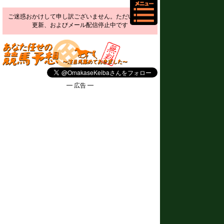
ご迷惑おかけして申し訳ございません。ただいま予想
更新、およびメール配信停止中です
━ 広告 ━