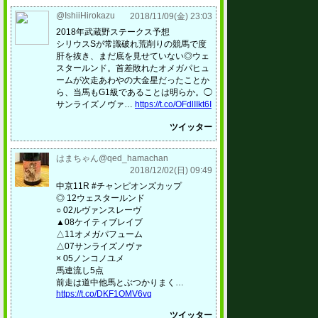
@IshiiHirokazu
2018/11/09(金) 23:03
2018年武蔵野ステークス予想
シリウスSが常識破れ荒削りの競馬で度
肝を抜き、まだ底を見せていない◎ウェ
スタールンド。首差敗れたオメガパヒュ
ームが次走あわやの大金星だったことか
ら、当馬もG1級であることは明らか。◯
サンライズノヴァ…
https://t.co/OFdlIIkt6I
ツイッター
はまちゃん@qed_hamachan
2018/12/02(日) 09:49
中京11R #チャンピオンズカップ
◎ 12ウェスタールンド
○ 02ルヴァンスレーヴ
▲08ケイティブレイブ
△11オメガパフューム
△07サンライズノヴァ
× 05ノンコノユメ
馬連流し5点
前走は道中他馬とぶつかりまく…
https://t.co/DKF1OMV6vq
ツイッター