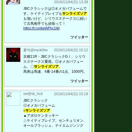
2018/11/04(日) 13:38
JBCクラシックは◎オメガパフュームで
す。ケイティブレイブも
サンライズソア
も強いけど、シリウスステークスに続い
て古馬相手でも頑張って！
https://t.co/dwWFhc1lkt
ツイッター
夏句@nack0be
2018/11/04(日) 15:12
京都11R・JBCクラシックGⅠ。シリウ
スステークス重視。◎オメガパフュー
ム、〇
サンライズソア
。
馬券は馬連、4番‐14番の1点、1000円。
ツイッター
sw@sk_hcd
2018/11/04(日) 15:19
JBCクラシック
◎オメガパフューム
○サンライズソア
▲アポロケンタッキー
△ケイティブレイブ、センチュリオン、
オールブラッシュ、テイエムジンソク