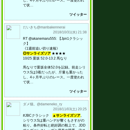
し、4ヶ月半ぶりのレース。一度使われ
て状…
ツイッター
だいきち@manbakennerai
2018/10/31(水) 21:38
RT @akanemaru555: 【Jpn1クラシッ
ク】
《1週前追い切り速報》
◎サンライズソア
★★★★
10/25 栗坂 52.0-13.2 馬なり
馬なりで栗坂全体52.0を記録。前走シリ
ウスSは3着だったが、斤量も重かった
し、4ヶ月半ぶりのレース。一度使われ
て状…
ツイッター
ダメ猫。@dameneko_ry
2018/11/03(土) 20:25
#JBCクラシック
▲サンライズソア
。
シリウスSは重ハンデが響くもさすがの
粘り。条件好転と絶好調の鞍上で。JDD