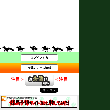
ログインする
今週のレース情報
注目＞
＜注目