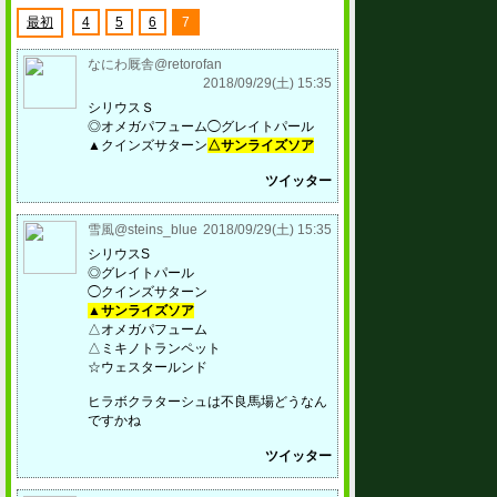
最初
4
5
6
7
なにわ厩舎@retorofan
2018/09/29(土) 15:35
シリウスＳ
◎オメガパフューム◯グレイトパール
▲クインズサターン
△サンライズソア
ツイッター
雪風@steins_blue
2018/09/29(土) 15:35
シリウスS
◎グレイトパール
◯クインズサターン
▲サンライズソア
△オメガパフューム
△ミキノトランペット
☆ウェスタールンド
ヒラボクラターシュは不良馬場どうなん
ですかね
ツイッター