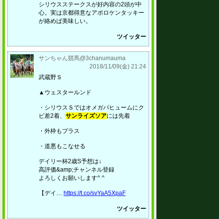
シリウスステークスが好内容の2頭が中
心。実は京都得意なアポロケンタッキー
が絡めば美味しい。
ツイッター
サンちゃん競馬@3chanumauma
2018/11/09(金) 21:24
武蔵野Ｓ
▲ウェスタールンド
・シリウスＳではオメガパヒュームにク
ビ差2着、
サンライズソア
には先着
・外枠もプラス
・道悪もこなせる
デイリー杯2歳S予想は↓
高評価&amp;チャンネル登録
よろしくお願いします^ ^
【デイ…
https://t.co/svYaA5XpaF
ツイッター