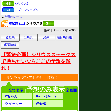
GIII
シリウスS
GI
スプリンターズS
→
今週のレース
09/29 (土)
シリウスS
GIII
阪神｜ダート・右 2000m
登録馬
出馬表
結果
注目馬情報
厳選情報
【緊急企画】シリウスステークス
で勝ちたいならここの予想を頼
れ！
【サンライズソア】の注目情報！
予想のみ表示
全て表示
｜
|
全画面
2ちゃん
Keiba@nifty
ツイッター
任せ板