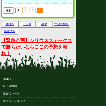
最初
4
5
6
7
登録馬
出馬表
結果
注目馬情報
厳選情報
【緊急企画】シリウスステークス
で勝ちたいならここの予想を頼
れ！
HOME
レース情報
過去のレース
注目馬ランキング