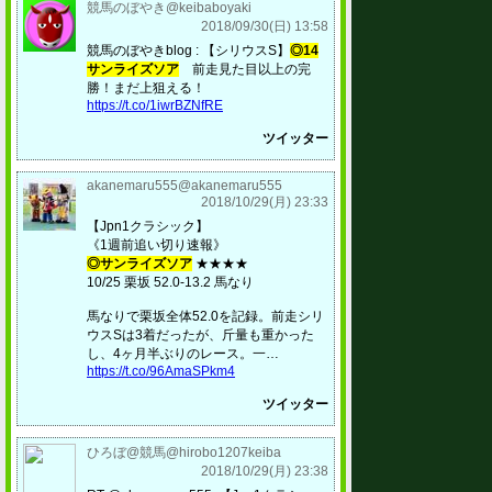
競馬のぼやき@keibaboyaki
2018/09/30(日) 13:58
競馬のぼやきblog : 【シリウスS】
◎14
サンライズソア
前走見た目以上の完
勝！まだ上狙える！
https://t.co/1iwrBZNfRE
ツイッター
akanemaru555@akanemaru555
2018/10/29(月) 23:33
【Jpn1クラシック】
《1週前追い切り速報》
◎サンライズソア
★★★★
10/25 栗坂 52.0-13.2 馬なり
馬なりで栗坂全体52.0を記録。前走シリ
ウスSは3着だったが、斤量も重かった
し、4ヶ月半ぶりのレース。一…
https://t.co/96AmaSPkm4
ツイッター
ひろぼ@競馬@hirobo1207keiba
2018/10/29(月) 23:38