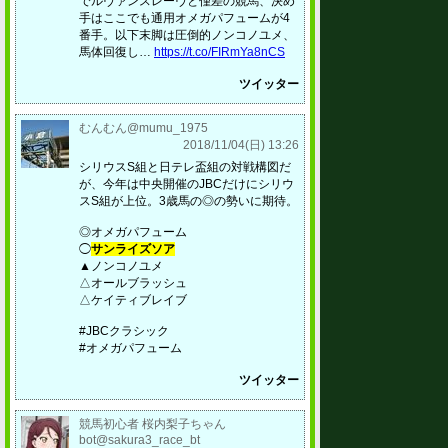
でルヴァンスレーヴと僅差の競馬、決め
手はここでも通用オメガパフュームが4
番手。以下末脚は圧倒的ノンコノユメ、
馬体回復し…
https://t.co/FIRmYa8nCS
ツイッター
むんむん@mumu_1975
2018/11/04(日) 13:26
シリウスS組と日テレ盃組の対戦構図だ
が、今年は中央開催のJBCだけにシリウ
スS組が上位。3歳馬の◎の勢いに期待。
◎オメガパフューム
◯
サンライズソア
▲ノンコノユメ
△オールブラッシュ
△ケイティブレイブ
#JBCクラシック
#オメガパフューム
ツイッター
競馬初心者 桜内梨子ちゃん
bot@sakura3_race_bt