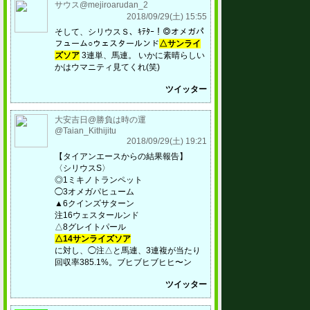
サウス@mejiroarudan_2
2018/09/29(土) 15:55
そして、シリウスＳ、ｷﾃﾀｰ！◎オメガパ
フューム○ウェスタールンド
△サンライ
ズソア
3連単、馬連。 いかに素晴らしい
かはウマニティ見てくれ(笑)
ツイッター
大安吉日@勝負は時の運
@Taian_Kithijitu
2018/09/29(土) 19:21
【タイアンエースからの結果報告】
〈シリウスS〉
◎1ミキノトランペット
◯3オメガパヒューム
▲6クインズサターン
注16ウェスタールンド
△8グレイトパール
△14サンライズソア
に対し、◯注△と馬連、3連複が当たり
回収率385.1%。ブヒブヒブヒヒ〜ン
ツイッター