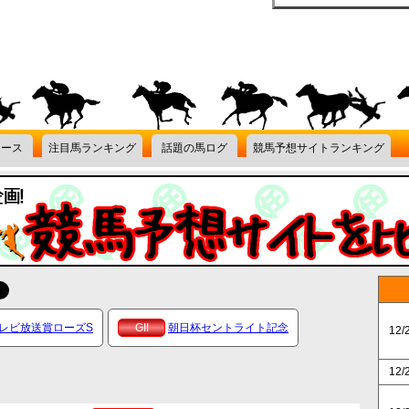
レース
注目馬ランキング
話題の馬ログ
競馬予想サイトランキング
レビ放送賞ローズS
GII
朝日杯セントライト記念
12/
12/