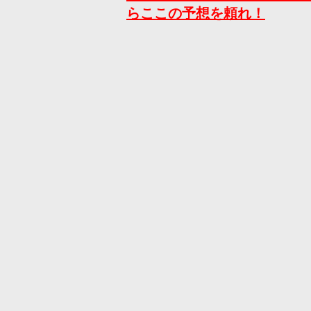
らここの予想を頼れ！