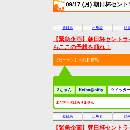
09/17 (月)
朝日杯セント
登録馬
出馬表
結
【緊急企画】朝日杯セントラ
らここの予想を頼れ！
【ゼーゲン】の注目情報！
2ちゃん
Keiba@nifty
ツイッタ
まだデータはありません
登録馬
出馬表
結
【緊急企画】朝日杯セントラ