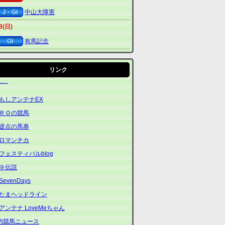
J・GI
中山大障害
3(日)
GI
有馬記念
リンク
もしアンテナEX
ＲＯの競馬
逆点の馬券
ロマンチカ
フェスティバルblog
９伝説
evenDays
たまヘッドライン
アンテナ LoveMeちゃん
h的競馬ニュース