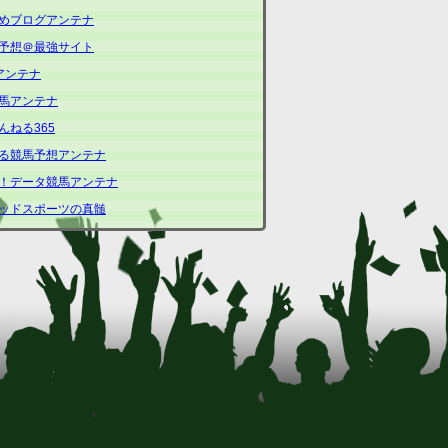
めブログアンテナ
予想＠最強サイト
Pアンテナ
馬アンテナ
んねる365
る競馬予想アンテナ
！データ競馬アンテナ
ッドスポーツの真髄