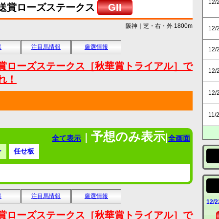
12/
送賞ローズステークス
GII
阪神｜芝・右・外 1800m
12/
果
注目馬情報
厳選情報
12/
賞ローズステークス［秋華賞トライアル］で
12/
れ！
12/
11/
予想のみ表示
｜
|
全て表示
全画面
ー
任せ板
果
注目馬情報
厳選情報
12/2
賞ローズステークス［秋華賞トライアル］で