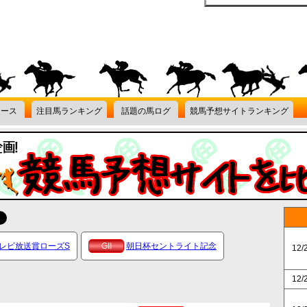
レース
注目馬ランキング
話題の馬ログ
競馬予想サイトランキング
レビ放送賞ローズS
GII
朝日杯セントライト記念
12/
12/