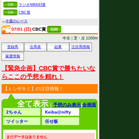
GIII
ラジオNIKKEI賞
GIII
CBC賞
→
今週のレース
07/01 (日)
CBC賞
GIII
中京｜芝・左 1200m
登録馬
出馬表
結果
注目馬情報
厳選情報
【緊急企画】CBC賞で勝ちたいな
らここの予想を頼れ！
【トシザキミ】の注目情報！
全て表示
｜
予想のみ表示
|
全画面
2ちゃん
Keiba@nifty
ツイッター
任せ板
まだデータはありません