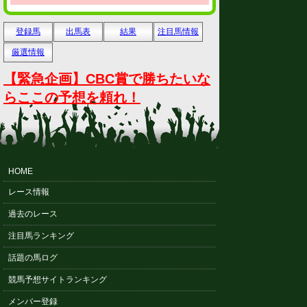
登録馬
出馬表
結果
注目馬情報
厳選情報
【緊急企画】CBC賞で勝ちたいな
らここの予想を頼れ！
HOME
レース情報
過去のレース
注目馬ランキング
話題の馬ログ
競馬予想サイトランキング
メンバー登録