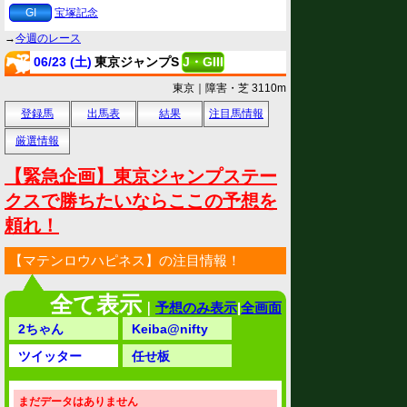
GI
宝塚記念
→
今週のレース
06/23 (土)
東京ジャンプS
J・GIII
東京｜障害・芝 3110m
登録馬
出馬表
結果
注目馬情報
厳選情報
【緊急企画】東京ジャンプステー
クスで勝ちたいならここの予想を
頼れ！
【マテンロウハピネス】の注目情報！
全て表示
｜
予想のみ表示
|
全画面
2ちゃん
Keiba@nifty
ツイッター
任せ板
まだデータはありません