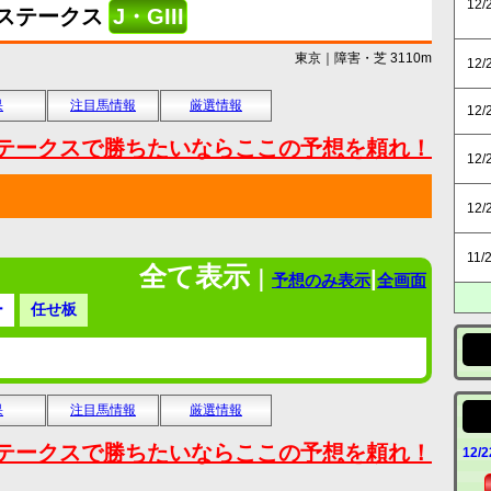
12/
ステークス
J・GIII
東京｜障害・芝 3110m
12/
果
注目馬情報
厳選情報
12/
テークスで勝ちたいならここの予想を頼れ！
12/
12/
11/
全て表示
｜
|
予想のみ表示
全画面
ー
任せ板
果
注目馬情報
厳選情報
テークスで勝ちたいならここの予想を頼れ！
12/2