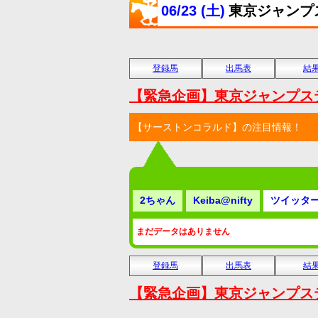
06/23 (土)
東京ジャンプ
登録馬
出馬表
結
【緊急企画】東京ジャンプス
【サーストンコラルド】の注目情報！
2ちゃん
Keiba@nifty
ツイッタ
まだデータはありません
登録馬
出馬表
結
【緊急企画】東京ジャンプス