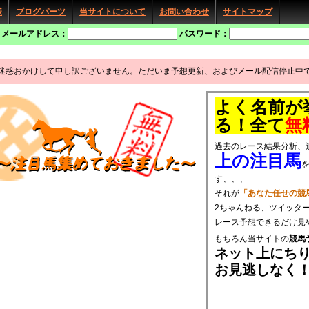
様
ブログパーツ
当サイトについて
お問い合わせ
サイトマップ
メールアドレス：
パスワード：
迷惑おかけして申し訳ございません。ただいま予想更新、およびメール配信停止中
よく名前が
る！全て
無
過去のレース結果分析、
上の注目馬
す、、、
それが
「あなた任せの競
2ちゃんねる、ツイッタ
レース予想できるだけ見
もちろん当サイトの
競馬
ネット上にち
お見逃しなく