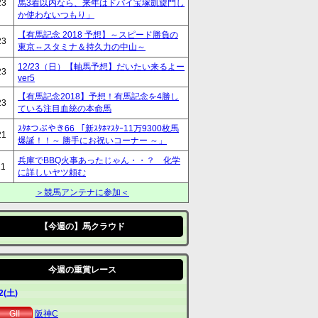
23
馬3着以内なら、来年はドバイ宝塚凱旋門し
か使わないつもり」
【有馬記念 2018 予想】～スピード勝負の
23
東京⇔スタミナ＆持久力の中山～
12/23（日）【軸馬予想】だいたい来るよー
23
ver5
【有馬記念2018】予想！有馬記念を4勝し
23
ている注目血統の本命馬
ｽﾀﾎつぶやき66 「新ｽﾀﾎﾏｽﾀｰ11万9300枚馬
21
爆誕！！～ 勝手にお祝いコーナー ～」
兵庫でBBQ火事あったじゃん・・？ 化学
21
に詳しいヤツ頼む
＞競馬アンテナに参加＜
【今週の】馬クラウド
今週の重賞レース
2(土)
GII
阪神C