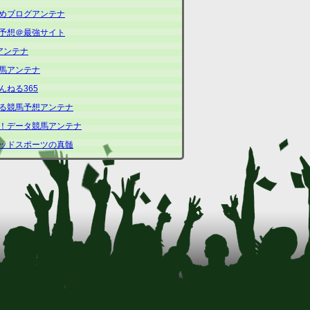
めブログアンテナ
予想＠最強サイト
Pアンテナ
馬アンテナ
んねる365
る競馬予想アンテナ
！データ競馬アンテナ
ッドスポーツの真髄