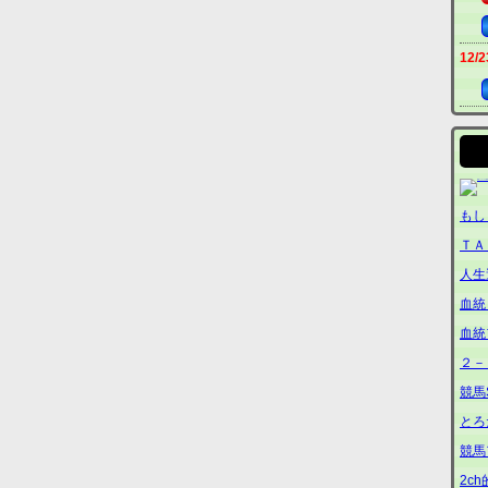
12/2
もし
ＴＡ
人生
血統
血統
２－
競馬S
とろ
競馬
2c