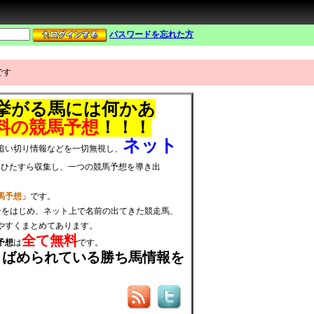
パスワードを忘れた方
です
挙がる馬には何かあ
料の競馬予想
！！！
ネット
追い切り情報などを一切無視し、
をひたすら収集し、一つの競馬予想を導き出
馬予想」
です。
ーをはじめ、ネット上で名前の出てきた競走馬、
やすくまとめてあります。
全て無料
予想
は
です。
りばめられている勝ち馬情報を
！