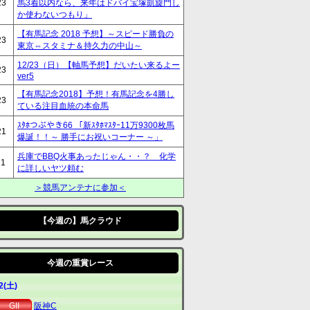
23
馬3着以内なら、来年はドバイ宝塚凱旋門し
か使わないつもり」
【有馬記念 2018 予想】～スピード勝負の
23
東京⇔スタミナ＆持久力の中山～
12/23（日）【軸馬予想】だいたい来るよー
23
ver5
【有馬記念2018】予想！有馬記念を4勝し
23
ている注目血統の本命馬
ｽﾀﾎつぶやき66 「新ｽﾀﾎﾏｽﾀｰ11万9300枚馬
21
爆誕！！～ 勝手にお祝いコーナー ～」
兵庫でBBQ火事あったじゃん・・？ 化学
21
に詳しいヤツ頼む
＞競馬アンテナに参加＜
【今週の】馬クラウド
今週の重賞レース
2(土)
GII
阪神C