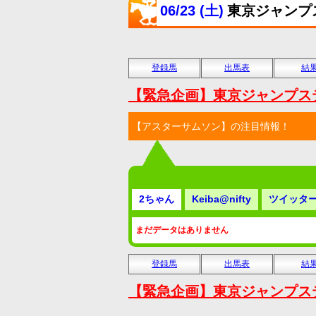
06/23 (土)
東京ジャンプ
登録馬
出馬表
結
【緊急企画】東京ジャンプス
【アスターサムソン】の注目情報！
2ちゃん
Keiba@nifty
ツイッタ
まだデータはありません
登録馬
出馬表
結
【緊急企画】東京ジャンプス