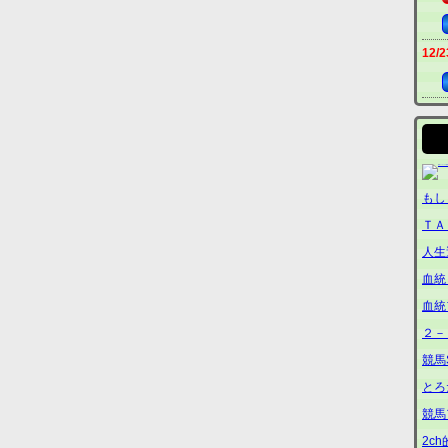
12/2
もし
ＴＡ
人生
血統
血統
２－
競馬S
とろ
競馬
2c