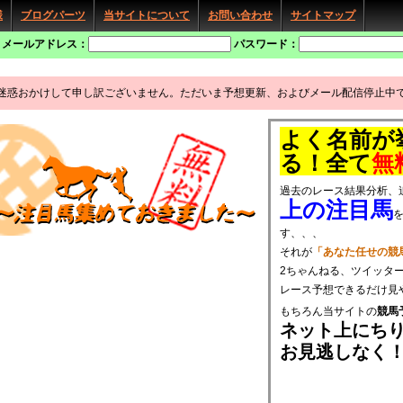
様
ブログパーツ
当サイトについて
お問い合わせ
サイトマップ
メールアドレス：
パスワード：
迷惑おかけして申し訳ございません。ただいま予想更新、およびメール配信停止中
よく名前が
る！全て
無
過去のレース結果分析、
上の注目馬
す、、、
それが
「あなた任せの競
2ちゃんねる、ツイッタ
レース予想できるだけ見
もちろん当サイトの
競馬
ネット上にち
お見逃しなく