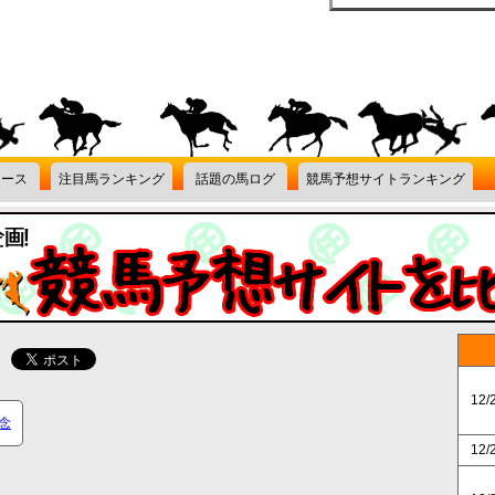
レース
注目馬ランキング
話題の馬ログ
競馬予想サイトランキング
12/
念
12/