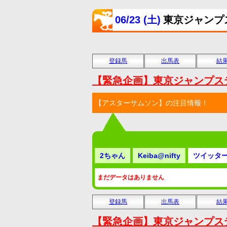
06/23 (土)
東京ジャンプ
登録馬
出馬表
結
【緊急企画】東京ジャンプス
【アスターサムソン】の注目情報！
2ちゃん
Keiba@nifty
ツイッタ
まだデータはありません
登録馬
出馬表
結
【緊急企画】東京ジャンプス