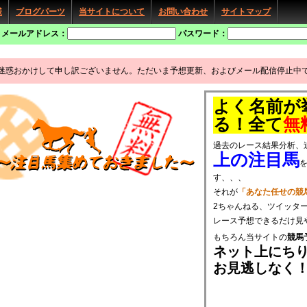
様
ブログパーツ
当サイトについて
お問い合わせ
サイトマップ
メールアドレス：
パスワード：
迷惑おかけして申し訳ございません。ただいま予想更新、およびメール配信停止中
よく名前が
る！全て
無
過去のレース結果分析、
上の注目馬
す、、、
それが
「あなた任せの競
2ちゃんねる、ツイッタ
レース予想できるだけ見
もちろん当サイトの
競馬
ネット上にち
お見逃しなく