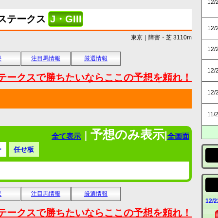
12/
ステークス
J・GIII
12/
東京｜障害・芝 3110m
12/
果
注目馬情報
厳選情報
12/
テークスで勝ちたいならここの予想を頼れ！
12/
11/
予想のみ表示
｜
|
全て表示
全画面
ー
任せ板
果
注目馬情報
厳選情報
12/2
テークスで勝ちたいならここの予想を頼れ！