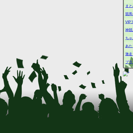
まと
競馬
VI
神競
ちゃ
あた
激走
ブラ