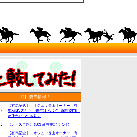
注目競馬情報！
【有馬記念】 オジュウ長山オーナー「有
23
馬3着以内なら、来年はドバイ宝塚凱旋門し
か使わないつもり」
23
【レース予想】第63回 有馬記念(GⅠ)
【有馬記念】 オジュウ長山オーナー「有